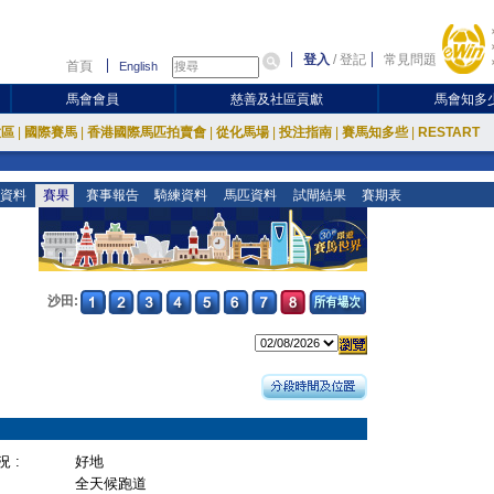
登入
/
登記
常見問題
首頁
English
馬會會員
慈善及社區貢獻
馬會知多
放區
|
國際賽馬
|
香港國際馬匹拍賣會
|
從化馬場
|
投注指南
|
賽馬知多些
|
RESTART
資料
賽果
賽事報告
騎練資料
馬匹資料
試閘結果
賽期表
沙田:
 :
好地
全天候跑道