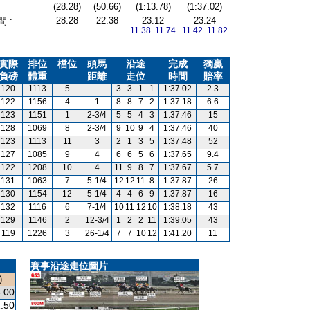
(28.28)
(50.66)
(1:13.78)
(1:37.02)
28.28
22.38
23.12
23.24
 :
11.38 11.74
11.42 11.82
實際
排位
檔位
頭馬
沿途
完成
獨贏
負磅
體重
距離
走位
時間
賠率
120
1113
5
---
3
3
1
1
1:37.02
2.3
122
1156
4
1
8
8
7
2
1:37.18
6.6
123
1151
1
2-3/4
5
5
4
3
1:37.46
15
128
1069
8
2-3/4
9
10
9
4
1:37.46
40
123
1113
11
3
2
1
3
5
1:37.48
52
127
1085
9
4
6
6
5
6
1:37.65
9.4
122
1208
10
4
11
9
8
7
1:37.67
5.7
131
1063
7
5-1/4
12
12
11
8
1:37.87
26
130
1154
12
5-1/4
4
4
6
9
1:37.87
16
132
1116
6
7-1/4
10
11
12
10
1:38.18
43
129
1146
2
12-3/4
1
2
2
11
1:39.05
43
119
1226
3
26-1/4
7
7
10
12
1:41.20
11
賽事沿途走位圖片
)
.00
.50