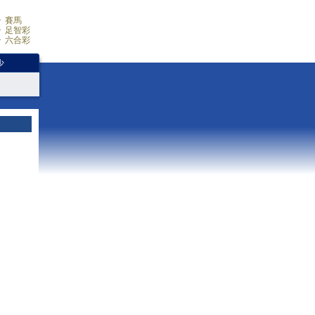
賽馬
足智彩
六合彩
少