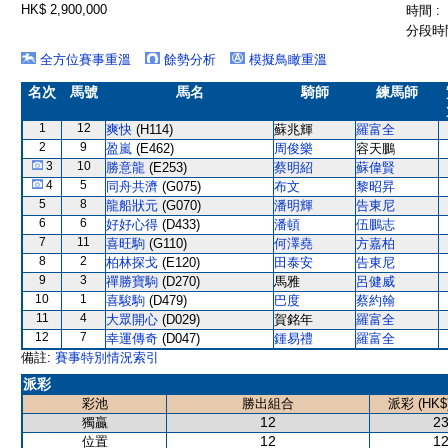
HK$ 2,900,000
時間 :
分段時間
全方位賽事重溫
餘勢分析
模擬鳥瞰重溫
名次
馬號
馬名
騎師
練馬師
1
12
爽快
(H114)
蘇兆輝
羅富全
2
9
盈嵐
(E462)
周俊樂
容天鵬
3
10
勝意龍
(E253)
蔡明紹
蘇偉賢
4
5
同舟共濟
(G075)
布文
黎昭昇
5
8
龍船狀元
(G070)
潘明輝
告東尼
6
6
好好心得
(D433)
潘頓
伍鵬志
7
11
喜旺駒
(G110)
何澤堯
方嘉柏
8
2
柏林探戈
(E120)
田泰安
告東尼
9
3
禪勝寶駒
(D270)
馬雅
呂健威
10
1
喜駿駒
(D479)
巴度
蔡約翰
11
4
大眾開心
(D029)
賀銘年
羅富全
12
7
幸運傳奇
(D047)
鍾易禮
羅富全
備註:
賽事特別情況索引
派彩
彩池
勝出組合
派彩 (HK$
12
23
獨贏
12
12
位置