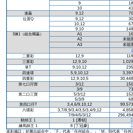
9
18
10
41
9,12
70
連贏
9,12
30
位置Q
10,12
67
9,10
148
A1
16
3揀1（組合獨贏）
A2
未能
A3
未能
12,9
118
二重彩
12,9,10
1,029
三重彩
9,10,12
235
單T
5,9,10,12
3,397
四連環
12,9,10,5
30,448
四重彩
3/12
150
第七口孖寶
3/9
73
5/3/12
152
第二口三寶
5/3/9
68
3,4,6/9,10,12
99,573
第四口孖T
3,7/8,9/3,4/3,5/3,4/9,12
4,858
六環彩
7/9/4/5/3/12
296,494
1 [潘頓]
騎師王 1
8 [丁冠豪]
練馬師王 1
派彩備註：於勝出組合中，「F」代表「任何組合」；「M」則代表「任何