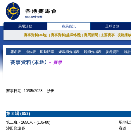
馬場活動
賽馬資訊
足球資訊
賽事資料(本地)
|
賽事資料(越洋轉播)
|
賽馬新聞
|
主要賽事
|
視聽播
報名表
排位表
即時賠率
練馬師分場表
騎師分場表
參考資料
統計
賽事日期: 10/05/2023 沙田
第 8 場 (653)
第二班 - 1650米 - (105-80)
場地狀況
沙田嶺讓賽
賽道 :