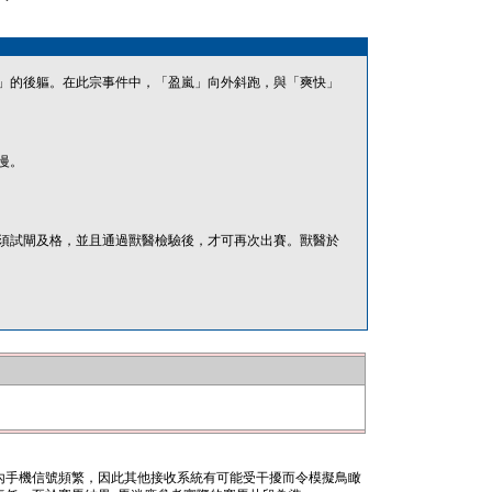
」的後軀。在此宗事件中，「盈嵐」向外斜跑，與「爽快」
慢。
須試閘及格，並且通過獸醫檢驗後，才可再次出賽。獸醫於
內手機信號頻繁，因此其他接收系統有可能受干擾而令模擬鳥瞰