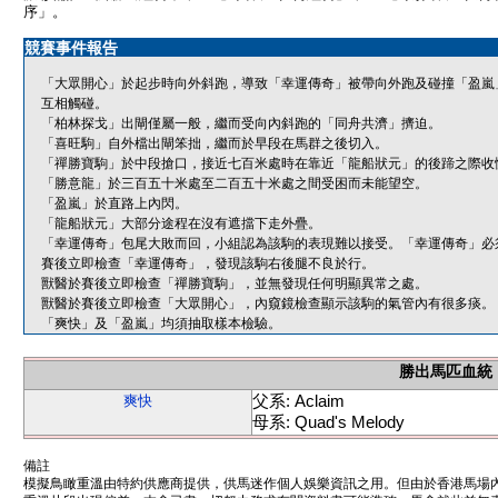
序」。
競賽事件報告
「大眾開心」於起步時向外斜跑，導致「幸運傳奇」被帶向外跑及碰撞「盈嵐
互相觸碰。
「柏林探戈」出閘僅屬一般，繼而受向內斜跑的「同舟共濟」擠迫。
「喜旺駒」自外檔出閘笨拙，繼而於早段在馬群之後切入。
「禪勝寶駒」於中段搶口，接近七百米處時在靠近「龍船狀元」的後蹄之際收
「勝意龍」於三百五十米處至二百五十米處之間受困而未能望空。
「盈嵐」於直路上內閃。
「龍船狀元」大部分途程在沒有遮擋下走外疊。
「幸運傳奇」包尾大敗而回，小組認為該駒的表現難以接受。「幸運傳奇」必
賽後立即檢查「幸運傳奇」，發現該駒右後腿不良於行。
獸醫於賽後立即檢查「禪勝寶駒」，並無發現任何明顯異常之處。
獸醫於賽後立即檢查「大眾開心」，內窺鏡檢查顯示該駒的氣管內有很多痰。
「爽快」及「盈嵐」均須抽取樣本檢驗。
勝出馬匹血統
父系: Aclaim
爽快
母系: Quad's Melody
備註
模擬鳥瞰重溫由特約供應商提供，供馬迷作個人娛樂資訊之用。但由於香港馬場