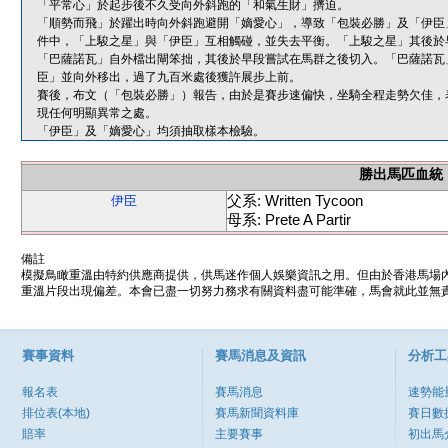
「平常心」於起步後不久受向外斜跑的「和氣生財」擠迫。
「順勢而飛」於躍出時向外斜跑避開「嫡愛心」，導致「包裝必勝」及「伊臣
件中，「上駿之星」與「伊臣」互相觸碰，並失去平衡。「上駿之星」其後於
「巴薩諾瓦」自外檔出閘笨拙，其後於早段嘗試在馬群之後切入。「巴薩諾瓦
臣」並向外移出，過了九百米處後獲許展步上前。
賽後，布文（「包裝必勝」）報告，由於是賽步速偏快，坐騎全程走勢欠佳，
現任何明顯異常之處。
「伊臣」及「嫡愛心」均須抽取樣本檢驗。
勝出馬匹血統
父系: Written Tycoon
伊臣
母系: Prete A Partir
備註
模擬鳥瞰重溫由特約供應商提供，供馬迷作個人娛樂資訊之用。但由於香港馬場
重溫片段出現偏差。本會已盡一切努力務求有關資料盡可能準確，馬會就此並無責
賽事資料
賽馬消息及資訊
分析工
報名表
賽馬消息
速勢能
排位表(本地)
賽馬新聞資料庫
賽日數
賠率
主要賽事
初出馬