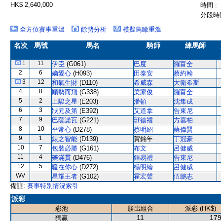
HK$ 2,640,000
時間 :
分段時間
全方位賽事重溫
餘勢分析
模擬鳥瞰重溫
名次
馬號
馬名
騎師
練馬師
1
11
伊臣
(G061)
巴度
羅富全
2
6
嫡愛心
(H093)
田泰安
蔡約翰
3
12
和氣生財
(D110)
希威森
大衛希斯
4
8
順勢而飛
(G338)
梁家俊
羅富全
5
2
上駿之星
(E203)
潘頓
沈集成
6
3
狀元及第
(E392)
艾道拿
告東尼
7
9
巴薩諾瓦
(G221)
班德禮
方嘉柏
8
10
平常心
(D278)
蔡明紹
蘇偉賢
9
1
錶之智能
(D139)
賀銘年
丁冠豪
10
7
包裝必勝
(G161)
布文
呂健威
11
4
樂滿貫
(D476)
鍾易禮
告東尼
12
5
暖在你心
(D272)
楊明綸
呂健威
WV
星耀王者
(G102)
霍宏聲
伍鵬志
備註:
賽事特別情況索引
派彩
彩池
勝出組合
派彩 (HK$)
11
179
獨贏