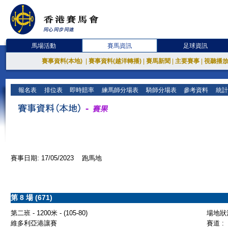
馬場活動
賽馬資訊
足球資訊
賽事資料(本地)
|
賽事資料(越洋轉播)
|
賽馬新聞
|
主要賽事
|
視聽播
報名表
排位表
即時賠率
練馬師分場表
騎師分場表
參考資料
統計
賽事日期: 17/05/2023 跑馬地
第 8 場 (671)
第二班 - 1200米 - (105-80)
場地狀況
維多利亞港讓賽
賽道 :