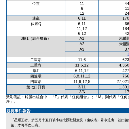
11
44
位置
6
11
12
24
6,11
170
連贏
6,11
66
位置Q
11,12
184
6,12
42
A1
未能
3揀1（組合獨贏）
A2
未能
A3
37
11,6
623
二重彩
11,6,12
4,350
三重彩
6,11,12
427
單T
6,8,11,12
766
四連環
11,6,12,8
27,021
四重彩
3/11
1,391
第七口孖寶
3/6
17
派彩備註：於勝出組合中，「F」代表「任何組合」；「M」則代表「任何
序」。
競賽事件報告
「星耀王者」於五月十五日被小組按照獸醫意見（腹絞痛）著令退出，並由後
後，才可再次出賽。