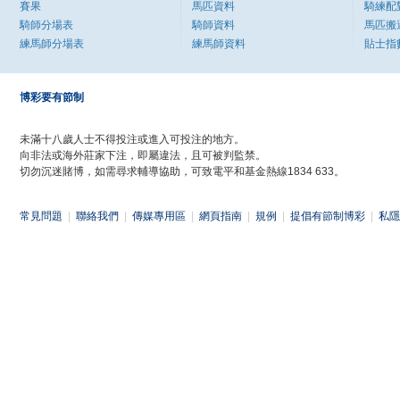
賽果
馬匹資料
騎練配
騎師分場表
騎師資料
馬匹搬
練馬師分場表
練馬師資料
貼士指
博彩要有節制
未滿十八歲人士不得投注或進入可投注的地方。
向非法或海外莊家下注，即屬違法，且可被判監禁。
切勿沉迷賭博，如需尋求輔導協助，可致電平和基金熱線1834 633。
常見問題
|
聯絡我們
|
傳媒專用區
|
網頁指南
|
規例
|
提倡有節制博彩
|
私隱