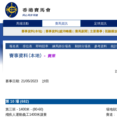
馬場活動
賽馬資訊
足球資訊
賽事資料(本地)
|
賽事資料(越洋轉播)
|
賽馬新聞
|
主要賽事
|
視聽播
報名表
排位表
即時賠率
練馬師分場表
騎師分場表
參考資料
統計
賽事日期: 21/05/2023 沙田
第 10 場 (682)
第三班 - 1400米 - (80-60)
場地狀況
殘疾人運動義工1400米讓賽
賽道 :