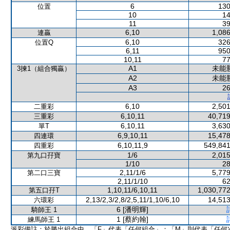
6
130
位置
10
14
11
39
6,10
1,086
連贏
6,10
326
位置Q
6,11
950
10,11
77
A1
未能
3揀1（組合獨贏）
A2
未能
A3
26
6,10
2,501
二重彩
6,10,11
40,719
三重彩
6,10,11
3,630
單T
6,9,10,11
15,478
四連環
6,10,11,9
549,841
四重彩
1/6
2,015
第九口孖寶
1/10
28
2,11/1/6
5,779
第二口三寶
2,11/1/10
62
1,10,11/6,10,11
1,030,772
第五口孖T
2,13/2,3/2,8/2,5,11/1,10/6,10
14,513
六環彩
6 [潘明輝]
騎師王 1
1 [蔡約翰]
練馬師王 1
派彩備註：於勝出組合中，「F」代表「任何組合」；「M」則代表「任何