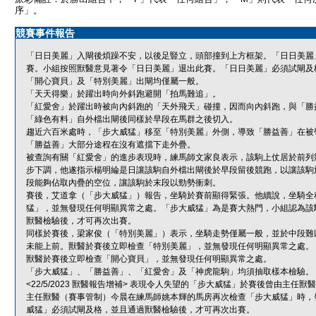
序」。
競賽事件報告
「日日美麗」入閘後煩躁不安，以後足豎立，頭部撞到上方框架。「日日美麗
賽。小組按照獸醫意見著令「日日美麗」退出此賽。「日日美麗」必須試閘及
「開心寶貝」及「特別美麗」出閘均僅屬一般。
「天天得樂」於躍出時向外斜跑避開「拍馬難追」。
「紅愛舍」於躍出時被向內斜跑的「天外飛天」碰撞，因而向內斜跑，與「勝
「綠色有料」自外檔出閘後同樣於早段在馬群之後切入。
趨近六百米處時，「步大威猛」移至「特別美麗」外側，導致「勝益善」在被
「勝益善」大部分途程在沒有遮擋下走外疊。
被查詢有關「紅愛舍」的進步表現時，練馬師文家良表示，該駒上仗居於前列
步下調，他遂指示楊明綸是日讓該駒自外檔出閘後於早段留後競跑，以讓該駒
段能夠佔取內疊的空位，讓該駒於末段以勁勢衝刺。
賽後，艾道拿（「步大威猛」）報告，坐騎於賽前顯得緊張。他續說，坐騎全
猛」，並無發現任何明顯異常之處。「步大威猛」為是賽大熱門，小組認為該
獸醫檢驗後，才可再次出賽。
同樣於賽後，梁家俊（「特別美麗」）表示，坐騎走勢僅屬一般，並於中段難
未能上前。獸醫於賽後立即檢查「特別美麗」，並無發現任何明顯異常之處。
獸醫於賽後立即檢查「開心寶貝」，並無發現任何明顯異常之處。
「步大威猛」、「勝益善」、「紅愛舍」及「神虎龍駒」均須抽取樣本檢驗。
<22/5/2023 獸醫報告增補> 表現令人失望的「步大威猛」於賽後曾由主
主任獸醫（賽事管制）今晨在練馬師姚本輝的馬房再次檢查「步大威猛」時，
威猛」必須試閘及格，並且通過獸醫檢驗後，才可再次出賽。