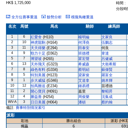
HK$ 1,725,000
時間 :
分段時間
全方位賽事重溫
餘勢分析
模擬鳥瞰重溫
名次
馬號
馬名
騎師
練馬師
1
6
紅愛舍
(H110)
楊明綸
文家良
2
10
神虎龍駒
(H164)
何澤堯
伍鵬志
3
11
天天得樂
(E294)
田泰安
何良
4
9
勁力十足
(D362)
班德禮
韋達
5
7
博望坡
(H265)
霍宏聲
呂健威
6
13
天外飛天
(G323)
希威森
大衛希斯
7
8
綠色有料
(G334)
蔡明紹
蘇偉賢
8
5
特別美麗
(H123)
梁家俊
羅富全
9
1
步大威猛
(G346)
艾道拿
姚本輝
10
12
拍馬難追
(E234)
鍾易禮
苗禮德
11
2
開心寶貝
(H091)
嘉里
黎昭昇
12
4
勝益善
(H254)
周俊樂
沈集成
WV-A
3
日日美麗
(H064)
潘頓
蔡約翰
備註:
賽事特別情況索引
派彩
彩池
勝出組合
派彩 (HK$
6
691
獨贏