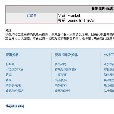
勝出馬匹血統
父系: Frankel
紅愛舍
母系: Spring In The Air
備註
模擬鳥瞰重溫由特約供應商提供，供馬迷作個人娛樂資訊之用。但由於香港馬場
重溫片段出現偏差。本會已盡一切努力務求有關資料盡可能準確，馬會就此並無責
賽事資料
賽馬消息及資訊
分析工
報名表
賽馬消息
速勢能
排位表(本地)
賽馬新聞資料庫
賽日數
賠率
主要賽事
初出馬
賽果
馬匹資料
騎練配
騎師分場表
騎師資料
馬匹搬
練馬師分場表
練馬師資料
貼士指
博彩要有節制