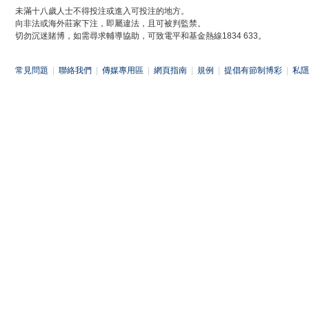
未滿十八歲人士不得投注或進入可投注的地方。
向非法或海外莊家下注，即屬違法，且可被判監禁。
切勿沉迷賭博，如需尋求輔導協助，可致電平和基金熱線1834 633。
常見問題
|
聯絡我們
|
傳媒專用區
|
網頁指南
|
規例
|
提倡有節制博彩
|
私隱