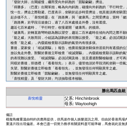
「發財大師」出閘緩慢，繼而受向外斜跑的「競駿翩翩」擠迫。
「得勝多」（巴度）出閘笨拙，略為向內斜跑，碰撞向外斜跑的「平行時空」
悅一生」擠迫之際勒避。巴度表示，坐騎於起步時受擠迫，他其後須將坐騎置
起步後不久，「喜悅精靈」在「路路爽」與「健康馬」之間受擠迫，當時「健
「路路爽」於早段沿途搶口，過了八百米處後走外疊，沒有遮擋。
趨近七百米處時，「平行時空」收慢避開「健康馬」的後蹄。
「健康馬」於轉直路彎時頗為難以望空，趨近二百米處時在傾向內閃之際不願
「龍之威」大敗而回，小組認為該駒的表現難以接受。「龍之威」必須試閘及
檢查「龍之威」，內窺鏡檢查顯示該駒的氣管內有很多痰。
賽後，梁家俊（「竣誠寶驅」）報告，他賽前擬讓坐騎保持居前列有遮擋的位
放以免走外疊。獸醫於賽後立即檢查「竣誠寶驅」，內窺鏡檢查顯示該駒的氣
的表現難以接受。「竣誠寶驅」必須試閘及格，並且通過獸醫檢驗後，才可再
同樣於賽後，班德禮（「着着領先」）表示，儘管他須於早段消耗坐騎一些氣
失望。獸醫於賽後立即檢查「着着領先」，並無發現任何明顯異常之處。
獸醫於賽後立即檢查「競駿翩翩」，並無發現任何明顯異常之處。
「喜悅精靈」及「發財大師」均須抽取樣本檢驗。
勝出馬匹血統
父系: Hinchinbrook
喜悅精靈
母系: Waytoohigh
備註
模擬鳥瞰重溫由特約供應商提供，供馬迷作個人娛樂資訊之用。但由於香港馬場
重溫片段出現偏差。本會已盡一切努力務求有關資料盡可能準確，馬會就此並無責