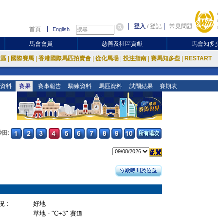
登入
/
登記
常見問題
首頁
English
馬會會員
慈善及社區貢獻
馬會知多
放區
|
國際賽馬
|
香港國際馬匹拍賣會
|
從化馬場
|
投注指南
|
賽馬知多些
|
RESTART
資料
賽果
賽事報告
騎練資料
馬匹資料
試閘結果
賽期表
沙田:
 :
好地
草地 - "C+3" 賽道