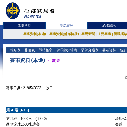
馬場活動
賽馬資訊
足球資訊
賽事資料(本地)
|
賽事資料(越洋轉播)
|
賽馬新聞
|
主要賽事
|
視聽播
報名表
排位表
即時賠率
練馬師分場表
騎師分場表
參考資料
統計
賽事日期: 21/05/2023 沙田
第 4 場 (676)
第四班 - 1600米 - (60-40)
場地狀況
硬地滾球1600米讓賽
賽道 :