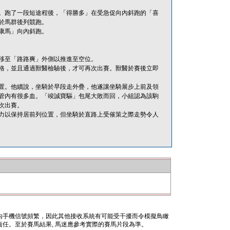
。跑了一段短途程後，「得勝多」在受急促向內斜跑的「喜
於馬群後列競跑。
康馬」向內斜跑。
移至「路路爽」外側以推進至空位。
格，並且通過獸醫檢驗後，才可再次出賽。獸醫於賽後立即
置。他續說，坐騎於早段走外疊，他遂讓坐騎展步上前及領
管內有很多血。「竣誠寶驅」包尾大敗而回，小組認為該駒
次出賽。
力以保持居前列位置，但坐騎於直路上受催策之際走勢令人
內手機信號頻繁，因此其他接收系統有可能受干擾而令模擬鳥瞰
任。至於賽馬結果, 馬迷應參考實際的賽馬片段為準。