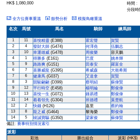
HK$ 1,080,000
時間 :
分段時間
全方位賽事重溫
餘勢分析
模擬鳥瞰重溫
名次
馬號
馬名
騎師
練馬師
1
11
喜悅精靈
(E388)
霍宏聲
賀賢
2
4
發財大師
(G474)
何澤堯
伍鵬志
3
10
幸運雄威
(G478)
周俊樂
容天鵬
4
1
得勝多
(E161)
巴度
姚本輝
5
9
路路爽
(G151)
田泰安
羅富全
6
7
喜勝威龍
(G395)
希威森
大衛希斯
7
6
健康馬
(G037)
艾道拿
賀賢
8
3
競駿翩翩
(D399)
蔡明紹
蘇偉賢
9
12
平行時空
(E458)
楊明綸
鄭俊偉
10
13
喜悅一生
(G072)
鍾易禮
鄭俊偉
11
14
着着領先
(G304)
班德禮
葉楚航
12
2
快錢
(H126)
嘉里
蔡約翰
13
8
龍之威
(G464)
黎海榮
鄭俊偉
14
5
竣誠寶驅
(G350)
梁家俊
蘇偉賢
備註:
賽事特別情況索引
派彩
彩池
勝出組合
派彩 (HK$)