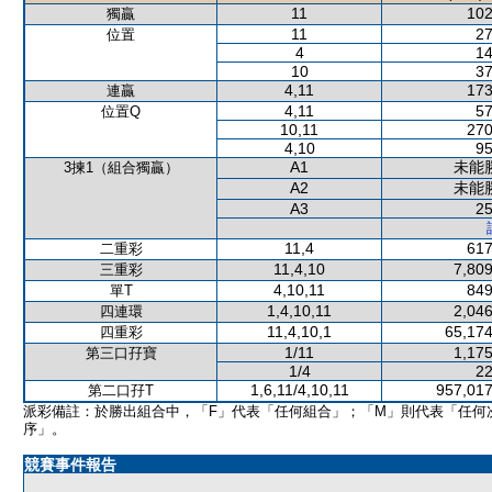
11
102
獨贏
11
27
位置
4
14
10
37
4,11
173
連贏
4,11
57
位置Q
10,11
270
4,10
95
A1
未能
3揀1（組合獨贏）
A2
未能
A3
25
11,4
617
二重彩
11,4,10
7,809
三重彩
4,10,11
849
單T
1,4,10,11
2,046
四連環
11,4,10,1
65,174
四重彩
1/11
1,175
第三口孖寶
1/4
22
1,6,11/4,10,11
957,017
第二口孖T
派彩備註：於勝出組合中，「F」代表「任何組合」；「M」則代表「任何
序」。
競賽事件報告