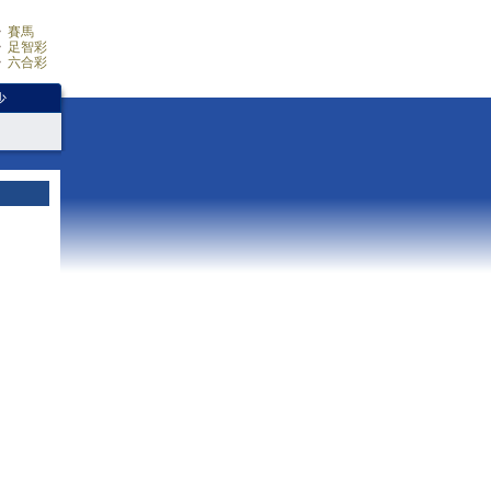
賽馬
足智彩
六合彩
少