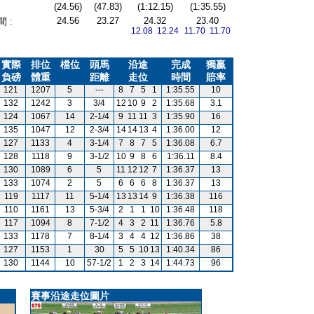
(24.56)
(47.83)
(1:12.15)
(1:35.55)
24.56
23.27
24.32
23.40
 :
12.08 12.24
11.70 11.70
實際
排位
檔位
頭馬
沿途
完成
獨贏
負磅
體重
距離
走位
時間
賠率
121
1207
5
---
8
7
5
1
1:35.55
10
132
1242
3
3/4
12
10
9
2
1:35.68
3.1
124
1067
14
2-1/4
9
11
11
3
1:35.90
16
135
1047
12
2-3/4
14
14
13
4
1:36.00
12
127
1133
4
3-1/4
7
8
7
5
1:36.08
6.7
128
1118
9
3-1/2
10
9
8
6
1:36.11
8.4
130
1089
6
5
11
12
12
7
1:36.37
13
133
1074
2
5
6
6
6
8
1:36.37
13
119
1117
11
5-1/4
13
13
14
9
1:36.38
116
110
1161
13
5-3/4
2
1
1
10
1:36.48
118
117
1094
8
7-1/2
4
3
2
11
1:36.76
5.8
133
1178
7
8-1/4
3
4
4
12
1:36.86
38
127
1153
1
30
5
5
10
13
1:40.34
86
130
1144
10
57-1/2
1
2
3
14
1:44.73
96
賽事沿途走位圖片