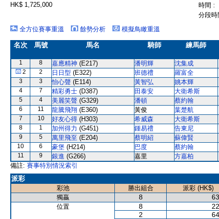
HK$ 1,725,000
時間 :
分段時間
全方位賽事重溫
餘勢分析
模擬鳥瞰重溫
名次
馬號
馬名
騎師
練馬師
1
8
嘉應精神
(E217)
潘明輝
沈集成
2
2
日日型
(E322)
班德禮
羅富全
3
3
怡心聲
(E114)
黃智弘
姚本輝
4
7
精彩勇士
(D387)
田泰安
大衛希斯
5
4
美麗笑聲
(G329)
潘頓
蔡約翰
6
11
龍騰飛翔
(E360)
黃俊
葉楚航
7
10
好友心得
(H303)
希威森
大衛希斯
8
1
加州得力
(G451)
鍾易禮
告東尼
9
5
萬里飛至
(E204)
蔡明紹
蘇偉賢
10
6
豪堡
(H214)
巴度
蔡約翰
11
9
銀進
(G266)
嘉里
方嘉柏
備註:
賽事特別情況索引
派彩
彩池
勝出組合
派彩 (HK$)
8
63
獨贏
8
22
位置
2
64