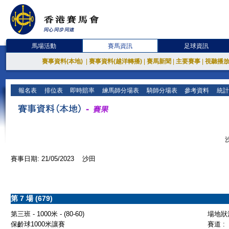
馬場活動
賽馬資訊
足球資訊
賽事資料(本地)
|
賽事資料(越洋轉播)
|
賽馬新聞
|
主要賽事
|
視聽播
報名表
排位表
即時賠率
練馬師分場表
騎師分場表
參考資料
統計
賽事日期: 21/05/2023 沙田
第 7 場 (679)
第三班 - 1000米 - (80-60)
場地狀況
保齡球1000米讓賽
賽道 :