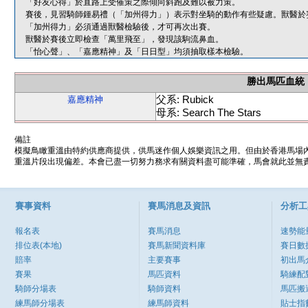
「好友心得」於直路上受催策之際傾向斜跑及難以被力策。
賽後，見習騎師鍾易禮（「加州得力」）表示對坐騎的動作有些疑慮。獸醫於
「加州得力」必須通過獸醫檢驗後，才可再次出賽。
獸醫於賽後立即檢查「萬里飛至」，發現該駒流鼻血。
「怡心聲」、「嘉應精神」及「日日型」均須抽取樣本檢驗。
勝出馬匹血統
父系: Rubick
嘉應精神
母系: Search The Stars
備註
模擬鳥瞰重溫由特約供應商提供，供馬迷作個人娛樂資訊之用。但由於香港馬場
重溫片段出現偏差。本會已盡一切努力務求有關資料盡可能準確，馬會就此並無責
賽事資料
賽馬消息及資訊
分析工
報名表
賽馬消息
速勢能
排位表(本地)
賽馬新聞資料庫
賽日數
賠率
主要賽事
初出馬
賽果
馬匹資料
騎練配
騎師分場表
騎師資料
馬匹搬
練馬師分場表
練馬師資料
貼士指