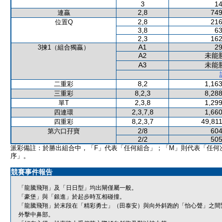
3
14
2,8
749
連贏
2,8
216
位置Q
3,8
63
2,3
162
A1
29
3揀1（組合獨贏）
A2
未能
A3
未能
8,2
1,163
二重彩
8,2,3
8,288
三重彩
2,3,8
1,299
單T
2,3,7,8
1,660
四連環
8,2,3,7
49,811
四重彩
2/8
604
第六口孖寶
2/2
505
派彩備註：於勝出組合中，「F」代表「任何組合」；「M」則代表「任何
序」。
競賽事件報告
「龍騰飛翔」及「日日型」均出閘僅屬一般。
「豪堡」與「銀進」於起步時互相碰撞。
「龍騰飛翔」於末段在「精彩勇士」（田泰安）與向外斜跑的「怡心聲」之間
外擊中鼻部。