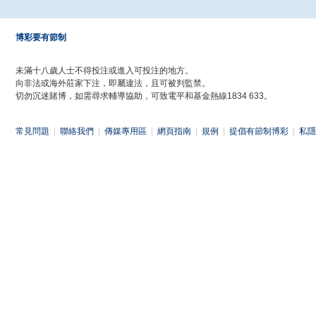
博彩要有節制
未滿十八歲人士不得投注或進入可投注的地方。
向非法或海外莊家下注，即屬違法，且可被判監禁。
切勿沉迷賭博，如需尋求輔導協助，可致電平和基金熱線1834 633。
常見問題
|
聯絡我們
|
傳媒專用區
|
網頁指南
|
規例
|
提倡有節制博彩
|
私隱