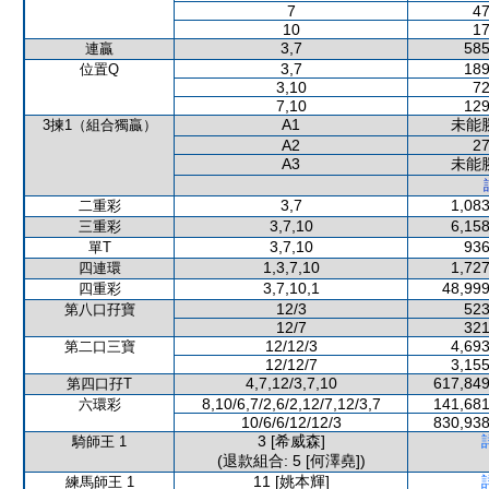
7
47
10
17
3,7
585
連贏
3,7
189
位置Q
3,10
72
7,10
129
A1
未能
3揀1（組合獨贏）
A2
27
A3
未能
3,7
1,083
二重彩
3,7,10
6,158
三重彩
3,7,10
936
單T
1,3,7,10
1,727
四連環
3,7,10,1
48,999
四重彩
12/3
523
第八口孖寶
12/7
321
12/12/3
4,693
第二口三寶
12/12/7
3,155
4,7,12/3,7,10
617,849
第四口孖T
8,10/6,7/2,6/2,12/7,12/3,7
141,681
六環彩
10/6/6/12/12/3
830,938
3 [希威森]
騎師王 1
(退款組合: 5 [何澤堯])
11 [姚本輝]
練馬師王 1