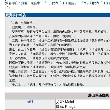
派彩備註：於勝出組合中，「F」代表「任何組合」；「M」則代表「任何
序」。
競賽事件報告
「二雋」出閘緩慢。
「冠寶駒」出閘笨拙。
「雙天至尊」於起步後不久失蹄，繼而向內斜跑，與「又龍串鳳」互相觸碰，
其後向內斜跑避開「又龍串鳳」，擠壓「冠寶駒」。
「二雋」於中段搶口，接近千二米處時在一段途程上收慢避開「聰明導彈」的
過了六百米處後，「赤馬雄風」內閃及觸碰內欄。
趨近一百五十米處時，「總理」在雙雙略為斜跑的「十八掌」與「怪獸奇兵」
賽後，艾道拿（「赤馬雄風」）報告，坐騎在領放馬之後走勢良佳，但於直路
查「赤馬雄風」，並無發現任何明顯異常之處。
同樣於賽後，潘頓（「連連歡呼」）告知小組，坐騎自外檔出閘後居馬群後列
於賽後立即檢查「連連歡呼」，並無發現任何明顯異常之處。
賽後，田泰安（「亞洲籐王」）報告，坐騎自外檔出閘後居馬群後列競跑，他
讓坐騎上前，但坐騎未能加速。他續說，坐騎於直路上難以自馬群後列追前。
之處。
「十八掌」、「總理」及「怪獸奇兵」均須抽取樣本檢驗。
勝出馬匹血統
父系: Makfi
總理
母系: Khagan