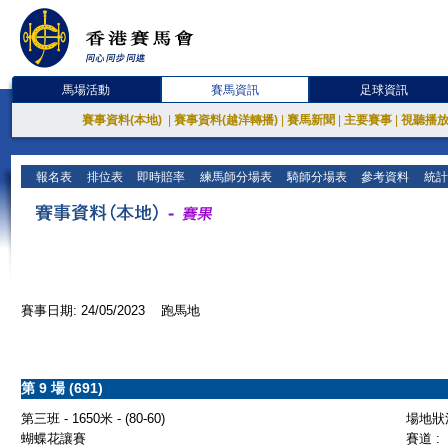
馬場活動
賽馬資訊
足球資訊
賽事資料(本地)
|
賽事資料(越洋轉播)
|
賽馬新聞
|
主要賽事
|
視聽播
報名表
排位表
即時賠率
練馬師分場表
騎師分場表
參考資料
統計
賽事日期: 24/05/2023 跑馬地
第 9 場 (691)
第三班 - 1650米 - (80-60)
場地狀況
蝴蝶花讓賽
賽道 :