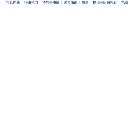
常見問題
|
聯絡我們
|
傳媒專用區
|
網頁指南
|
規例
|
提倡有節制博彩
|
私隱