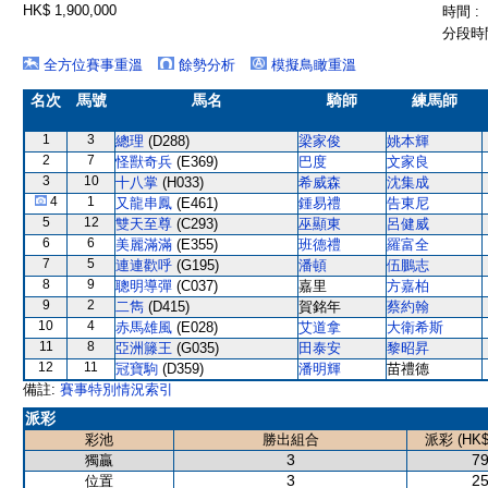
HK$ 1,900,000
時間 :
分段時間
全方位賽事重溫
餘勢分析
模擬鳥瞰重溫
名次
馬號
馬名
騎師
練馬師
1
3
總理
(D288)
梁家俊
姚本輝
2
7
怪獸奇兵
(E369)
巴度
文家良
3
10
十八掌
(H033)
希威森
沈集成
4
1
又龍串鳳
(E461)
鍾易禮
告東尼
5
12
雙天至尊
(C293)
巫顯東
呂健威
6
6
美麗滿滿
(E355)
班德禮
羅富全
7
5
連連歡呼
(G195)
潘頓
伍鵬志
8
9
聰明導彈
(C037)
嘉里
方嘉柏
9
2
二雋
(D415)
賀銘年
蔡約翰
10
4
赤馬雄風
(E028)
艾道拿
大衛希斯
11
8
亞洲籐王
(G035)
田泰安
黎昭昇
12
11
冠寶駒
(D359)
潘明輝
苗禮德
備註:
賽事特別情況索引
派彩
彩池
勝出組合
派彩 (HK$
3
79
獨贏
3
25
位置