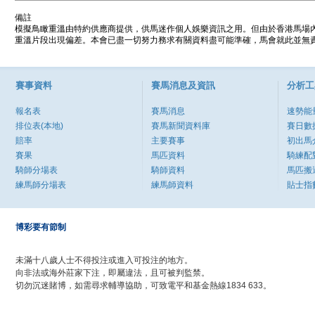
備註
模擬鳥瞰重溫由特約供應商提供，供馬迷作個人娛樂資訊之用。但由於香港馬場
重溫片段出現偏差。本會已盡一切努力務求有關資料盡可能準確，馬會就此並無責
賽事資料
賽馬消息及資訊
分析工
報名表
賽馬消息
速勢能
排位表(本地)
賽馬新聞資料庫
賽日數
賠率
主要賽事
初出馬
賽果
馬匹資料
騎練配
騎師分場表
騎師資料
馬匹搬
練馬師分場表
練馬師資料
貼士指
博彩要有節制
未滿十八歲人士不得投注或進入可投注的地方。
向非法或海外莊家下注，即屬違法，且可被判監禁。
切勿沉迷賭博，如需尋求輔導協助，可致電平和基金熱線1834 633。