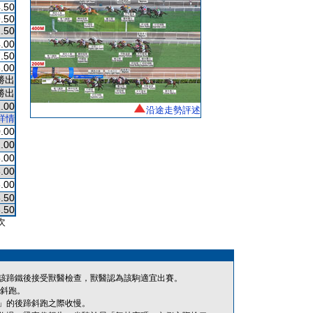
.50
.50
.50
.00
.50
.00
勝出
勝出
.00
沿途走勢評述
詳情
.00
.00
.00
.00
.00
.50
.50
次
該蹄鐵後接受獸醫檢查，獸醫認為該駒適宜出賽。
內斜跑。
」的後蹄斜跑之際收慢。