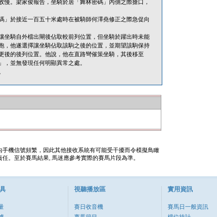
收慢。梁家俊報告，坐騎於居「舞林密碼」內側之際搶口，
碼」於接近一百五十米處時在被騎師何澤堯修正之際急促向
讓坐騎自外檔出閘後佔取較前列位置，但坐騎於躍出時未能
跑，他遂選擇讓坐騎佔取該駒之後的位置，並期望該駒保持
更後的後列位置。他說，他在直路彎催策坐騎，其後移至
」，並無發現任何明顯異常之處。
。
內手機信號頻繁，因此其他接收系統有可能受干擾而令模擬鳥瞰
任。至於賽馬結果, 馬迷應參考實際的賽馬片段為準。
具
視聽播放區
實用資訊
量
賽日收音機
賽馬日一般資訊