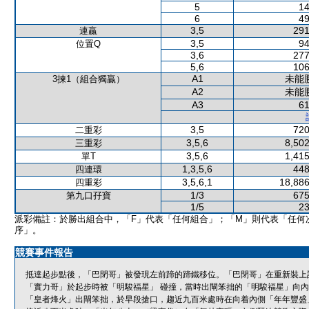
5
14
6
49
3,5
291
連贏
3,5
94
位置Q
3,6
277
5,6
106
A1
未能
3揀1（組合獨贏）
A2
未能
A3
61
3,5
720
二重彩
3,5,6
8,502
三重彩
3,5,6
1,415
單T
1,3,5,6
448
四連環
3,5,6,1
18,886
四重彩
1/3
675
第九口孖寶
1/5
23
派彩備註：於勝出組合中，「F」代表「任何組合」；「M」則代表「任何
序」。
競賽事件報告
抵達起步點後，「巴閉哥」被發現左前蹄的蹄鐵移位。「巴閉哥」在重新裝上
「實力哥」於起步時被「明駿福星」 碰撞，當時出閘笨拙的「明駿福星」向
「皇者烽火」出閘笨拙，於早段搶口，趨近九百米處時在向着內側「年年豐盛