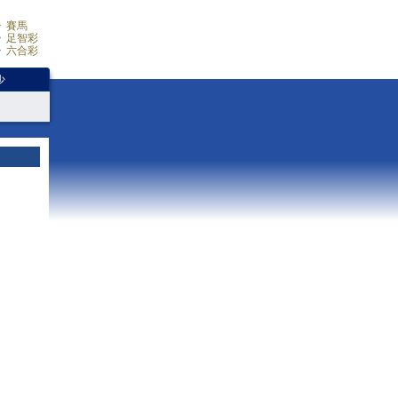
賽馬
足智彩
六合彩
少