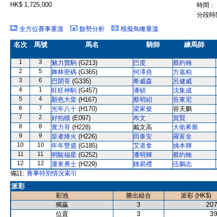
HK$ 1,725,000
時間 :
分段時間
全方位賽事重溫
餘勢分析
模擬鳥瞰重溫
名次
馬號
馬名
騎師
練馬師
1
3
魅力寶駒
(G213)
巴度
蔡約翰
2
5
舞林密碼
(G365)
何澤堯
方嘉柏
3
6
巴閉哥
(G335)
希威森
呂健威
4
1
旺旺神駒
(G457)
潘頓
沈集成
5
4
顏色大皇
(H167)
蔡明紹
告東尼
6
7
光年八十
(H170)
梁家俊
容天鵬
7
2
好拍檔
(E097)
布文
賀賢
8
8
實力哥
(H228)
戴文高
大衛希斯
9
9
皇者烽火
(H226)
田泰安
羅富全
10
10
年年豐盛
(G185)
艾道拿
姚本輝
11
11
明駿福星
(G252)
潘明輝
蔡約翰
12
12
運來勇士
(H229)
鍾易禮
伍鵬志
備註:
賽事特別情況索引
派彩
彩池
勝出組合
派彩 (HK$)
3
207
獨贏
3
39
位置