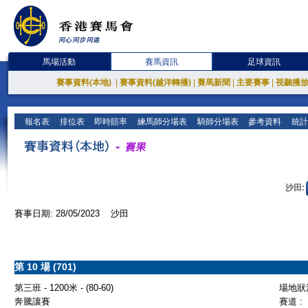
馬場活動
賽馬資訊
足球資訊
賽事資料(本地)
|
賽事資料(越洋轉播)
|
賽馬新聞
|
主要賽事
|
視聽播
報名表
排位表
即時賠率
練馬師分場表
騎師分場表
參考資料
統計
沙田:
賽事日期: 28/05/2023 沙田
第 10 場 (701)
第三班 - 1200米 - (80-60)
場地狀況
奔騰讓賽
賽道 :