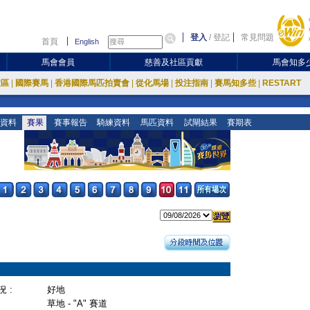
登入
/
登記
常見問題
首頁
English
馬會會員
慈善及社區貢獻
馬會知多
放區
|
國際賽馬
|
香港國際馬匹拍賣會
|
從化馬場
|
投注指南
|
賽馬知多些
|
RESTART
資料
賽果
賽事報告
騎練資料
馬匹資料
試閘結果
賽期表
 :
好地
草地 - "A" 賽道