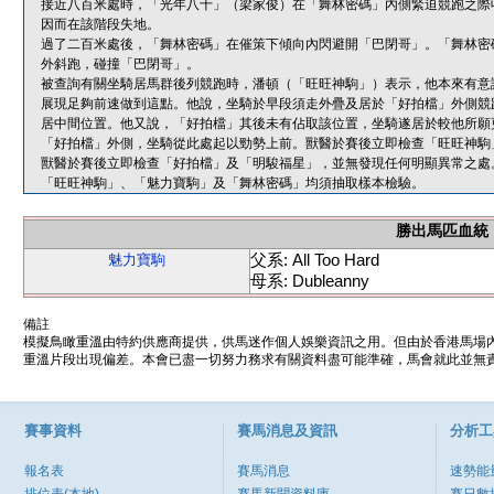
接近八百米處時，「光年八十」（梁家俊）在「舞林密碼」內側緊迫競跑之際
因而在該階段失地。
過了二百米處後，「舞林密碼」在催策下傾向內閃避開「巴閉哥」。「舞林密
外斜跑，碰撞「巴閉哥」。
被查詢有關坐騎居馬群後列競跑時，潘頓（「旺旺神駒」）表示，他本來有意
展現足夠前速做到這點。他說，坐騎於早段須走外疊及居於「好拍檔」外側競
居中間位置。他又說，「好拍檔」其後未有佔取該位置，坐騎遂居於較他所願
「好拍檔」外側，坐騎從此處起以勁勢上前。獸醫於賽後立即檢查「旺旺神駒
獸醫於賽後立即檢查「好拍檔」及「明駿福星」，並無發現任何明顯異常之處
「旺旺神駒」、「魅力寶駒」及「舞林密碼」均須抽取樣本檢驗。
勝出馬匹血統
父系: All Too Hard
魅力寶駒
母系: Dubleanny
備註
模擬鳥瞰重溫由特約供應商提供，供馬迷作個人娛樂資訊之用。但由於香港馬場
重溫片段出現偏差。本會已盡一切努力務求有關資料盡可能準確，馬會就此並無責
賽事資料
賽馬消息及資訊
分析工
報名表
賽馬消息
速勢能