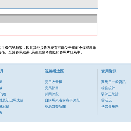
內手機信號頻繁，因此其他接收系統有可能受干擾而令模擬鳥瞰
任。至於賽馬結果, 馬迷應參考實際的賽馬片段為準。
具
視聽播放區
實用資訊
量
賽日收音機
賽馬日一般資訊
據
賽馬節目
檔位統計
介紹
試閘片段
騎師王統計
對及初岀馬成績
自購馬來港前賽事片段
靈活玩
遷紀錄
賽馬娛樂新聞
傳媒專用區
數