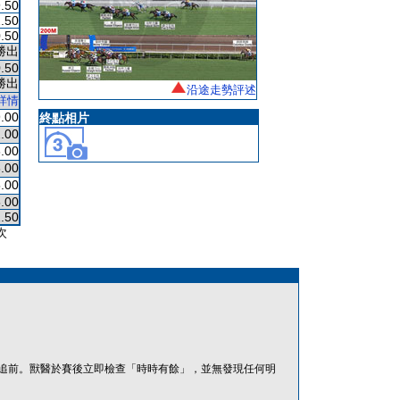
.50
.50
.50
勝出
.50
勝出
沿途走勢評述
詳情
.00
終點相片
.00
.00
.00
.00
.00
.50
次
追前。獸醫於賽後立即檢查「時時有餘」，並無發現任何明