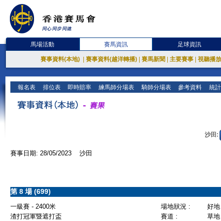
馬場活動
賽馬資訊
足球資訊
賽事資料(本地)
|
賽事資料(越洋轉播)
|
賽馬新聞
|
主要賽事
|
視聽播
報名表
排位表
即時賠率
練馬師分場表
騎師分場表
參考資料
統計
沙田:
賽事日期: 28/05/2023 沙田
第 8 場 (699)
一級賽 - 2400米
場地狀況 :
好地
渣打冠軍暨遮打盃
賽道 :
草地 