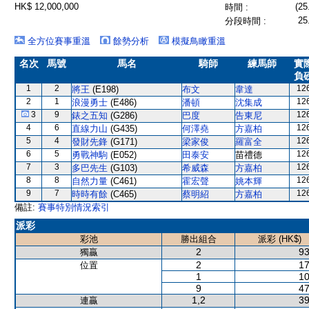
HK$ 12,000,000
(25
時間 :
25
分段時間 :
全方位賽事重溫
餘勢分析
模擬鳥瞰重溫
名次
馬號
馬名
騎師
練馬師
實
負
1
2
12
將王
(E198)
布文
韋達
2
1
12
浪漫勇士
(E486)
潘頓
沈集成
3
9
12
錶之五知
(G286)
巴度
告東尼
4
6
12
直線力山
(G435)
何澤堯
方嘉柏
5
4
12
發財先鋒
(G171)
梁家俊
羅富全
6
5
12
勇戰神駒
(E052)
田泰安
苗禮德
7
3
12
多巴先生
(G103)
希威森
方嘉柏
8
8
12
自然力量
(C461)
霍宏聲
姚本輝
9
7
12
時時有餘
(C465)
蔡明紹
方嘉柏
備註:
賽事特別情況索引
派彩
彩池
勝出組合
派彩 (HK$)
2
93
獨贏
2
17
位置
1
10
9
47
1,2
39
連贏