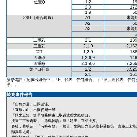
1,2
19
位置Q
2,9
172
1,9
50
A1
未能
3揀1（組合獨贏）
A2
60
A3
未能
2,1
139
二重彩
2,1,9
2,162
三重彩
1,2,9
186
單T
1,2,6,9
146
四連環
2,1,9,6
7,265
四重彩
2/2
3,525
第七口孖寶
2/1
161
派彩備註：於勝出組合中，「F」代表「任何組合」；「M」則代表「任何
序」。
競賽事件報告
「自然力量」出閘緩慢。
「直線力山」出閘僅屬一般。
「錶之五知」於早段受約束以取得遮擋之際搶口。
接近二百米處時，「勇戰神駒」與「將王」互相挨擦。
賽後，蔡明紹（「時時有餘」）報告，坐騎自六百米處起受催策，直路上未能
顯異常之處。