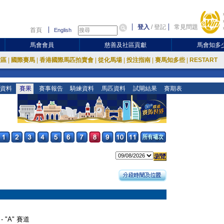
登入
/
登記
常見問題
首頁
English
馬會會員
慈善及社區貢獻
馬會知多
放區
|
國際賽馬
|
香港國際馬匹拍賣會
|
從化馬場
|
投注指南
|
賽馬知多些
|
RESTART
資料
賽果
賽事報告
騎練資料
馬匹資料
試閘結果
賽期表
- "A" 賽道