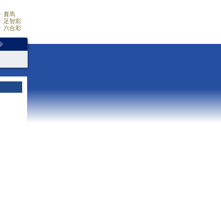
賽馬
足智彩
六合彩
少