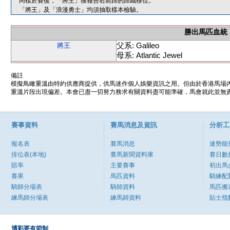
同樣於賽後，「將王」獲報告右前蹄的蹄鐵移位。
「將王」及「浪漫勇士」均須抽取樣本檢驗。
勝出馬匹血統
父系: Galileo
將王
母系: Atlantic Jewel
備註
模擬鳥瞰重溫由特約供應商提供，供馬迷作個人娛樂資訊之用。但由於香港馬場
重溫片段出現偏差。本會已盡一切努力務求有關資料盡可能準確，馬會就此並無責
賽事資料
賽馬消息及資訊
分析工
報名表
賽馬消息
速勢能
排位表(本地)
賽馬新聞資料庫
賽日數
賠率
主要賽事
初出馬
賽果
馬匹資料
騎練配
騎師分場表
騎師資料
馬匹搬
練馬師分場表
練馬師資料
貼士指
博彩要有節制