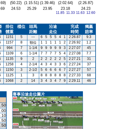
.69)
(50.22)
(1:15.51)
(1:39.46)
(2:02.64)
(2:26.87)
.69
24.53
25.29
23.95
23.18
24.23
11.85 11.33
11.63 12.60
際
排位
檔位
頭馬
沿途
完成
獨贏
磅
體重
距離
走位
時間
賠率
6
1151
5
---
6
5
5
5
4
1
2:26.87
9.3
6
1157
8
1
1
1
1
1
2
2:26.92
1.2
頸位
6
994
7
1-1/4
9
9
9
9
9
3
2:27.07
45
6
1109
6
1-1/4
7
7
7
7
5
4
2:27.08
7.7
6
1135
9
2
2
2
2
2
2
5
2:27.21
31
6
1258
4
2-1/4
4
3
4
3
3
6
2:27.24
37
6
1150
3
2-1/2
5
6
6
6
6
7
2:27.27
57
6
1125
1
3
8
8
8
8
8
8
2:27.33
68
6
1068
2
14
3
4
3
4
7
9
2:29.11
46
賽事沿途走位圖片
.50
.00
.10
.50
.50