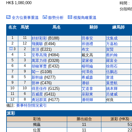
HK$ 1,080,000
時間 :
分段時間
全方位賽事重溫
餘勢分析
模擬鳥瞰重溫
名次
馬號
馬名
騎師
練馬師
1
11
好好彩彩
(B188)
田泰安
沈集成
2
12
飛騰騅
(E494)
班德禮
方嘉柏
3
2
攻頂
(E221)
布文
賀賢
4
1
至尊高飛
(H084)
戴文高
蔡約翰
5
3
萬眾力得
(D328)
梁家俊
羅富全
6
4
胡椒軍曹
(E432)
楊明綸
徐雨石
7
9
闖一
(G108)
何澤堯
伍鵬志
8
5
新幹線
(H277)
希威森
韋達
9
7
晉神
(C476)
潘頓
葉楚航
10
10
得意佳作
(G125)
艾道拿
姚本輝
11
6
百威星
(G411)
巫顯東
呂健威
12
8
勇冠群英
(H177)
潘明輝
何良
備註:
賽事特別情況索引
派彩
彩池
勝出組合
派彩 (HK$)
11
51
獨贏
11
22
位置