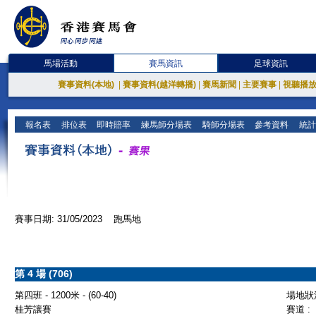
馬場活動
賽馬資訊
足球資訊
賽事資料(本地)
|
賽事資料(越洋轉播)
|
賽馬新聞
|
主要賽事
|
視聽播
報名表
排位表
即時賠率
練馬師分場表
騎師分場表
參考資料
統計
賽事日期: 31/05/2023 跑馬地
第 4 場 (706)
第四班 - 1200米 - (60-40)
場地狀況
桂芳讓賽
賽道 :