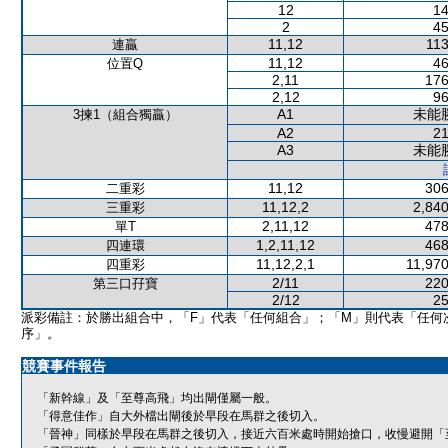
12
14
2
45
11,12
113
連贏
11,12
46
位置Q
2,11
176
2,12
96
A1
未能
3揀1（組合獨贏）
A2
21
A3
未能
11,12
306
二重彩
11,12,2
2,840
三重彩
2,11,12
478
單T
1,2,11,12
468
四連環
11,12,2,1
11,970
四重彩
2/11
220
第三口孖寶
2/12
25
派彩備註：於勝出組合中，「F」代表「任何組合」；「M」則代表「任何
序」。
競賽事件報告
「新幹線」及「至尊高飛」均出閘僅屬一般。
「得意佳作」自大外檔出閘後於早段在馬群之後切入。
「晉神」同樣於早段在馬群之後切入，接近六百米處時開始搶口，收慢避開「