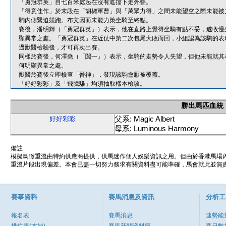
「勇冠群英」自七百米處起在沒有遮擋下走外疊。
「得意佳作」於末段在「胡椒軍曹」與「萬眾力得」之間未能望空之際未能被
駒內側緊迫競跑。布文因而未能力策坐騎至終點。
賽後，潘明輝（「勇冠群英」）表示，他在直路上覺得坐騎有點不妥，遂收慢
顯異常之處。「勇冠群英」在近仗中第二次包尾大敗而回，小組認為該駒的表
過獸醫檢驗後，才可再次出賽。
同樣於賽後，何澤堯（「闖一」）表示，坐騎的走勢令人失望，但他未能就其
何明顯異常之處。
獸醫於賽後立即檢查「晉神」，發現該駒會厭被覆蓋。
「好好彩彩」及「飛騰騅」均須抽取樣本檢驗。
勝出馬匹血統
父系: Magic Albert
好好彩彩
母系: Luminous Harmony
備註
模擬鳥瞰重溫由特約供應商提供，供馬迷作個人娛樂資訊之用。但由於香港馬場
重溫片段出現偏差。本會已盡一切努力務求有關資料盡可能準確，馬會就此並無責
賽事資料
賽馬消息及資訊
分析工
報名表
賽馬消息
速勢能