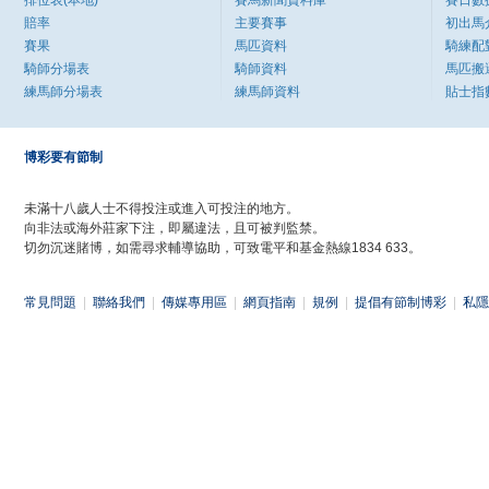
排位表(本地)
賽馬新聞資料庫
賽日數
賠率
主要賽事
初出馬
賽果
馬匹資料
騎練配
騎師分場表
騎師資料
馬匹搬
練馬師分場表
練馬師資料
貼士指
博彩要有節制
未滿十八歲人士不得投注或進入可投注的地方。
向非法或海外莊家下注，即屬違法，且可被判監禁。
切勿沉迷賭博，如需尋求輔導協助，可致電平和基金熱線1834 633。
常見問題
|
聯絡我們
|
傳媒專用區
|
網頁指南
|
規例
|
提倡有節制博彩
|
私隱