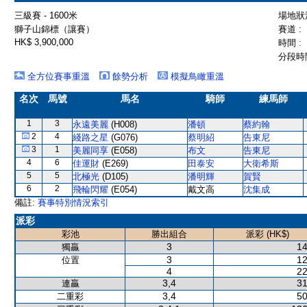
三級賽 - 1600米
場地狀況
獅子山錦標（讓賽）
賽道 :
HK$ 3,900,000
時間 :
分段時間
全方位賽事重溫
餘勢分析
模擬鳥瞰重溫
名次
馬號
馬名
騎師
練馬師
1
3
永遠美麗
(H008)
潘頓
蔡約翰
2
4
綫路之星
(G076)
蔡明紹
告東尼
3
1
美麗同享
(E058)
布文
告東尼
4
6
佳運財
(E269)
田泰安
大衛希斯
5
5
北極光
(D105)
潘明輝
賀賢
6
2
飛輪閃耀
(E054)
戴文高
沈集成
備註:
賽事特別情況索引
派彩
彩池
勝出組合
派彩 (HK$)
3
14
獨贏
3
12
位置
4
22
3,4
31
連贏
3,4
50
二重彩