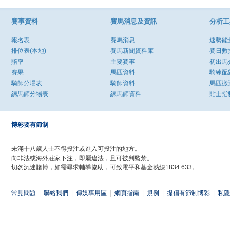
賽事資料
賽馬消息及資訊
分析工
報名表
賽馬消息
速勢能
排位表(本地)
賽馬新聞資料庫
賽日數
賠率
主要賽事
初出馬
賽果
馬匹資料
騎練配
騎師分場表
騎師資料
馬匹搬
練馬師分場表
練馬師資料
貼士指
博彩要有節制
未滿十八歲人士不得投注或進入可投注的地方。
向非法或海外莊家下注，即屬違法，且可被判監禁。
切勿沉迷賭博，如需尋求輔導協助，可致電平和基金熱線1834 633。
常見問題
|
聯絡我們
|
傳媒專用區
|
網頁指南
|
規例
|
提倡有節制博彩
|
私隱