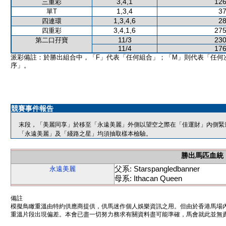
3,4,1
126
三重彩
1,3,4
37
單T
1,3,4,6
28
四連環
3,4,1,6
275
四重彩
11/3
230
第二口孖寶
11/4
176
派彩備註：於勝出組合中，「F」代表「任何組合」；「M」則代表「任何
序」。
競賽事件報告
末段，「美麗同享」於移至「永遠美麗」外側以望空之際在「佳運財」內側緊
「永遠美麗」及「綫路之星」均須抽取樣本檢驗。
勝出馬匹血統
父系: Starspangledbanner
永遠美麗
母系: Ithacan Queen
備註
模擬鳥瞰重溫由特約供應商提供，供馬迷作個人娛樂資訊之用。但由於香港馬場
重溫片段出現偏差。本會已盡一切努力務求有關資料盡可能準確，馬會就此並無責