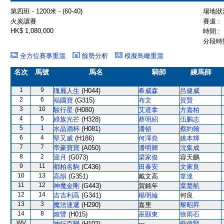
第四班 - 1200米 - (60-40)
場地狀況
火炭讓賽
賽道 :
HK$ 1,080,000
時間 :
分段時間
全方位賽事重溫
餘勢分析
模擬鳥瞰重溫
名次
馬號
馬名
騎師
練馬師
1
9
瑰麗人生
(H044)
希威森
呂健威
2
6
福國寶
(G315)
布文
賀賢
3
10
駿行星
(H080)
艾道拿
方嘉柏
4
5
綠族光芒
(H328)
蔡明紹
伍鵬志
5
1
水晶酒杯
(H081)
潘頓
蔡約翰
6
4
堅又威
(H186)
何澤堯
姚本輝
7
7
帝豪寶寶
(A050)
潘明輝
沈集成
8
2
迎月
(G073)
梁家俊
容天鵬
9
11
都柏名駒
(C436)
田泰安
文家良
10
13
高韻
(G351)
戴文高
韋達
11
12
神魔金剛
(G443)
賀銘年
葉楚航
12
14
吉吉利高
(G341)
楊明綸
何良
13
3
魔法速遞
(H290)
嘉里
黎昭昇
14
8
焌豐
(H015)
巫顯東
徐雨石
WV
---
神行百變
(H102)
蘇偉賢