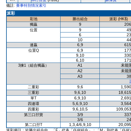
備註:
賽事特別情況索引
派彩
彩池
勝出組合
派彩 (HK$)
9
206
獨贏
9
49
位置
6
23
10
44
6,9
615
連贏
6,9
177
位置Q
9,10
330
6,10
171
A1
未能
3揀1（組合獨贏）
A2
未能
A3
38
9,6
1,590
二重彩
9,6,10
18,615
三重彩
6,9,10
2,691
單T
5,6,9,10
3,564
四連環
9,6,10,5
109,053
四重彩
3/9
337
第三口孖寶
3/6
24
1,3,4/6,9,10
20,095
第二口孖T
派彩備註：於勝出組合中，「F」代表「任何組合」；「M」則代表「任何