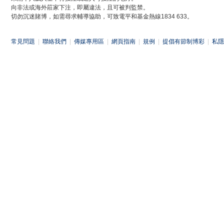
向非法或海外莊家下注，即屬違法，且可被判監禁。
切勿沉迷賭博，如需尋求輔導協助，可致電平和基金熱線1834 633。
常見問題
|
聯絡我們
|
傳媒專用區
|
網頁指南
|
規例
|
提倡有節制博彩
|
私隱