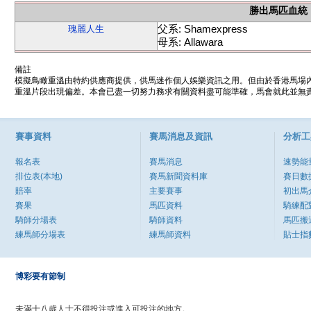
勝出馬匹血統
父系: Shamexpress
瑰麗人生
母系: Allawara
備註
模擬鳥瞰重溫由特約供應商提供，供馬迷作個人娛樂資訊之用。但由於香港馬場
重溫片段出現偏差。本會已盡一切努力務求有關資料盡可能準確，馬會就此並無責
賽事資料
賽馬消息及資訊
分析工
報名表
賽馬消息
速勢能
排位表(本地)
賽馬新聞資料庫
賽日數
賠率
主要賽事
初出馬
賽果
馬匹資料
騎練配
騎師分場表
騎師資料
馬匹搬
練馬師分場表
練馬師資料
貼士指
博彩要有節制
未滿十八歲人士不得投注或進入可投注的地方。