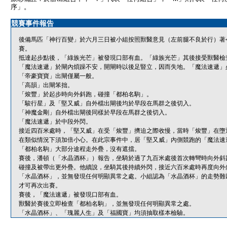
序」。
競賽事件報告
後備馬匹「神行百變」於六月三日被小組按照獸醫意見（左前腿不良於行）著
賽。
抵達起步點後，「綠族光芒」被發現口部有血。「綠族光芒」其後接受獸醫檢
「魔法速遞」於閘內煩躁不安，開閘時以後足豎立，因而失地。「魔法速遞」
「帝豪寶寶」出閘僅屬一般。
「高韻」出閘笨拙。
「焌豐」於起步時向外斜跑，碰撞「都柏名駒」。
「駿行星」及「堅又威」自外檔出閘後均於早段在馬群之後切入。
「神魔金剛」自外檔出閘後同樣於早段在馬群之後切入。
「魔法速遞」於中段外閃。
接近四百米處時，「堅又威」在受「焌豐」擠迫之際收慢，當時「焌豐」在墮
在類似情況下須加倍小心。在此宗事件中，居「堅又威」內側競跑的「魔法速
「都柏名駒」大部分途程走外疊，沒有遮擋。
賽後，潘頓（「水晶酒杯」）報告，坐騎於過了九百米處後首次轉彎時向外斜
碰撞及被帶出更外疊。他續說，坐騎其後持續外閃，接近六百米處時再度向外
「水晶酒杯」，並無發現任何明顯異常之處。小組認為「水晶酒杯」的走勢難
才可再次出賽。
賽後，「魔法速遞」被發現口部有血。
獸醫於賽後立即檢查「都柏名駒」，並無發現任何明顯異常之處。
「水晶酒杯」、「瑰麗人生」及「福國寶」均須抽取樣本檢驗。