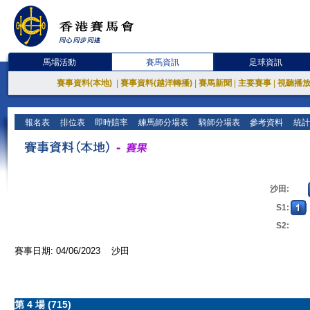
馬場活動
賽馬資訊
足球資訊
賽事資料(本地)
|
賽事資料(越洋轉播)
|
賽馬新聞
|
主要賽事
|
視聽播
報名表
排位表
即時賠率
練馬師分場表
騎師分場表
參考資料
統計
沙田:
S1:
S2:
賽事日期: 04/06/2023 沙田
第 4 場 (715)