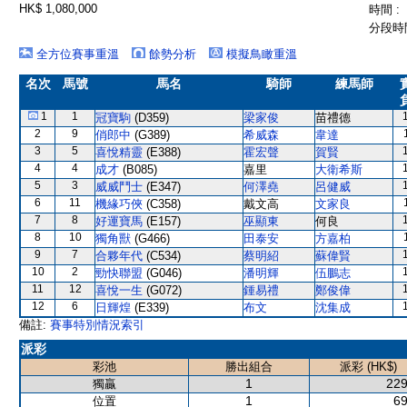
HK$ 1,080,000
時間 :
分段時間
全方位賽事重溫
餘勢分析
模擬鳥瞰重溫
名次
馬號
馬名
騎師
練馬師
1
1
冠寶駒
(D359)
梁家俊
苗禮德
2
9
俏郎中
(G389)
希威森
韋達
3
5
喜悅精靈
(E388)
霍宏聲
賀賢
4
4
成才
(B085)
嘉里
大衛希斯
5
3
威威鬥士
(E347)
何澤堯
呂健威
6
11
機緣巧俠
(C358)
戴文高
文家良
7
8
好運寶馬
(E157)
巫顯東
何良
8
10
獨角獸
(G466)
田泰安
方嘉柏
9
7
合夥年代
(C534)
蔡明紹
蘇偉賢
10
2
勁快聯盟
(G046)
潘明輝
伍鵬志
11
12
喜悅一生
(G072)
鍾易禮
鄭俊偉
12
6
日輝煌
(E339)
布文
沈集成
備註:
賽事特別情況索引
派彩
彩池
勝出組合
派彩 (HK$)
1
229
獨贏
1
69
位置