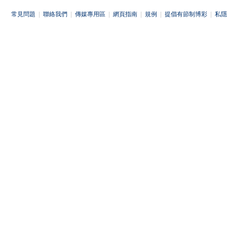
常見問題
|
聯絡我們
|
傳媒專用區
|
網頁指南
|
規例
|
提倡有節制博彩
|
私隱