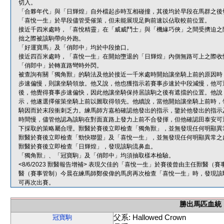
切入。
「合夥年代」與「日輝煌」自外檔起步時互相碰撞，其後均於早段在馬群之後
「喜悅一生」於早段儘管受催策，但未能展現足夠前速以佔取較前位置。
接近千四米處時，「喜悅精靈」在「威威鬥士」與「機緣巧俠」之間受擠迫之
拙之際被該駒帶向外跑。
「好運寶馬」及「俏郎中」均於中段搶口。
接近四百米處時，「喜悅一生」在開始墮退的「日輝煌」內側無路可上之際收
「俏郎中」於轉直路彎時外閃。
被查詢有關「獨角獸」的騎法及他於接近一千米處時開始讓坐騎上前的原因時
步速偏慢，則讓坐騎領放。他又說，他也獲指示若賽事步速於中段減慢，他可
後，他覺得賽事步速偏快，因此他讓坐騎保持居該駒之後有遮擋的位置。他說
示，他遂選擇催策坐騎上前以圖取得領先。他續說，當他開始讓坐騎上前時，
騎因而於末段衝刺乏力。練馬師方嘉柏確認他發出的指示，鑒於他發出的指示
時間慢，儘管他認為該駒在對面直路上發力上前不合發揮，但他確認田泰安可
下採取的策略屬合理。獸醫於賽後立即檢查「獨角獸」，並無發現任何明顯異
獸醫於賽後立即檢查「勁快聯盟」及「喜悅一生」，並無發現任何明顯異常之
獸醫於賽後立即檢查「日輝煌」，發現該駒流鼻血。
「獨角獸」、「冠寶駒」及「俏郎中」均須抽取樣本檢驗。
<8/6/2023 獸醫報告增補> 表現欠佳的「喜悅一生」於賽後曾由主任獸
醫（賽事管制）今晨在練馬師鄭俊偉的馬房再次檢查「喜悅一生」時，發現該
可再次出賽。
勝出馬匹血統
父系: Hallowed Crown
冠寶駒