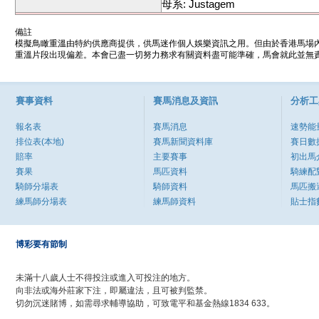
母系: Justagem
備註
模擬鳥瞰重溫由特約供應商提供，供馬迷作個人娛樂資訊之用。但由於香港馬場
重溫片段出現偏差。本會已盡一切努力務求有關資料盡可能準確，馬會就此並無責
賽事資料
賽馬消息及資訊
分析工
報名表
賽馬消息
速勢能
排位表(本地)
賽馬新聞資料庫
賽日數
賠率
主要賽事
初出馬
賽果
馬匹資料
騎練配
騎師分場表
騎師資料
馬匹搬
練馬師分場表
練馬師資料
貼士指
博彩要有節制
未滿十八歲人士不得投注或進入可投注的地方。
向非法或海外莊家下注，即屬違法，且可被判監禁。
切勿沉迷賭博，如需尋求輔導協助，可致電平和基金熱線1834 633。