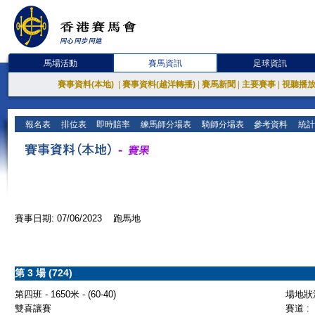
馬場活動
賽馬資訊
足球資訊
賽事資料(本地)
|
賽事資料(越洋轉播)
|
賽馬新聞
|
主要賽事
|
視聽播
報名表
排位表
即時賠率
練馬師分場表
騎師分場表
參考資料
統計
賽事日期: 07/06/2023 跑馬地
第 3 場 (724)
第四班 - 1650米 - (60-40)
場地狀況
雙喜讓賽
賽道 :