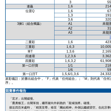
3
55
1,6
214
連贏
1,6
67
位置Q
1,3
191
3,6
320
A1
未能
3揀1（組合獨贏）
A2
31
A3
未能
1,6
423
二重彩
1,6,3
10,005
三重彩
1,3,6
2,165
單T
1,2,3,6
3,362
四連環
1,6,3,2
61,908
四重彩
1/1
218
第一口孖寶
1/6
59
1,5,6/1,3,6
24,332
第一口孖T
派彩備註：於勝出組合中，「F」代表「任何組合」；「M」則代表「任何
序」。
競賽事件報告
「宏才」出閘緩慢。
「鷹勇猴王」出閘笨拙，繼而被向外斜跑的「龍城強將」碰撞。
接近四百米處時，「精英至尊」移至「團結精神」外側以繼續望空。在此宗事