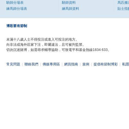
騎師分場表
騎師資料
馬匹搬
練馬師分場表
練馬師資料
貼士指
博彩要有節制
未滿十八歲人士不得投注或進入可投注的地方。
向非法或海外莊家下注，即屬違法，且可被判監禁。
切勿沉迷賭博，如需尋求輔導協助，可致電平和基金熱線1834 633。
常見問題
|
聯絡我們
|
傳媒專用區
|
網頁指南
|
規例
|
提倡有節制博彩
|
私隱