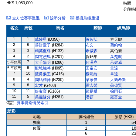
HK$ 1,080,000
時間 :
分段時間
全方位賽事重溫
餘勢分析
模擬鳥瞰重溫
名次
馬號
馬名
騎師
練馬師
1
1
威妙星
(D356)
黃智弘
容天鵬
2
6
善財童子
(H284)
布文
蔡約翰
3
3
精英至尊
(H133)
希威森
高伯新
4
2
閃電烈馬
(C201)
賀銘年
葉楚航
7
5 平頭馬
大千陽明
(H286)
何澤堯
呂健威
9
5 平頭馬
龍城強將
(H095)
田泰安
韋達
7
10
鷹勇猴王
(G415)
楊明綸
韋達
8
4
團結精神
(B230)
梁家俊
大衛希斯
9
8
宏才
(G408)
霍宏聲
蘇偉賢
10
11
好友寶
(G186)
鍾易禮
徐雨石
11
5
美麗緣分
(H281)
潘頓
羅富全
備註:
賽事特別情況索引
派彩
彩池
勝出組合
派彩 (HK$)
1
54
獨贏
1
18
位置
6
23