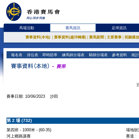
馬場活動
賽馬資訊
足球資訊
賽事資料(本地)
|
賽事資料(越洋轉播)
|
賽馬新聞
|
主要賽事
|
視聽播
報名表
排位表
即時賠率
練馬師分場表
騎師分場表
參考資料
統計
賽事日期: 10/06/2023 沙田
第 2 場 (732)
第四班 - 1000米 - (60-35)
場地狀況
河上鄉路讓賽
賽道 :