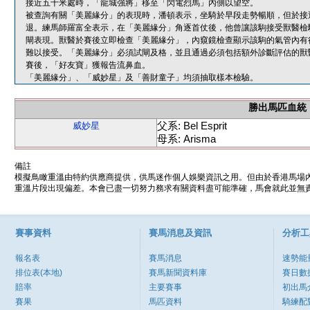
接近五十米處時，「龍城強將」移至「閃電烈馬」內側以望空。
被查詢有關「美麗緣分」的表現時，潘頓表示，坐騎於早段走勢暢順，但於接
退。練馬師羅富全表示，在「美麗緣分」角逐首仗後，他曾讓該駒接受獸醫檢
閘表現。獸醫於賽後立即檢查「美麗緣分」，內窺鏡檢查顯示該駒的氣管內有
難以接受。「美麗緣分」必須試閘及格，並且通過必須包括額外診斷評估的獸
賽後，「好友寶」獲報告流鼻血。
「美麗緣分」、「威妙星」及「善財童子」均須抽取樣本檢驗。
勝出馬匹血統
父系: Bel Esprit
威妙星
母系: Arisma
備註
模擬鳥瞰重溫由特約供應商提供，供馬迷作個人娛樂資訊之用。但由於香港馬場
重溫片段出現偏差。本會已盡一切努力務求有關資料盡可能準確，馬會就此並無責
賽事資料
賽馬消息及資訊
分析工
報名表
賽馬消息
速勢能
排位表(本地)
賽馬新聞資料庫
賽日數
賠率
主要賽事
初出馬
賽果
馬匹資料
騎練配