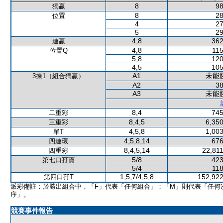
8
98
獨贏
8
28
位置
4
27
5
29
4,8
362
連贏
4,8
115
位置Q
5,8
120
4,5
105
A1
未能
3揀1（組合獨贏）
A2
38
A3
未能
8,4
745
二重彩
8,4,5
6,350
三重彩
4,5,8
1,003
單T
4,5,8,14
676
四連環
8,4,5,14
22,811
四重彩
5/8
423
第七口孖寶
5/4
118
1,5,7/4,5,8
152,922
第四口孖T
派彩備註：於勝出組合中，「F」代表「任何組合」；「M」則代表「任何
序」。
競賽事件報告