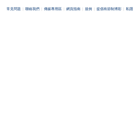
常見問題
|
聯絡我們
|
傳媒專用區
|
網頁指南
|
規例
|
提倡有節制博彩
|
私隱