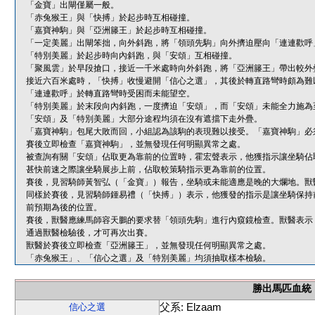
「金寶」出閘僅屬一般。
「赤兔猴王」與「快搏」於起步時互相碰撞。
「嘉寶神駒」與「亞洲籐王」於起步時互相碰撞。
「一定美麗」出閘笨拙，向外斜跑，將「領頭先駒」向外擠迫壓向「連連歡呼
「特別美麗」於起步時向內斜跑，與「安頌」互相碰撞。
「聚風雲」於早段搶口，接近一千米處時向外斜跑，將「亞洲籐王」帶出較外
接近六百米處時，「快搏」收慢避開「信心之選」，其後於轉直路彎時頗為難
「連連歡呼」於轉直路彎時受困而未能望空。
「特別美麗」於末段向內斜跑，一度擠迫「安頌」，而「安頌」未能全力施為
「安頌」及「特別美麗」大部分途程均須在沒有遮擋下走外疊。
「嘉寶神駒」包尾大敗而回，小組認為該駒的表現難以接受。「嘉寶神駒」必
賽後立即檢查「嘉寶神駒」，並無發現任何明顯異常之處。
被查詢有關「安頌」佔取更為靠前的位置時，霍宏聲表示，他獲指示讓坐騎佔
甚快前速之際讓坐騎展步上前，佔取較策騎指示更為靠前的位置。
賽後，見習騎師黃智弘（「金寶」）報告，坐騎或未能適應是晚的大爛地。獸
同樣於賽後，見習騎師鍾易禮（「快搏」）表示，他獲發的指示是讓坐騎保持
前預期為後的位置。
賽後，獸醫應練馬師容天鵬的要求替「領頭先駒」進行內窺鏡檢查。獸醫表示
通過獸醫檢驗後，才可再次出賽。
獸醫於賽後立即檢查「亞洲籐王」，並無發現任何明顯異常之處。
「赤兔猴王」、「信心之選」及「特別美麗」均須抽取樣本檢驗。
勝出馬匹血統
父系: Elzaam
信心之選