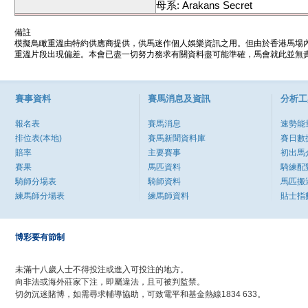
母系: Arakans Secret
備註
模擬鳥瞰重溫由特約供應商提供，供馬迷作個人娛樂資訊之用。但由於香港馬場
重溫片段出現偏差。本會已盡一切努力務求有關資料盡可能準確，馬會就此並無責
賽事資料
賽馬消息及資訊
分析工
報名表
賽馬消息
速勢能
排位表(本地)
賽馬新聞資料庫
賽日數
賠率
主要賽事
初出馬
賽果
馬匹資料
騎練配
騎師分場表
騎師資料
馬匹搬
練馬師分場表
練馬師資料
貼士指
博彩要有節制
未滿十八歲人士不得投注或進入可投注的地方。
向非法或海外莊家下注，即屬違法，且可被判監禁。
切勿沉迷賭博，如需尋求輔導協助，可致電平和基金熱線1834 633。