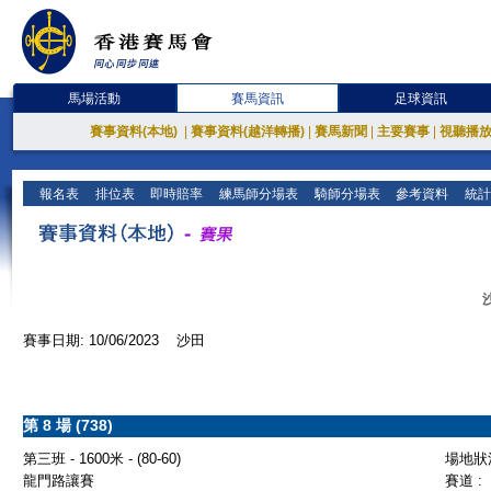
馬場活動
賽馬資訊
足球資訊
賽事資料(本地)
|
賽事資料(越洋轉播)
|
賽馬新聞
|
主要賽事
|
視聽播
報名表
排位表
即時賠率
練馬師分場表
騎師分場表
參考資料
統計
賽事日期: 10/06/2023 沙田
第 8 場 (738)
第三班 - 1600米 - (80-60)
場地狀況
龍門路讓賽
賽道 :