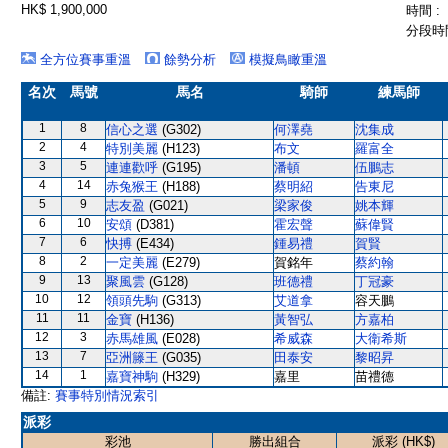
HK$ 1,900,000
時間 :
分段時間
全方位賽事重溫
餘勢分析
模擬鳥瞰重溫
名次
馬號
馬名
騎師
練馬師
1
8
信心之選
(G302)
何澤堯
沈集成
2
4
特別美麗
(H123)
布文
羅富全
3
5
連連歡呼
(G195)
潘頓
伍鵬志
4
14
赤兔猴王
(H188)
蔡明紹
告東尼
5
9
志友盈
(G021)
梁家俊
姚本輝
6
10
安頌
(D381)
霍宏聲
蘇偉賢
7
6
快搏
(E434)
鍾易禮
賀賢
8
2
一定美麗
(E279)
賀銘年
蔡約翰
9
13
聚風雲
(G128)
班德禮
丁冠豪
10
12
領頭先駒
(G313)
艾道拿
容天鵬
11
11
金寶
(H136)
黃智弘
方嘉柏
12
3
赤馬雄風
(E028)
希威森
大衛希斯
13
7
亞洲籐王
(G035)
田泰安
黎昭昇
14
1
嘉寶神駒
(H329)
嘉里
苗禮德
備註:
賽事特別情況索引
派彩
彩池
勝出組合
派彩 (HK$)