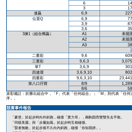
6
14
3
17
6,9
227
連贏
6,9
77
位置Q
3,9
87
3,6
35
A1
未能
3揀1（組合獨贏）
A2
未能
A3
38
9,6
609
二重彩
9,6,3
3,075
三重彩
3,6,9
301
單T
3,6,9,10
802
四連環
9,6,3,10
23,441
四重彩
8/9
1,289
第八口孖寶
8/6
58
派彩備註：於勝出組合中，「F」代表「任何組合」；「M」則代表「任何
序」。
競賽事件報告
「豪堡」於起步時向外斜跑，碰撞「實力哥」，兩駒因而雙雙失去平衡。
「同樣美麗」與「步履如風」於起步時互相碰撞。
「賢者無敵」於起步後不久向內斜跑，碰撞「你知我拼」。