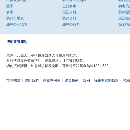
排位表(本地)
賽馬新聞資料庫
賽日數
賠率
主要賽事
初出馬
賽果
馬匹資料
騎練配
騎師分場表
騎師資料
馬匹搬
練馬師分場表
練馬師資料
貼士指
博彩要有節制
未滿十八歲人士不得投注或進入可投注的地方。
向非法或海外莊家下注，即屬違法，且可被判監禁。
切勿沉迷賭博，如需尋求輔導協助，可致電平和基金熱線1834 633。
常見問題
|
聯絡我們
|
傳媒專用區
|
網頁指南
|
規例
|
提倡有節制博彩
|
私隱