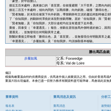
「豪堡」於中段搶口。
接近五百米處時，跑來搶口的「喜至寶」在收慢避開「大千世界」之際向內斜
接近二百五十米處時，傾向內閃的「以戰得勝」向內斜跑，碰撞「勝得出色」
「賢者無敵」於末段在催策下向外斜跑，導致騎師布文須於趨近終點時修正坐
了「你知我拼」的騎師何澤堯於末段對坐騎用鞭。居於「你知我拼」與「賢者
「賢者無敵」及「你知我拼」大部分途程均在沒有遮擋下走外疊。
賽後，田泰安（「幸運遇見」）報告，坐騎在居領放馬外側時過於搶口，因而
運遇見」，並無發現任何明顯異常之處。
獸醫於賽後立即檢查「勝得出色」及「喜至寶」，並無發現任何明顯異常之處
「幸運遇見」、「步履如風」及「你知我拼」均須抽取樣本檢驗。
勝出馬匹血統
父系: Foxwedge
步履如風
母系: Val de Loire
備註
模擬鳥瞰重溫由特約供應商提供，供馬迷作個人娛樂資訊之用。但由於香港馬場
重溫片段出現偏差。本會已盡一切努力務求有關資料盡可能準確，馬會就此並無責
賽事資料
賽馬消息及資訊
分析工
報名表
賽馬消息
速勢能