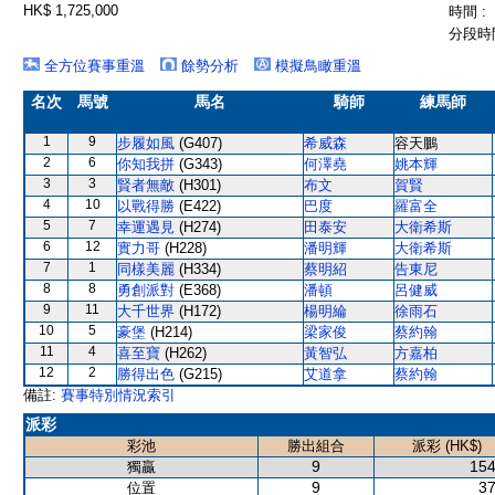
HK$ 1,725,000
時間 :
分段時間
全方位賽事重溫
餘勢分析
模擬鳥瞰重溫
名次
馬號
馬名
騎師
練馬師
1
9
步履如風
(G407)
希威森
容天鵬
2
6
你知我拼
(G343)
何澤堯
姚本輝
3
3
賢者無敵
(H301)
布文
賀賢
4
10
以戰得勝
(E422)
巴度
羅富全
5
7
幸運遇見
(H274)
田泰安
大衛希斯
6
12
實力哥
(H228)
潘明輝
大衛希斯
7
1
同樣美麗
(H334)
蔡明紹
告東尼
8
8
勇創派對
(E368)
潘頓
呂健威
9
11
大千世界
(H172)
楊明綸
徐雨石
10
5
豪堡
(H214)
梁家俊
蔡約翰
11
4
喜至寶
(H262)
黃智弘
方嘉柏
12
2
勝得出色
(G215)
艾道拿
蔡約翰
備註:
賽事特別情況索引
派彩
彩池
勝出組合
派彩 (HK$)
9
154
獨贏
9
37
位置