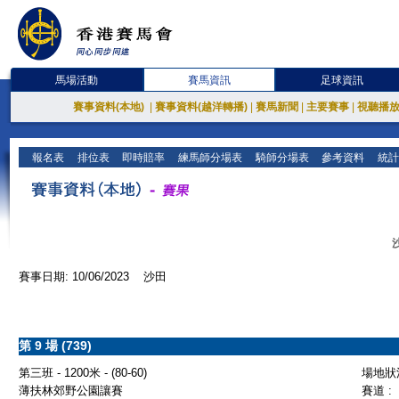
馬場活動
賽馬資訊
足球資訊
賽事資料(本地)
|
賽事資料(越洋轉播)
|
賽馬新聞
|
主要賽事
|
視聽播
報名表
排位表
即時賠率
練馬師分場表
騎師分場表
參考資料
統計
賽事日期: 10/06/2023 沙田
第 9 場 (739)
第三班 - 1200米 - (80-60)
場地狀況
薄扶林郊野公園讓賽
賽道 :