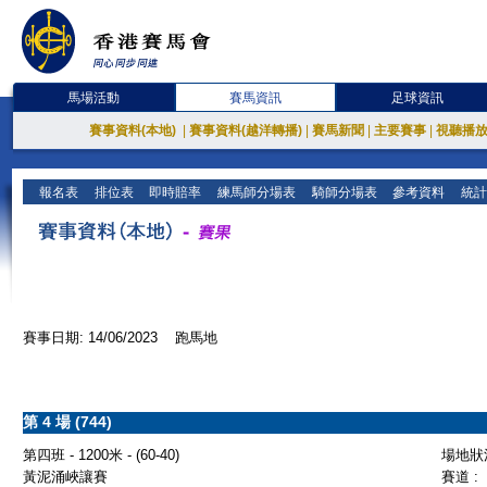
馬場活動
賽馬資訊
足球資訊
賽事資料(本地)
|
賽事資料(越洋轉播)
|
賽馬新聞
|
主要賽事
|
視聽播
報名表
排位表
即時賠率
練馬師分場表
騎師分場表
參考資料
統計
賽事日期: 14/06/2023 跑馬地
第 4 場 (744)
第四班 - 1200米 - (60-40)
場地狀況
黃泥涌峽讓賽
賽道 :