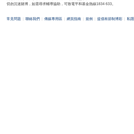
切勿沉迷賭博，如需尋求輔導協助，可致電平和基金熱線1834 633。
常見問題
|
聯絡我們
|
傳媒專用區
|
網頁指南
|
規例
|
提倡有節制博彩
|
私隱