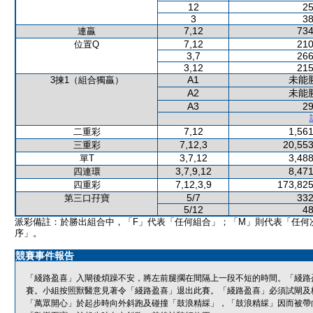
12
25
3
38
7,12
734
連贏
7,12
210
位置Q
3,7
266
3,12
215
A1
未能
3揀1（組合獨贏）
A2
未能
A3
29
7,12
1,561
二重彩
7,12,3
20,553
三重彩
3,7,12
3,488
單T
3,7,9,12
8,471
四連環
7,12,3,9
173,825
四重彩
5/7
332
第三口孖寶
5/12
48
派彩備註：於勝出組合中，「F」代表「任何組合」；「M」則代表「任何
序」。
競賽事件報告
「綫路盈喜」入閘後煩躁不安，將左前腿擱在間隔上一段不短的時間。「綫路
賽。小組按照獸醫意見著令「綫路盈喜」退出此賽。「綫路盈喜」必須試閘及
「萬眾開心」於起步時向外斜跑及碰撞「鼓浪精綵」，「鼓浪精綵」因而被帶