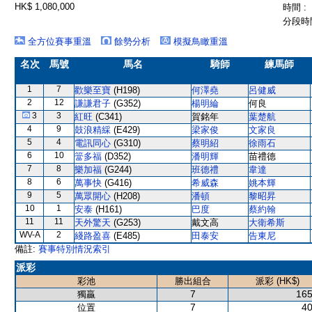
HK$ 1,080,000
時間 :
分段時間
全方位賽事重溫
餘勢分析
模擬鳥瞰重溫
名次
馬號
馬名
騎師
練馬師
1
7
歡樂至寶
(H198)
何澤堯
呂健威
2
12
謙謙君子
(G352)
楊明綸
何良
3
3
紅旺
(C341)
賀銘年
葉楚航
4
9
鼓浪精綵
(E429)
梁家俊
文家良
5
4
電訊同心
(G310)
蔡明紹
徐雨石
6
10
簹多福
(D352)
潘明輝
苗禮德
7
8
樂加福
(G244)
班德禮
韋達
8
6
萬事快
(G416)
希威森
姚本輝
9
5
萬眾開心
(H208)
潘頓
黎昭昇
10
1
安泰
(H161)
巴度
蔡約翰
11
11
天外驚天
(G253)
戴文高
大衛希斯
WV-A
2
綫路盈喜
(E485)
田泰安
告東尼
備註:
賽事特別情況索引
派彩
彩池
勝出組合
派彩 (HK$)
7
165
獨贏
7
40
位置