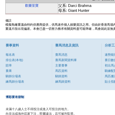
父系: Darci Brahma
歡樂至寶
母系: Giant Hunter
備註
模擬鳥瞰重溫由特約供應商提供，供馬迷作個人娛樂資訊之用。但由於香港馬場
重溫片段出現偏差。本會已盡一切努力務求有關資料盡可能準確，馬會就此並無責
賽事資料
賽馬消息及資訊
分析工
報名表
賽馬消息
速勢能
排位表(本地)
賽馬新聞資料庫
賽日數
賠率
主要賽事
初出馬
賽果
馬匹資料
騎練配
騎師分場表
騎師資料
馬匹搬
練馬師分場表
練馬師資料
貼士指
博彩要有節制
未滿十八歲人士不得投注或進入可投注的地方。
向非法或海外莊家下注，即屬違法，且可被判監禁。