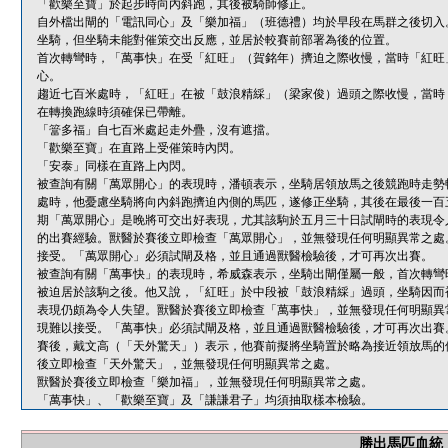
「歡樂至寶」於起步時向內斜跑，其後被騎師修正。
自外檔出閘的「電訊同心」及「樂加福」（班德禮）均於早段在馬群之後切入
坐騎，但坐騎未能對催策交出反應，並居於較賽前部署為後的位置。
首次轉彎時，「萬事快」在受「紅旺」（賀銘年）擠迫之際收慢，當時「紅旺
心。
趨近七百米處時，「紅旺」在被「鼓浪精綵」（梁家俊）過頭之際收慢，當時
在轉換跑線時須確保已帶離。
「簹多福」自七百米處起走外疊，沒有遮擋。
「歡樂至寶」在直路上受催策時內閃。
「安泰」同樣在直路上內閃。
被查詢有關「萬眾開心」的表現時，潘頓表示，坐騎居領放馬之後競跑時走勢
處時，他憂慮坐騎將向內斜跑擠迫內側的馬匹，遂修正坐騎，其後在最後一百
期「萬眾開心」是晚將可交出好表現，尤其該駒於五月三十日試閘時的表現令
的出賽經驗。獸醫於賽後立即檢查「萬眾開心」，並無發現任何明顯異常之處
接受。「萬眾開心」必須試閘及格，並且通過獸醫檢驗後，才可再次出賽。
被查詢有關「萬事快」的表現時，希威森表示，坐騎出閘僅屬一般，首次轉彎
被迫居於該駒之後。他又說，「紅旺」於中段被「鼓浪精綵」過頭，坐騎因而
表現仍頗為令人失望。獸醫於賽後立即檢查「萬事快」，並無發現任何明顯異
現難以接受。「萬事快」必須試閘及格，並且通過獸醫檢驗後，才可再次出賽
賽後，戴文高（「天外驚天」）表示，他賽前擬將坐騎置於略為接近領放馬的
後立即檢查「天外驚天」，並無發現任何明顯異常之處。
獸醫於賽後立即檢查「樂加福」，並無發現任何明顯異常之處。
「萬事快」、「歡樂至寶」及「謙謙君子」均須抽取樣本檢驗。
勝出馬匹血統