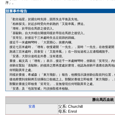
序」。
競賽事件報告
「歡欣福星」於躍出時失蹄，因而失去平衡及失地。
「柏林探戈」於起步時受向外斜跑的「又龍串鳳」擠迫。
「增有」於早段在馬群之後切入。
「喜駿駒」自大外檔出閘後同樣於早段在馬群之後切入。
「笑哥兒」於接近千三米處時失去左前蹄的蹄鐵。
接近千一米處轉彎時，「大眾開心」挨擦內欄。
接近七百米處時，「增有」收慢避開「一先生」，當時「一先生」在收慢避開
跑過三百米處時，田泰安（「又龍串鳳」）在一段短途程上左邊韁繩脫手。
「安遇」大部分途程走外疊，沒有遮擋。
賽後，戴文高（「增有」）表示，接近千一米處轉彎時，坐騎在「笑哥兒」內
坐騎在緊貼「喜駿駒」的後蹄之際再度處於窘境，他認為坐騎不適應在跑馬地
何明顯異常之處。
同樣於賽後，希威森（「東方飛影」）報告，他獲指示讓坐騎佔取前列位置，
後他察覺到坐騎將舌頭擱在口銜鐵之上。獸醫於賽後立即檢查「東方飛影」，
獸醫於賽後立即檢查「笑哥兒」，並無發現任何明顯異常之處。
「安遇」及「包裝智威」均須抽取樣本檢驗。
勝出馬匹血統
父系: Churchill
安遇
母系: Enrol