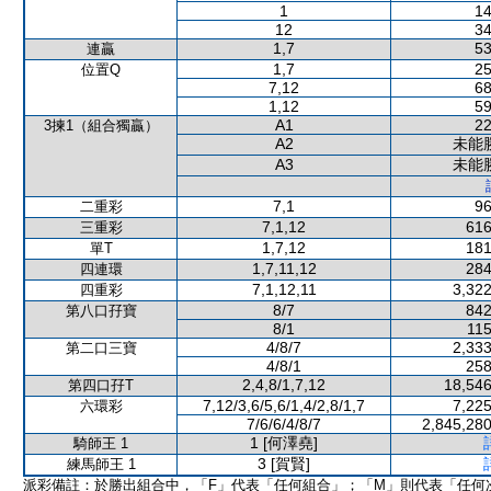
1
14
12
34
1,7
53
連贏
1,7
25
位置Q
7,12
68
1,12
59
A1
22
3揀1（組合獨贏）
A2
未能
A3
未能
7,1
96
二重彩
7,1,12
616
三重彩
1,7,12
181
單T
1,7,11,12
284
四連環
7,1,12,11
3,322
四重彩
8/7
842
第八口孖寶
8/1
115
4/8/7
2,333
第二口三寶
4/8/1
258
2,4,8/1,7,12
18,546
第四口孖T
7,12/3,6/5,6/1,4/2,8/1,7
7,225
六環彩
7/6/6/4/8/7
2,845,280
1 [何澤堯]
騎師王 1
3 [賀賢]
練馬師王 1
派彩備註：於勝出組合中，「F」代表「任何組合」；「M」則代表「任何