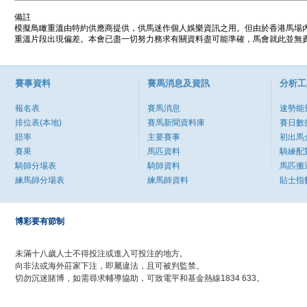
備註
模擬鳥瞰重溫由特約供應商提供，供馬迷作個人娛樂資訊之用。但由於香港馬場
重溫片段出現偏差。本會已盡一切努力務求有關資料盡可能準確，馬會就此並無責
賽事資料
賽馬消息及資訊
分析工
報名表
賽馬消息
速勢能
排位表(本地)
賽馬新聞資料庫
賽日數
賠率
主要賽事
初出馬
賽果
馬匹資料
騎練配
騎師分場表
騎師資料
馬匹搬
練馬師分場表
練馬師資料
貼士指
博彩要有節制
未滿十八歲人士不得投注或進入可投注的地方。
向非法或海外莊家下注，即屬違法，且可被判監禁。
切勿沉迷賭博，如需尋求輔導協助，可致電平和基金熱線1834 633。