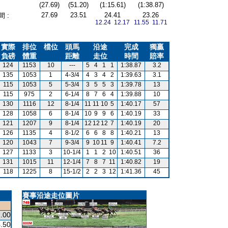
(27.69)
(51.20)
(1:15.61)
(1:38.87)
27.69
23.51
24.41
23.26
 :
12.24 12.17
11.55 11.71
實際
排位
檔位
頭馬
沿途
完成
獨贏
負磅
體重
距離
走位
時間
賠率
124
1153
10
---
5
4
1
1
1:38.87
3.2
135
1053
1
4-3/4
4
3
4
2
1:39.63
3.1
115
1053
5
5-3/4
3
5
5
3
1:39.78
13
115
975
2
6-1/4
8
7
6
4
1:39.88
10
130
1116
12
8-1/4
11
11
10
5
1:40.17
57
128
1058
6
8-1/4
10
9
9
6
1:40.19
33
121
1207
9
8-1/4
12
12
12
7
1:40.19
20
126
1135
4
8-1/2
6
6
8
8
1:40.21
13
120
1043
7
9-3/4
9
10
11
9
1:40.41
7.2
127
1133
3
10-1/4
1
1
2
10
1:40.51
36
131
1015
11
12-1/4
7
8
7
11
1:40.82
19
118
1225
8
15-1/2
2
2
3
12
1:41.36
45
賽事沿途走位圖片
.00
.50