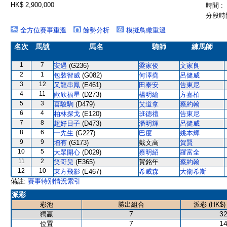
HK$ 2,900,000
時間 :
分段時間
全方位賽事重溫
餘勢分析
模擬鳥瞰重溫
名次
馬號
馬名
騎師
練馬師
1
7
安遇
(G236)
梁家俊
文家良
2
1
包裝智威
(G082)
何澤堯
呂健威
3
12
又龍串鳳
(E461)
田泰安
告東尼
4
11
歡欣福星
(D273)
楊明綸
方嘉柏
5
3
喜駿駒
(D479)
艾道拿
蔡約翰
6
4
柏林探戈
(E120)
班德禮
告東尼
7
8
超好日子
(D473)
潘明輝
呂健威
8
6
一先生
(G227)
巴度
姚本輝
9
9
增有
(G173)
戴文高
賀賢
10
5
大眾開心
(D029)
蔡明紹
羅富全
11
2
笑哥兒
(E365)
賀銘年
蔡約翰
12
10
東方飛影
(E467)
希威森
大衛希斯
備註:
賽事特別情況索引
派彩
彩池
勝出組合
派彩 (HK$)
7
32
獨贏
7
14
位置