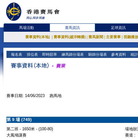
馬場活動
賽馬資訊
足球資訊
賽事資料(本地)
|
賽事資料(越洋轉播)
|
賽馬新聞
|
主要賽事
|
視聽播
報名表
排位表
即時賠率
練馬師分場表
騎師分場表
參考資料
統計
賽事日期: 14/06/2023 跑馬地
第 9 場 (749)
第二班 - 1650米 - (100-80)
場地狀況
大風坳讓賽
賽道 :