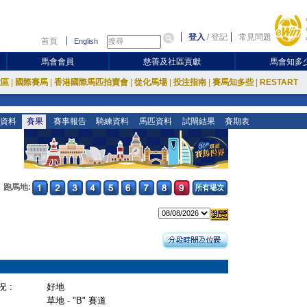
登入
/
登記
常見問題
首頁
English
馬會會員
慈善及社區貢獻
馬會知多
放區
|
國際賽馬
|
香港國際馬匹拍賣會
|
從化馬場
|
投注指南
|
賽馬知多些
|
RESTART
資料
賽果
賽事報告
騎練資料
馬匹資料
試閘結果
賽期表
跑馬地:
 :
好地
草地 - "B" 賽道