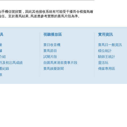
內手機信號頻繁，因此其他接收系統有可能受干擾而令模擬鳥瞰
任。至於賽馬結果, 馬迷應參考實際的賽馬片段為準。
具
視聽播放區
實用資訊
量
賽日收音機
賽馬日一般資訊
據
賽馬節目
檔位統計
介紹
試閘片段
騎師王統計
對及初岀馬成績
自購馬來港前賽事片段
靈活玩
遷紀錄
賽馬娛樂新聞
傳媒專用區
數