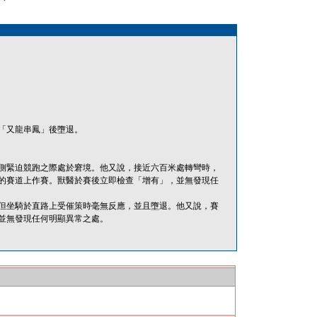
「又龍串鳳」後墮退。
側緊迫競跑之際處於窘境。他又說，接近六百米處轉彎時，
的賽道上作賽。獸醫於賽後立即檢查「增有」，並無發現任
但坐騎於直路上受催策時毫無反應，並且墮退。他又說，賽
並無發現任何明顯異常之處。