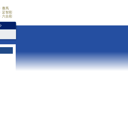
賽馬
足智彩
六合彩
少