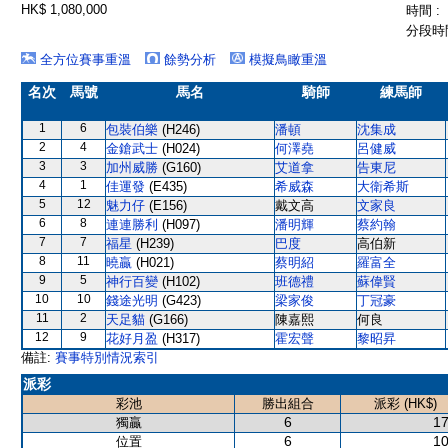
HK$ 1,080,000
時間 :
分段時間
全方位賽事重溫
餘勢分析
模擬鳥瞰重溫
名次
馬號
馬名
騎師
練馬師
1
6
包裝伯樂
(H246)
潘頓
沈集成
2
4
金鎗武士
(H024)
何澤堯
呂健威
3
3
加州威勝
(G160)
艾道拿
告東尼
4
1
佳運發
(E435)
希威森
大衛希斯
5
12
魅力仔
(E156)
戴文高
文家良
6
8
連連勝利
(H097)
潘明輝
蔡約翰
7
7
福星
(H239)
巴度
高伯新
8
11
曉贏
(H021)
蔡明紹
羅富全
9
5
神行百變
(H102)
班德禮
蘇偉賢
10
10
錢途光明
(G423)
梁家俊
丁冠豪
11
2
天足貓
(G166)
陳嘉熙
何良
12
9
花好月盈
(H317)
霍宏聲
黎昭昇
備註:
賽事特別情況索引
派彩
彩池
勝出組合
派彩 (HK$)
6
17
獨贏
6
10
位置