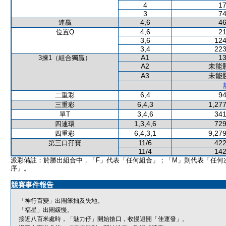
4
17
3
74
4,6
46
連贏
4,6
21
位置Q
3,6
124
3,4
223
A1
13
3揀1（組合獨贏）
A2
未能
A3
未能
6,4
94
二重彩
6,4,3
1,277
三重彩
3,4,6
341
單T
1,3,4,6
729
四連環
6,4,3,1
9,279
四重彩
11/6
422
第三口孖寶
11/4
142
派彩備註：於勝出組合中，「F」代表「任何組合」；「M」則代表「任何
序」。
競賽事件報告
「神行百變」出閘笨拙及失地。
「福星」出閘緩慢。
接近八百米處時，「魅力仔」開始搶口，收慢避開「佳運發」。