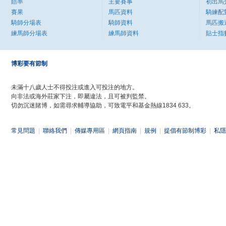
賠率
主要賽事
初出馬
賽果
馬匹資料
騎練配
騎師分場表
騎師資料
馬匹搬
練馬師分場表
練馬師資料
貼士指
博彩要有節制
未滿十八歲人士不得投注或進入可投注的地方。
向非法或海外莊家下注，即屬違法，且可被判監禁。
切勿沉迷賭博，如需尋求輔導協助，可致電平和基金熱線1834 633。
常見問題
|
聯絡我們
|
傳媒專用區
|
網頁指南
|
規例
|
提倡有節制博彩
|
私隱