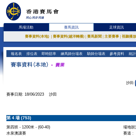
馬場活動
賽馬資訊
足球資訊
賽事資料(本地)
|
賽事資料(越洋轉播)
|
賽馬新聞
|
主要賽事
|
視聽播
報名表
排位表
即時賠率
練馬師分場表
騎師分場表
參考資料
統計
沙田:
賽事日期: 18/06/2023 沙田
第 4 場 (753)
第四班 - 1200米 - (60-40)
場地狀況
水泉澳讓賽
賽道 :