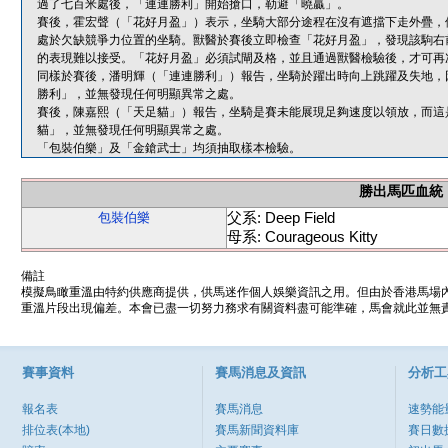
過了七百米處後，「連連勝利」開始搶口，勒避「曉贏」。
賽後，霍宏聲（「花好月盈」）表示，坐騎大部分途程在沒有遮擋下走外疊，
處於欠缺競爭力位置的坐騎。獸醫於賽後立即檢查「花好月盈」，發現該駒右
的表現難以接受。「花好月盈」必須試閘及格，並且通過獸醫檢驗後，才可再
同樣於賽後，潘明輝（「連連勝利」）報告，坐騎於躍出時向上跳躍及失地，
勝利」，並無發現任何明顯異常之處。
賽後，陳嘉熙（「天足貓」）報告，坐騎是賽未能展現足夠速度以領放，而這
貓」，並無發現任何明顯異常之處。
「包裝伯樂」及「金鎗武士」均須抽取樣本檢驗。
勝出馬匹血統
父系: Deep Field
包裝伯樂
母系: Courageous Kitty
備註
模擬鳥瞰重溫由特約供應商提供，供馬迷作個人娛樂資訊之用。但由於香港馬場
重溫片段出現偏差。本會已盡一切努力務求有關資料盡可能準確，馬會就此並無責
賽事資料
賽馬消息及資訊
分析工
報名表
賽馬消息
速勢能
排位表(本地)
賽馬新聞資料庫
賽日數