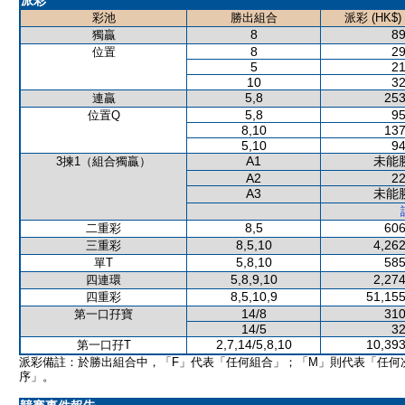
派彩
彩池
勝出組合
派彩 (HK$)
8
89
獨贏
8
29
位置
5
21
10
32
5,8
253
連贏
5,8
95
位置Q
8,10
137
5,10
94
A1
未能
3揀1（組合獨贏）
A2
22
A3
未能
8,5
606
二重彩
8,5,10
4,262
三重彩
5,8,10
585
單T
5,8,9,10
2,274
四連環
8,5,10,9
51,155
四重彩
14/8
310
第一口孖寶
14/5
32
2,7,14/5,8,10
10,393
第一口孖T
派彩備註：於勝出組合中，「F」代表「任何組合」；「M」則代表「任何
序」。