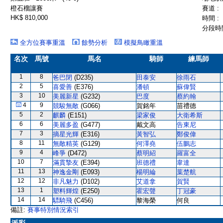
橙石榴讓賽
賽道 :
HK$ 810,000
時間 :
分段時間
全方位賽事重溫
餘勢分析
模擬鳥瞰重溫
名次
馬號
馬名
騎師
練馬師
1
8
爸巴閉
(D235)
田泰安
徐雨石
2
5
喜愛善
(E376)
潘頓
蘇偉賢
3
10
美麗新星
(G232)
巴度
蔡約翰
4
9
競駿無敵
(G066)
賀銘年
苗禮德
5
2
麒麟
(E151)
梁家俊
大衛希斯
6
6
美麗多盈
(G477)
戴文高
告東尼
7
3
摘星光輝
(E316)
黃智弘
鄭俊偉
8
11
無敵精英
(G129)
何澤堯
伍鵬志
9
4
峰爭
(D472)
蔡明紹
羅富全
10
7
滿貫摯友
(E394)
班德禮
韋達
11
13
神逸金剛
(E093)
楊明綸
葉楚航
12
12
非凡魅力
(D102)
艾道拿
賀賢
13
1
塑料輝煌
(E250)
霍宏聲
丁冠豪
14
14
驃騎飛
(C456)
黎海榮
何良
備註:
賽事特別情況索引