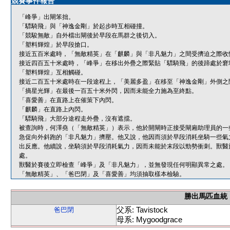
競賽事件報告
「峰爭」出閘笨拙。
「驃騎飛」與「神逸金剛」於起步時互相碰撞。
「競駿無敵」自外檔出閘後於早段在馬群之後切入。
「塑料輝煌」於早段搶口。
接近五百米處時，「無敵精英」在「麒麟」與「非凡魅力」之間受擠迫之際收
接近四百五十米處時，「峰爭」在移出外疊之際緊貼「驃騎飛」的後蹄處於窘
「塑料輝煌」互相觸碰。
接近二百五十米處時在一段途程上，「美麗多盈」在移至「神逸金剛」外側之
「摘星光輝」在最後一百五十米外閃，因而未能全力施為至終點。
「喜愛善」在直路上在催策下內閃。
「麒麟」在直路上內閃。
「驃騎飛」大部分途程走外疊，沒有遮擋。
被查詢時，何澤堯（「無敵精英」）表示，他於開閘時正接受閘廂助理員的一
急促向外斜跑的「非凡魅力」擠壓。他又說，他因而須於早段消耗坐騎一些氣
出反應。他續說，坐騎須於早段消耗氣力，因而未能於末段以勁勢衝刺。獸醫
處。
獸醫於賽後立即檢查「峰爭」及「非凡魅力」，並無發現任何明顯異常之處。
「無敵精英」、「爸巴閉」及「喜愛善」均須抽取樣本檢驗。
勝出馬匹血統
父系: Tavistock
爸巴閉
母系: Mygoodgrace