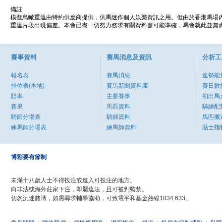
備註
模擬鳥瞰重溫由特約供應商提供，供馬迷作個人娛樂資訊之用。但由於香港馬場
重溫片段出現偏差。本會已盡一切努力務求有關資料盡可能準確，馬會就此並無責
賽事資料
賽馬消息及資訊
分析工
報名表
賽馬消息
速勢能
排位表(本地)
賽馬新聞資料庫
賽日數
賠率
主要賽事
初出馬
賽果
馬匹資料
騎練配
騎師分場表
騎師資料
馬匹搬
練馬師分場表
練馬師資料
貼士指
博彩要有節制
未滿十八歲人士不得投注或進入可投注的地方。
向非法或海外莊家下注，即屬違法，且可被判監禁。
切勿沉迷賭博，如需尋求輔導協助，可致電平和基金熱線1834 633。