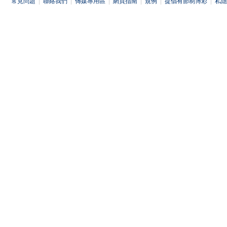
常見問題
|
聯絡我們
|
傳媒專用區
|
網頁指南
|
規例
|
提倡有節制博彩
|
私隱