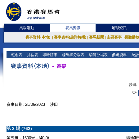
馬場活動
賽馬資訊
足球資訊
賽事資料(本地)
|
賽事資料(越洋轉播)
|
賽馬新聞
|
主要賽事
|
視聽播
報名表
排位表
即時賠率
練馬師分場表
騎師分場表
參考資料
統計
沙田:
S2:
賽事日期: 25/06/2023 沙田
第 2 場 (762)
第五班 - 1600米 - (40-0)
場地狀況