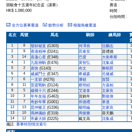
競駿會十五週年紀念盃（讓賽）
賽道 :
HK$ 1,080,000
時間 :
分段時間 :
全方位賽事重溫
餘勢分析
模擬鳥瞰重溫
名次
馬號
馬名
騎師
練馬師
1
8
發財秘笈
(G303)
何澤堯
伍鵬志
2
9
香港精神
(D241)
田泰安
苗禮德
3
14
喜蓮心星
(E348)
巴度
大衛希斯
4
1
九龍神駒
(E476)
黃智弘
沈集成
5
2
喜快
(G143)
布文
黎昭昇
6
4
威威鬥士
(E347)
希威森
呂健威
7
6
一支箭
(H276)
潘頓
賀賢
8
11
雷霆戰駒
(D124)
蔡明紹
方嘉柏
9
5
縱橫十六
(E244)
艾道拿
文家良
10
3
年年友福
(G463)
賀銘年
鄭俊偉
11
7
奇妙年華
(G001)
班德禮
韋達
12
13
昆仲猴王
(G336)
楊明綸
文家良
13
10
瑪神滿紛
(E319)
周俊樂
容天鵬
14
12
帝豪大師
(D225)
戴文高
沈集成
備註:
賽事特別情況索引