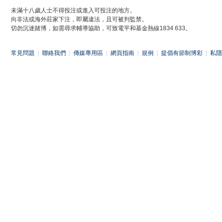
未滿十八歲人士不得投注或進入可投注的地方。
向非法或海外莊家下注，即屬違法，且可被判監禁。
切勿沉迷賭博，如需尋求輔導協助，可致電平和基金熱線1834 633。
常見問題
|
聯絡我們
|
傳媒專用區
|
網頁指南
|
規例
|
提倡有節制博彩
|
私隱