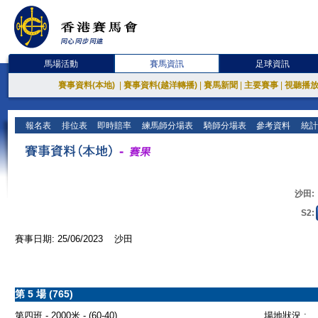
馬場活動
賽馬資訊
足球資訊
賽事資料(本地)
|
賽事資料(越洋轉播)
|
賽馬新聞
|
主要賽事
|
視聽播
報名表
排位表
即時賠率
練馬師分場表
騎師分場表
參考資料
統計
沙田:
S2:
賽事日期: 25/06/2023 沙田
第 5 場 (765)
第四班 - 2000米 - (60-40)
場地狀況 :