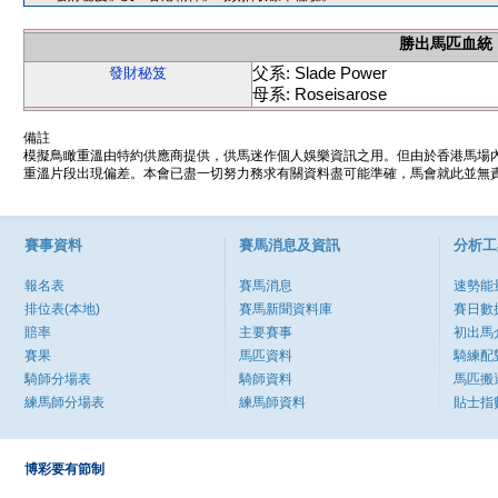
勝出馬匹血統
父系: Slade Power
發財秘笈
母系: Roseisarose
備註
模擬鳥瞰重溫由特約供應商提供，供馬迷作個人娛樂資訊之用。但由於香港馬場
重溫片段出現偏差。本會已盡一切努力務求有關資料盡可能準確，馬會就此並無責
賽事資料
賽馬消息及資訊
分析工
報名表
賽馬消息
速勢能
排位表(本地)
賽馬新聞資料庫
賽日數
賠率
主要賽事
初出馬
賽果
馬匹資料
騎練配
騎師分場表
騎師資料
馬匹搬
練馬師分場表
練馬師資料
貼士指
博彩要有節制