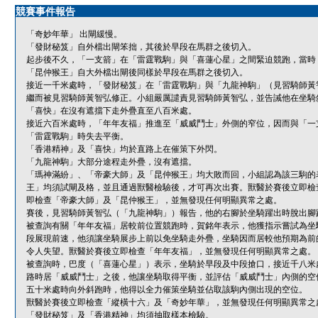
競賽事件報告
「奇妙年華」 出閘緩慢。
「發財秘笈」自外檔出閘笨拙，其後於早段在馬群之後切入。
起步後不久，「一支箭」在「雷霆戰駒」與「喜蓮心星」之間緊迫競跑，當時
「昆仲猴王」自大外檔出閘後同樣於早段在馬群之後切入。
接近一千米處時，「發財秘笈」在「雷霆戰駒」與「九龍神駒」（見習騎師黃
繼而被見習騎師黃智弘修正。小組嚴厲譴責見習騎師黃智弘，並告誡他在坐騎
「喜快」在沒有遮擋下走外疊直至八百米處。
接近六百米處時，「年年友福」推進至「威威鬥士」外側的窄位，因而與「一
「雷霆戰駒」時失去平衡。
「香港精神」及「喜快」均於直路上在催策下外閃。
「九龍神駒」大部分途程走外疊，沒有遮擋。
「瑪神滿紛」、「帝豪大師」及「昆仲猴王」均大敗而回，小組認為該三駒的
王」均須試閘及格，並且通過獸醫檢驗後，才可再次出賽。獸醫於賽後立即檢
即檢查「帝豪大師」及「昆仲猴王」，並無發現任何明顯異常之處。
賽後，見習騎師黃智弘（「九龍神駒」）報告，他的右腳於坐騎躍出時脫出腳
被查詢有關「年年友福」居較前位置競跑時，賀銘年表示，他獲指示嘗試為坐
段展現前速，他須讓坐騎展步上前以免坐騎走外疊，坐騎因而居較他預期為前
令人失望。獸醫於賽後立即檢查「年年友福」，並無發現任何明顯異常之處。
被查詢時，巴度（「喜蓮心星」）表示，坐騎於早段及中段搶口，接近千八米
路時居「威威鬥士」之後，他讓坐騎取得平衡，並評估「威威鬥士」內側的空
五十米處時向外斜跑時，他得以全力催策坐騎並佔取該駒內側出現的空位。
獸醫於賽後立即檢查「縱橫十六」及「奇妙年華」，並無發現任何明顯異常之
「發財秘笈」及「香港精神」均須抽取樣本檢驗。