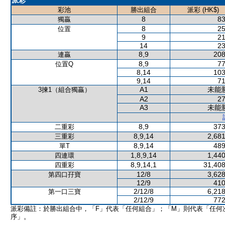
派彩
彩池
勝出組合
派彩 (HK$)
8
83
獨贏
8
25
位置
9
21
14
23
8,9
208
連贏
8,9
77
位置Q
8,14
103
9,14
71
A1
未能
3揀1（組合獨贏）
A2
27
A3
未能
8,9
373
二重彩
8,9,14
2,681
三重彩
8,9,14
489
單T
1,8,9,14
1,440
四連環
8,9,14,1
31,408
四重彩
12/8
3,628
第四口孖寶
12/9
410
2/12/8
6,218
第一口三寶
2/12/9
772
派彩備註：於勝出組合中，「F」代表「任何組合」；「M」則代表「任何
序」。