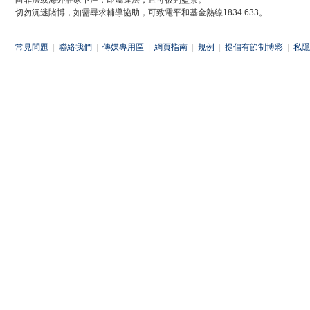
向非法或海外莊家下注，即屬違法，且可被判監禁。
切勿沉迷賭博，如需尋求輔導協助，可致電平和基金熱線1834 633。
常見問題
|
聯絡我們
|
傳媒專用區
|
網頁指南
|
規例
|
提倡有節制博彩
|
私隱