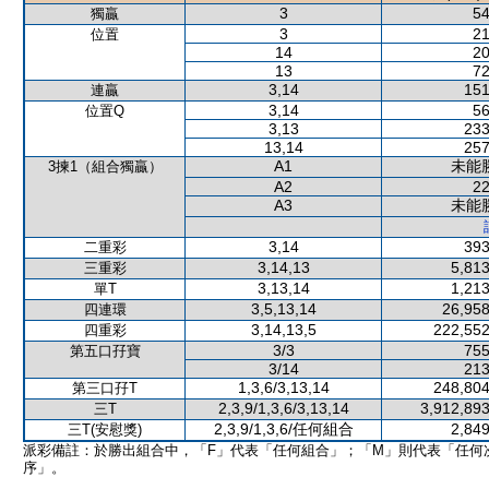
3
54
獨贏
3
21
位置
14
20
13
72
3,14
151
連贏
3,14
56
位置Q
3,13
233
13,14
257
A1
未能
3揀1（組合獨贏）
A2
22
A3
未能
3,14
393
二重彩
3,14,13
5,813
三重彩
3,13,14
1,213
單T
3,5,13,14
26,958
四連環
3,14,13,5
222,552
四重彩
3/3
755
第五口孖寶
3/14
213
1,3,6/3,13,14
248,804
第三口孖T
2,3,9/1,3,6/3,13,14
3,912,893
三T
2,3,9/1,3,6/任何組合
2,849
三T(安慰獎)
派彩備註：於勝出組合中，「F」代表「任何組合」；「M」則代表「任何
序」。