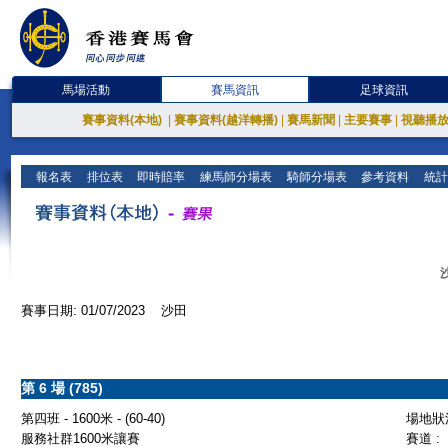
馬場活動
賽馬資訊
足球資訊
賽事資料(本地)
|
賽事資料(越洋轉播)
|
賽馬新聞
|
主要賽事
|
視聽播
報名表
排位表
即時賠率
練馬師分場表
騎師分場表
參考資料
統計
賽事日期: 01/07/2023 沙田
第 6 場 (785)
第四班 - 1600米 - (60-40)
場地狀況
服務社群1600米讓賽
賽道 :