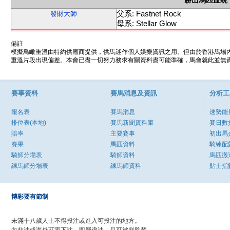
勝出馬匹血統
父系: Fastnet Rock
發財大師
母系: Stellar Glow
備註
模擬鳥瞰重溫由特約供應商提供，供馬迷作個人娛樂資訊之用。但由於香港馬場
重溫片段出現偏差。本會已盡一切努力務求有關資料盡可能準確，馬會就此並無責
賽事資料
賽馬消息及資訊
分析工
報名表
賽馬消息
速勢能
排位表(本地)
賽馬新聞資料庫
賽日數
賠率
主要賽事
初出馬
賽果
馬匹資料
騎練配
騎師分場表
騎師資料
馬匹搬
練馬師分場表
練馬師資料
貼士指
博彩要有節制
未滿十八歲人士不得投注或進入可投注的地方。