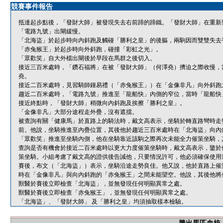
競賽事件報告
抵達起步點後，「發財大師」被發現失去右前蹄的蹄鐵。「發財大師」在重新
「電路九號」出閘緩慢。
「北海盜」於起步時向內斜跑及觸碰「勝利之皇」的後軀，兩駒因而雙雙失去
「赤兔猴王」於起步時向外斜跑，碰撞「彩虹之光」。
「眾歡笑」自大外檔出閘後於早段在馬群之後切入。
接近三百米處時，「鑽石福將」在被「發財大師」（何澤堯）擠迫之際收慢，
堯。
接近二百米處時，見習騎師鍾易禮（「赤兔猴王」）在「金像非凡」向外斜跑
趨近二百米處時，「電路九號」推進至「龍船快」內側的窄位，當時「龍船快
接近終點時，「發財大師」稍微向內斜跑及挨擦「勝利之皇」。
「金像非凡」大部分途程走外疊，沒有遮擋。
被查詢有關「健康馬」於直路上的騎法時，戴文高表示，坐騎於轉直路彎時走
前。他說，坐騎推進至內疊位置，其後他於趨近三百米處時在「北海盜」向內
「眾歡笑」推進至坐騎內側，他在坐騎靠近該駒之際再次未能全力催策坐騎，
查詢是否有機會於接近二百米處時以更大力度催策坐騎時，戴文高表示，鑒於
策坐騎。小組考慮了戴文高的證供後告誡他，只要情況許可，他必須確保使用
賽後，布文（「北海盜」）表示，坐騎沿途走勢良佳。他又說，他於直路上催
時在「金像非凡」與向內斜跑的「赤兔猴王」之間未能望空。他說，其後他將
獸醫於賽後立即檢查「北海盜」，並無發現任何明顯異常之處。
獸醫於賽後立即檢查「赤兔猴王」，並無發現任何明顯異常之處。
「北海盜」、「發財大師」 及「勝利之皇」均須抽取樣本檢驗。