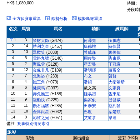
HK$ 1,080,000
時間 :
分段時間
全方位賽事重溫
餘勢分析
模擬鳥瞰重溫
名次
馬號
馬名
騎師
練馬師
1
3
發財大師
(G474)
何澤堯
伍鵬志
2
14
勝利之皇
(E457)
班德禮
蘇偉賢
3
13
眾歡笑
(D038)
希威森
鄭俊偉
4
5
電路九號
(G140)
周俊樂
告東尼
5
2
聚風雲
(G128)
霍宏聲
丁冠豪
6
12
金像非凡
(E109)
潘明輝
羅富全
7
7
北海盜
(H233)
布文
賀賢
8
4
鐵三角
(H073)
潘頓
大衛希斯
9
6
健康馬
(G037)
戴文高
文家良
10
1
赤兔猴王
(H188)
鍾易禮
告東尼
11
9
龍船快
(G229)
梁家俊
呂健威
12
11
鑽石福將
(H285)
田泰安
蔡約翰
13
10
金津銀星
(H032)
巴度
葉楚航
14
8
彩虹之光
(E051)
艾道拿
韋達
備註:
賽事特別情況索引
派彩
彩池
勝出組合
派彩 (HK$)