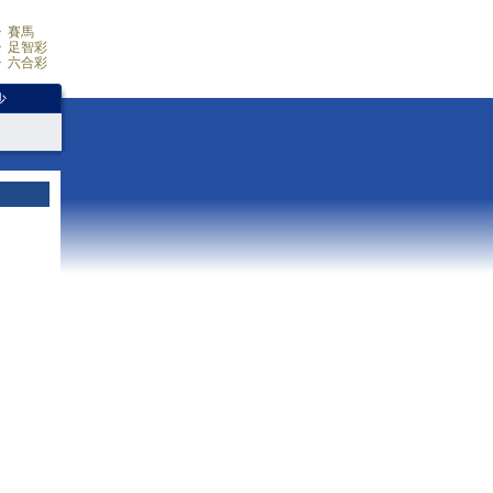
賽馬
足智彩
六合彩
少