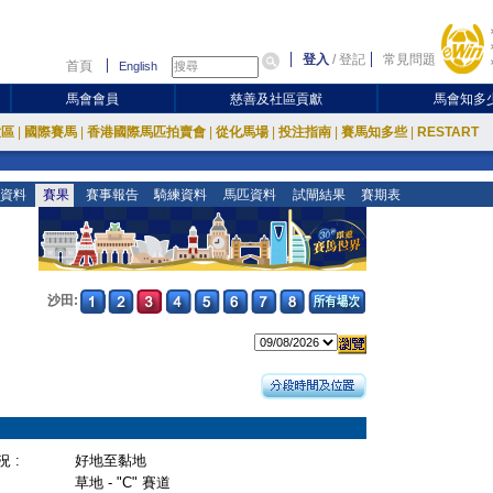
登入
/
登記
常見問題
首頁
English
馬會會員
慈善及社區貢獻
馬會知多
放區
|
國際賽馬
|
香港國際馬匹拍賣會
|
從化馬場
|
投注指南
|
賽馬知多些
|
RESTART
資料
賽果
賽事報告
騎練資料
馬匹資料
試閘結果
賽期表
沙田:
 :
好地至黏地
草地 - "C" 賽道