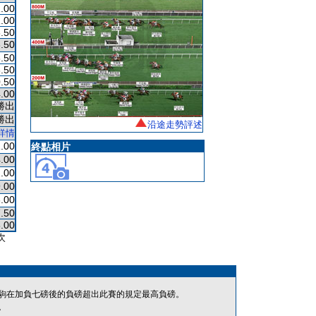
.00
.00
.50
.50
.50
.50
.50
.00
勝出
勝出
沿途走勢評述
詳情
.00
終點相片
.00
.00
.00
.00
.50
.00
次
駒在加負七磅後的負磅超出此賽的規定最高負磅。
。