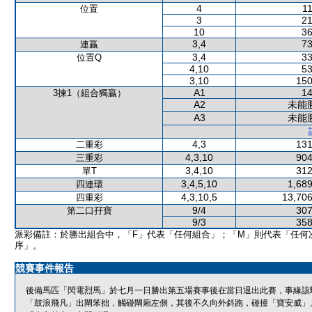
4
11
位置
3
21
10
36
3,4
73
連贏
3,4
33
位置Q
4,10
53
3,10
150
A1
14
3揀1（組合獨贏）
A2
未能
A3
未能
4,3
131
二重彩
4,3,10
904
三重彩
3,4,10
312
單T
3,4,5,10
1,689
四連環
4,3,10,5
13,706
四重彩
9/4
307
第二口孖寶
9/3
358
派彩備註：於勝出組合中，「F」代表「任何組合」；「M」則代表「任何
序」。
競賽事件報告
後備馬匹「閃電烈馬」於七月一日勝出第五場賽事後在當日退出此賽，事緣該
「鼓浪飛凡」出閘笨拙，觸碰閘廂左側，其後不久向外斜跑，碰撞「寶安威」