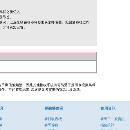
馬群之後切入。
及昂首。
狀況，以及坐騎在收停時發出異常呼吸聲。獸醫於賽後立即
，才可再次出賽。
內手機信號頻繁，因此其他接收系統有可能受干擾而令模擬鳥瞰
任。至於賽馬結果, 馬迷應參考實際的賽馬片段為準。
具
視聽播放區
實用資訊
量
賽日收音機
賽馬日一般資訊
據
賽馬節目
檔位統計