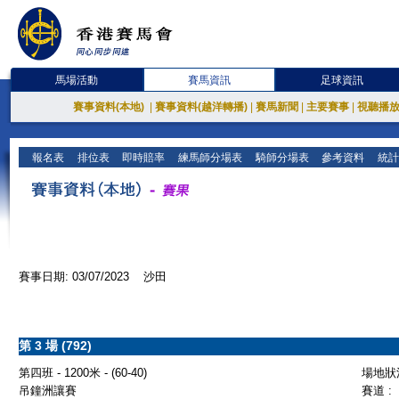
馬場活動
賽馬資訊
足球資訊
賽事資料(本地)
|
賽事資料(越洋轉播)
|
賽馬新聞
|
主要賽事
|
視聽播
報名表
排位表
即時賠率
練馬師分場表
騎師分場表
參考資料
統計
賽事日期: 03/07/2023 沙田
第 3 場 (792)
第四班 - 1200米 - (60-40)
場地狀況
吊鐘洲讓賽
賽道 :