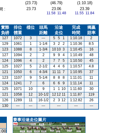
(23.73)
(46.79)
(1:10.18)
23.73
23.06
23.39
 :
11.58 11.48
11.55 11.84
實際
排位
檔位
頭馬
沿途
完成
獨贏
負磅
體重
距離
走位
時間
賠率
127
1072
3
---
5
5
1
1:10.18
2
129
1061
1
1-1/4
3
2
2
1:10.36
8.5
123
1088
8
1-3/4
10
10
3
1:10.45
16
127
1094
2
2
9
9
4
1:10.49
48
124
1096
4
2
7
7
5
1:10.50
45
125
1027
5
2-1/2
4
4
6
1:10.57
4.8
121
1050
6
4-3/4
11
11
7
1:10.95
37
123
1107
9
5-1/4
8
8
8
1:11.01
11
124
1241
7
6
6
6
9
1:11.14
11
125
1071
10
9
1
1
10
1:11.60
30
121
1058
12
10-1/2
12
12
11
1:11.87
119
126
1289
11
16-1/2
2
3
12
1:12.82
26
130
---
---
---
---
---
---
賽事沿途走位圖片
.00