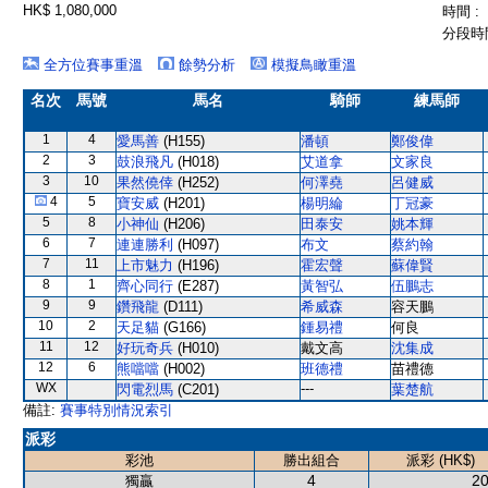
HK$ 1,080,000
時間 :
分段時間
全方位賽事重溫
餘勢分析
模擬鳥瞰重溫
名次
馬號
馬名
騎師
練馬師
1
4
愛馬善
(H155)
潘頓
鄭俊偉
2
3
鼓浪飛凡
(H018)
艾道拿
文家良
3
10
果然僥倖
(H252)
何澤堯
呂健威
4
5
寶安威
(H201)
楊明綸
丁冠豪
5
8
小神仙
(H206)
田泰安
姚本輝
6
7
連連勝利
(H097)
布文
蔡約翰
7
11
上市魅力
(H196)
霍宏聲
蘇偉賢
8
1
齊心同行
(E287)
黃智弘
伍鵬志
9
9
鑽飛龍
(D111)
希威森
容天鵬
10
2
天足貓
(G166)
鍾易禮
何良
11
12
好玩奇兵
(H010)
戴文高
沈集成
12
6
熊噹噹
(H002)
班德禮
苗禮德
WX
---
閃電烈馬
(C201)
葉楚航
備註:
賽事特別情況索引
派彩
彩池
勝出組合
派彩 (HK$)
4
20
獨贏