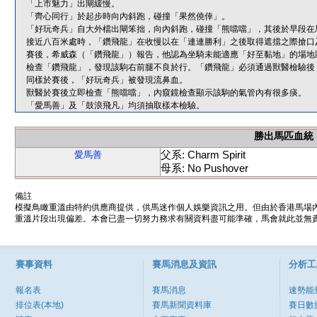
「上市魅力」出閘緩慢。
「齊心同行」於起步時向內斜跑，碰撞「果然僥倖」。
「好玩奇兵」自大外檔出閘笨拙，向內斜跑，碰撞「熊噹噹」，其後於早段在
接近八百米處時，「鑽飛龍」在收慢以在「連連勝利」之後取得遮擋之際搶口
賽後，希威森（「鑽飛龍」）報告，他認為坐騎未能適應「好至黏地」的場地
檢查「鑽飛龍」，發現該駒右前腿不良於行。「鑽飛龍」必須通過獸醫檢驗後
同樣於賽後，「好玩奇兵」被發現流鼻血。
獸醫於賽後立即檢查「熊噹噹」，內窺鏡檢查顯示該駒的氣管內有很多痰。
「愛馬善」及「鼓浪飛凡」均須抽取樣本檢驗。
勝出馬匹血統
父系: Charm Spirit
愛馬善
母系: No Pushover
備註
模擬鳥瞰重溫由特約供應商提供，供馬迷作個人娛樂資訊之用。但由於香港馬場
重溫片段出現偏差。本會已盡一切努力務求有關資料盡可能準確，馬會就此並無責
賽事資料
賽馬消息及資訊
分析工
報名表
賽馬消息
速勢能
排位表(本地)
賽馬新聞資料庫
賽日數