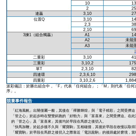
10
13
2
25
3,10
27
連贏
3,10
14
位置Q
2,3
38
2,10
69
A1
14
3揀1（組合獨贏）
A2
未能
A3
未能
3,10
41
二重彩
3,10,2
175
三重彩
2,3,10
82
單T
2,3,6,10
298
四連環
3,10,2,6
1,884
四重彩
派彩備註：於勝出組合中，「F」代表「任何組合」；「M」則代表「任何
序」。
競賽事件報告
「紅海風帆」出閘僅屬一般，其後在「禪勝輝煌」與「電子精彩」之間受擠迫
「管之心」於起步時在雙雙斜跑的「好勁力」與「富喜來」之間受擠迫。在此
的「管之心」及「富喜來」其後均於早段在馬群之後切入。
「快馬加鞭」於起步後不久與「耀寶駒」互相碰撞，其後於早段在收慢以取得
「耀寶駒」於早段在馬群之後切入之際靠近「電訊龍駒」的後蹄處於窘境，當