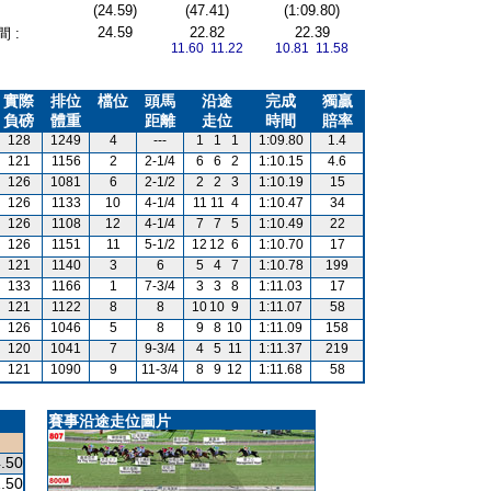
(24.59)
(47.41)
(1:09.80)
24.59
22.82
22.39
 :
11.60 11.22
10.81 11.58
實際
排位
檔位
頭馬
沿途
完成
獨贏
負磅
體重
距離
走位
時間
賠率
128
1249
4
---
1
1
1
1:09.80
1.4
121
1156
2
2-1/4
6
6
2
1:10.15
4.6
126
1081
6
2-1/2
2
2
3
1:10.19
15
126
1133
10
4-1/4
11
11
4
1:10.47
34
126
1108
12
4-1/4
7
7
5
1:10.49
22
126
1151
11
5-1/2
12
12
6
1:10.70
17
121
1140
3
6
5
4
7
1:10.78
199
133
1166
1
7-3/4
3
3
8
1:11.03
17
121
1122
8
8
10
10
9
1:11.07
58
126
1046
5
8
9
8
10
1:11.09
158
120
1041
7
9-3/4
4
5
11
1:11.37
219
121
1090
9
11-3/4
8
9
12
1:11.68
58
賽事沿途走位圖片
.50
.50