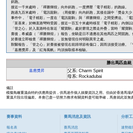
斜跑。
接近一千米處時，「禪勝輝煌」向外斜跑，一度擠壓「電子精彩」的跑線。
跑過九百米處時，「電訊龍駒」（周俊樂）向內斜跑，其後在踢中「獎金大少
事件中，「電子精彩」一度在「電訊龍駒」與「禪勝輝煌」之間受擠迫。「電
「富喜來」於轉直路彎時受困，接近一百五十米處時移至「電子精彩」內側以
「管之心」於入直路時在靠近「耀寶駒」處於窘境之際走外疊，當時「耀寶駒
賽後，希威森（「禪勝輝煌」）報告，坐騎是日不適應在其他馬匹之間競跑。
於賽後立即檢查「禪勝輝煌」，並無發現任何明顯異常之處。
獸醫報告，「管之心」於賽後被發現右前蹄球節有傷口，因而須接受治療。「
「嘉應獎昇」及「紅海風帆」均須抽取樣本檢驗。
勝出馬匹血統
父系: Charm Spirit
嘉應獎昇
母系: Rockadubai
備註
模擬鳥瞰重溫由特約供應商提供，供馬迷作個人娛樂資訊之用。但由於香港馬場
重溫片段出現偏差。本會已盡一切努力務求有關資料盡可能準確，馬會就此並無責
賽事資料
賽馬消息及資訊
分析工
報名表
賽馬消息
速勢能