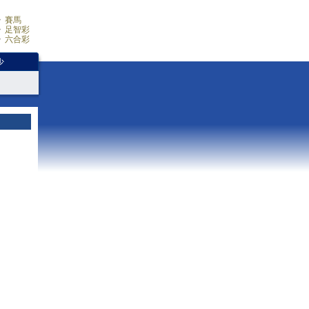
賽馬
足智彩
六合彩
少