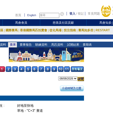
登入
/
登記
常見問題
首頁
English
馬會會員
慈善及社區貢獻
馬會知多
放區
|
國際賽馬
|
香港國際馬匹拍賣會
|
從化馬場
|
投注指南
|
賽馬知多些
|
RESTART
資料
賽果
賽事報告
騎練資料
馬匹資料
試閘結果
賽期表
 :
好地至快地
草地 - "C+3" 賽道