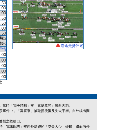
.50
.00
.00
.50
.50
.00
.50
勝出
勝出
沿途走勢評述
詳情
.00
.00
.00
.00
.00
次
，當時「電子精彩」被「嘉應獎昇」帶向內跑。
宗事件中，「富喜來」被碰撞後軀及失去平衡。自外檔出閘
遮擋之際搶口。
時「電訊龍駒」被向外斜跑的「獎金大少」碰撞，繼而向外