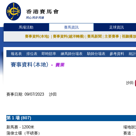
馬場活動
賽馬資訊
足球資訊
賽事資料(本地)
|
賽事資料(越洋轉播)
|
賽馬新聞
|
主要賽事
|
視聽播
報名表
排位表
即時賠率
練馬師分場表
騎師分場表
參考資料
統計
沙田:
賽事日期: 09/07/2023 沙田
第 1 場 (807)
新馬賽 - 1200米
場地狀況
蒲偉士碟（平磅賽）
賽道 :