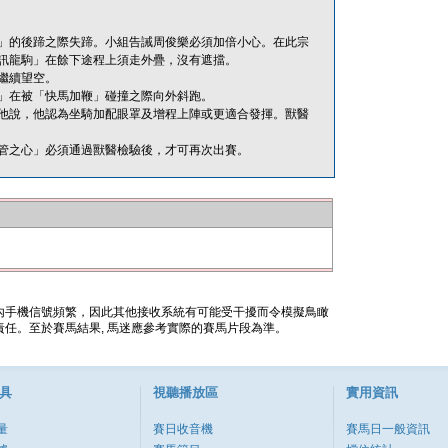
」的後蹄之際失蹄。小組告誡周俊樂必須加倍小心。在此宗
訊龍駒」在餘下途程上須走外疊，沒有遮擋。
繼續望空。
」在被「快馬加鞭」碰撞之際向外斜跑。
他說，他認為坐騎加配眼罩及增程上陣或更適合發揮。獸醫
管之心」必須通過獸醫檢驗後，才可再次出賽。
內手機信號頻繁，因此其他接收系統有可能受干擾而令模擬鳥瞰
任。至於賽馬結果, 馬迷應參考實際的賽馬片段為準。
具
視聽播放區
實用資訊
量
賽日收音機
賽馬日一般資訊