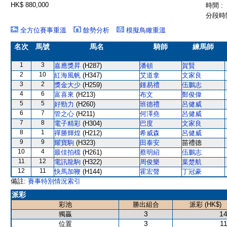
HK$ 880,000
時間 :
分段時間
全方位賽事重溫
餘勢分析
模擬鳥瞰重溫
名次
馬號
馬名
騎師
練馬師
1
3
嘉應獎昇
(H287)
潘頓
賀賢
2
10
紅海風帆
(H347)
艾道拿
文家良
3
2
獎金大少
(H259)
鍾易禮
伍鵬志
4
6
富喜來
(H213)
布文
鄭俊偉
5
5
好勁力
(H260)
班德禮
呂健威
6
7
管之心
(H211)
何澤堯
呂健威
7
8
電子精彩
(H304)
巴度
文家良
8
1
禪勝輝煌
(H212)
希威森
呂健威
9
9
耀寶駒
(H323)
田泰安
苗禮德
10
4
最佳拍檔
(H261)
蔡明紹
伍鵬志
11
12
電訊龍駒
(H322)
周俊樂
葉楚航
12
11
快馬加鞭
(H144)
霍宏聲
丁冠豪
備註:
賽事特別情況索引
派彩
彩池
勝出組合
派彩 (HK$)
3
14
獨贏
3
11
位置