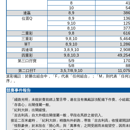
8
41
10
54
8,9
386
連贏
8,9
136
位置Q
9,10
125
8,10
377
9,8
616
二重彩
9,8,10
5,464
三重彩
8,9,10
1,286
單T
3,8,9,10
2,908
四連環
9,8,10,3
49,254
四重彩
5/9
170
第三口孖寶
5/8
88
3,5,7/8,9,10
11,075
第二口孖T
派彩備註：於勝出組合中，「F」代表「任何組合」；「M」則代表「任何
序」。
競賽事件報告
「綫路光明」未能於賽前綁上繫舌帶，遂在沒有佩戴該項配備下作賽。小組裁
「存喜心」出閘僅屬一般。
「紀利大師」出閘緩慢。
「吉吉利高」自大外檔出閘僅屬一般，早段在馬群之後切入。
接近二百米處時，「紀利大師」稍微向外斜跑，導致「吉吉利高」收慢避開該
「怪獸豪俠」於末段在「開心馬」與「萬事有」之間受困而未能望空，因而未