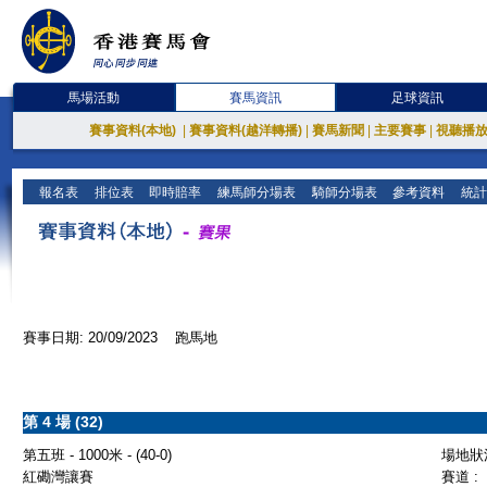
馬場活動
賽馬資訊
足球資訊
賽事資料(本地)
|
賽事資料(越洋轉播)
|
賽馬新聞
|
主要賽事
|
視聽播
報名表
排位表
即時賠率
練馬師分場表
騎師分場表
參考資料
統計
賽事日期: 20/09/2023 跑馬地
第 4 場 (32)
第五班 - 1000米 - (40-0)
場地狀況
紅磡灣讓賽
賽道 :