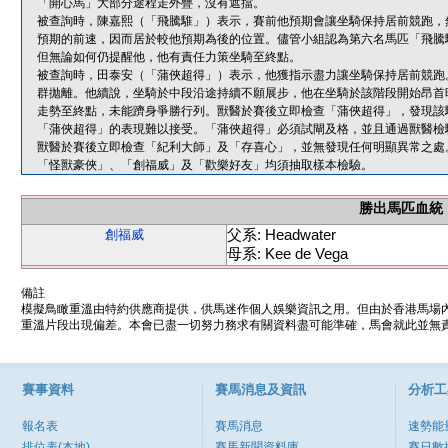
「開心馬」大部分途程走外疊，沒有遮擋。
被查詢時，陳嘉熙（「飛騰騅」）表示，賽前他預期會讓坐騎保持居前競跑，
預期的前速，因而居於較他預期為後的位置。儘管小組認為第六名馬匹「飛騰
但無論如何仍提醒他，他有責任力策坐騎至終點。
被查詢時，田泰安（「蒲俠超得」）表示，他獲指示盡力讓坐騎保持居前競跑
群拋離。他續說，坐騎於中段沿途持續不願展步，他在坐騎於該階段開始昂首
走勢至終點，未能躋身爭勝行列。獸醫於賽後立即檢查「蒲俠超得」，發現該
「蒲俠超得」的表現難以接受。「蒲俠超得」必須試閘及格，並且通過獸醫檢
獸醫於賽後立即檢查「紀利大師」及「存喜心」，並無發現任何明顯異常之處
「怪獸豪俠」、「創福威」及「歡樂好友」均須抽取樣本檢驗。
勝出馬匹血統
父系: Headwater
創福威
母系: Kee de Vega
備註
模擬鳥瞰重溫由特約供應商提供，供馬迷作個人娛樂資訊之用。但由於香港馬場
重溫片段出現偏差。本會已盡一切努力務求有關資料盡可能準確，馬會就此並無責
賽事資料
賽馬消息及資訊
分析工
報名表
賽馬消息
速勢能
排位表(本地)
賽馬新聞資料庫
賽日數