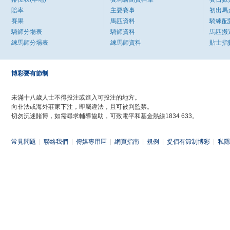
賠率
主要賽事
初出馬
賽果
馬匹資料
騎練配
騎師分場表
騎師資料
馬匹搬
練馬師分場表
練馬師資料
貼士指
博彩要有節制
未滿十八歲人士不得投注或進入可投注的地方。
向非法或海外莊家下注，即屬違法，且可被判監禁。
切勿沉迷賭博，如需尋求輔導協助，可致電平和基金熱線1834 633。
常見問題
|
聯絡我們
|
傳媒專用區
|
網頁指南
|
規例
|
提倡有節制博彩
|
私隱