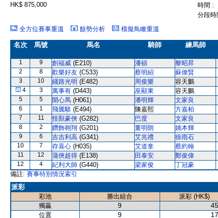
HK$ 875,000
時間 :
分段時間
全方位賽事重溫
餘勢分析
模擬鳥瞰重溫
名次
馬號
馬名
騎師
練馬師
1
9
創福威
(E210)
潘頓
黎昭昇
2
8
歡樂好友
(C533)
蔡明紹
蘇偉賢
3
10
綫路光明
(E482)
周俊樂
容天鵬
4
3
萬事有
(D443)
巫顯東
容天鵬
5
5
開心馬
(H061)
潘明輝
文家良
6
1
飛騰騅
(E494)
陳嘉熙
方嘉柏
7
11
怪獸豪俠
(G282)
巴度
文家良
8
2
鑽飾翱翔
(G201)
董明朗
姚本輝
9
6
吉吉利高
(G341)
艾兆禮
徐雨石
10
7
存喜心
(H035)
艾道拿
蔡約翰
11
12
蒲俠超得
(E138)
田泰安
鄭俊偉
12
4
紀利大師
(G440)
梁家俊
丁冠豪
備註:
賽事特別情況索引
派彩
彩池
勝出組合
派彩 (HK$)
9
45
獨贏
9
17
位置