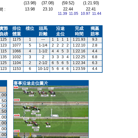
(13.98)
(37.08)
(59.52)
(1:21.93)
13.98
23.10
22.44
22.41
 :
11.39 11.05
10.97 11.44
實際
排位
檔位
頭馬
沿途
完成
獨贏
負磅
體重
距離
走位
時間
賠率
125
1175
1
---
1
1
1
1
1:21.93
9.3
123
1077
5
1-1/4
2
2
2
2
1:22.10
2.8
115
1066
4
1-1/2
4
4
5
3
1:22.16
4.4
135
1032
3
2
3
3
3
4
1:22.25
6.8
125
1104
2
2-1/2
6
5
6
5
1:22.34
6.3
123
1153
6
10-1/2
5
6
4
6
1:23.59
4.4
賽事沿途走位圖片
.00
.50
.50
.50
.00
.00
.00
.00