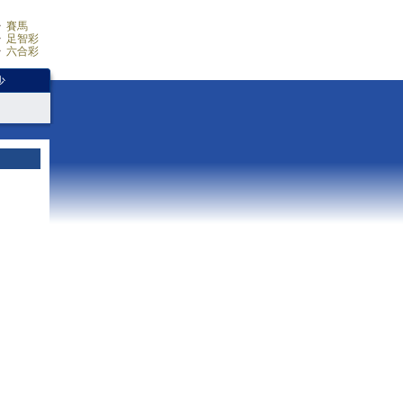
賽馬
足智彩
六合彩
少