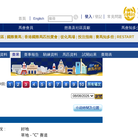
登入
/
登記
常見問題
首頁
English
馬會會員
慈善及社區貢獻
馬會知多
放區
|
國際賽馬
|
香港國際馬匹拍賣會
|
從化馬場
|
投注指南
|
賽馬知多些
|
RESTART
資料
賽果
賽事報告
騎練資料
馬匹資料
試閘結果
賽期表
沙田:
 :
好地
草地 - "C" 賽道