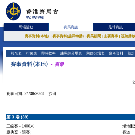
馬場活動
賽馬資訊
足球資訊
賽事資料(本地)
|
賽事資料(越洋轉播)
|
賽馬新聞
|
主要賽事
|
視聽播
報名表
排位表
即時賠率
練馬師分場表
騎師分場表
參考資料
統計
賽事日期: 24/09/2023 沙田
第 3 場 (39)
三級賽 - 1400米
場地狀況
慶典盃（讓賽）
賽道 :