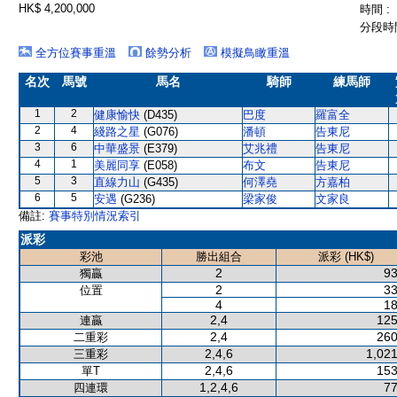
HK$ 4,200,000
時間 :
分段時間
全方位賽事重溫
餘勢分析
模擬鳥瞰重溫
名次
馬號
馬名
騎師
練馬師
1
2
健康愉快
(D435)
巴度
羅富全
2
4
綫路之星
(G076)
潘頓
告東尼
3
6
中華盛景
(E379)
艾兆禮
告東尼
4
1
美麗同享
(E058)
布文
告東尼
5
3
直線力山
(G435)
何澤堯
方嘉柏
6
5
安遇
(G236)
梁家俊
文家良
備註:
賽事特別情況索引
派彩
彩池
勝出組合
派彩 (HK$)
2
93
獨贏
2
33
位置
4
18
2,4
125
連贏
2,4
260
二重彩
2,4,6
1,021
三重彩
2,4,6
153
單T
1,2,4,6
77
四連環