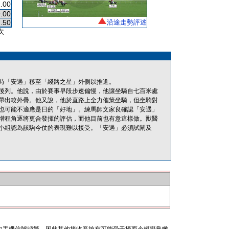
.00
.00
.50
沿途走勢評述
次
時「安遇」移至「綫路之星」外側以推進。
後列。他說，由於賽事早段步速偏慢，他讓坐騎自七百米處
帶出較外疊。他又說，他於直路上全力催策坐騎，但坐騎對
也可能不適應是日的「好地」。練馬師文家良確認「安遇」
增程角逐將更合發揮的評估，而他目前也有意這樣做。獸醫
小組認為該駒今仗的表現難以接受。「安遇」必須試閘及