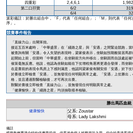
2,4,6,1
1,982
四重彩
6/2
319
第二口孖寶
6/4
32
派彩備註：於勝出組合中，「F」代表「任何組合」；「M」則代表「任何
序」。
競賽事件報告
「直線力山」出閘笨拙。
接近五百米處時，「中華盛景」在「綫路之星」與「安遇」之間緊迫競跑，當
被查詢有關「安遇」令人失望的表現時，梁家俊表示，坐騎如預期般留居馬群
起開始上前，但當時「中華盛景」在坐騎前方向外移出，坐騎因而自該處起被
催策毫無反應。他說，他認為坐騎如能在下仗增程角逐將更適合發揮，而坐騎
在是賽前的表現令馬房上下感到滿意，他認同梁家俊有關安排「安遇」於下仗
於賽後立即檢查「安遇」，並無發現任何明顯異常之處。「安遇」上仗勝出，
格，並且通過獸醫檢驗後，才可再次出賽。
獸醫於賽後立即檢查「直線力山」，並無發現任何明顯異常之處。
「健康愉快」及「綫路之星」均須抽取樣本檢驗。
勝出馬匹血統
父系: Zoustar
健康愉快
母系: Lady Lakshmi
備註