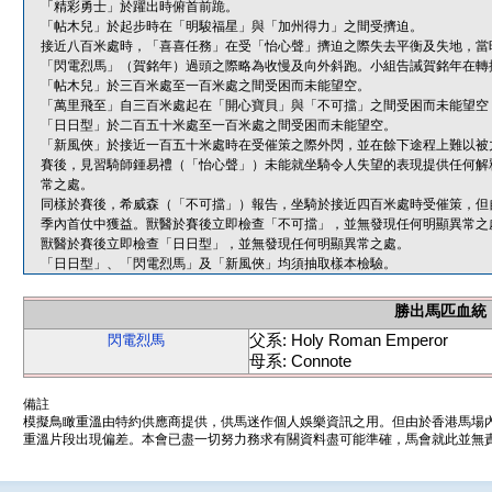
「精彩勇士」於躍出時俯首前跪。
「帖木兒」於起步時在「明駿福星」與「加州得力」之間受擠迫。
接近八百米處時，「喜喜任務」在受「怡心聲」擠迫之際失去平衡及失地，當
「閃電烈馬」（賀銘年）過頭之際略為收慢及向外斜跑。小組告誡賀銘年在轉
「帖木兒」於三百米處至一百米處之間受困而未能望空。
「萬里飛至」自三百米處起在「開心寶貝」與「不可擋」之間受困而未能望空
「日日型」於二百五十米處至一百米處之間受困而未能望空。
「新風俠」於接近一百五十米處時在受催策之際外閃，並在餘下途程上難以被
賽後，見習騎師鍾易禮（「怡心聲」）未能就坐騎令人失望的表現提供任何解
常之處。
同樣於賽後，希威森（「不可擋」）報告，坐騎於接近四百米處時受催策，但
季內首仗中獲益。獸醫於賽後立即檢查「不可擋」，並無發現任何明顯異常之
獸醫於賽後立即檢查「日日型」，並無發現任何明顯異常之處。
「日日型」、「閃電烈馬」及「新風俠」均須抽取樣本檢驗。
勝出馬匹血統
父系: Holy Roman Emperor
閃電烈馬
母系: Connote
備註
模擬鳥瞰重溫由特約供應商提供，供馬迷作個人娛樂資訊之用。但由於香港馬場
重溫片段出現偏差。本會已盡一切努力務求有關資料盡可能準確，馬會就此並無責