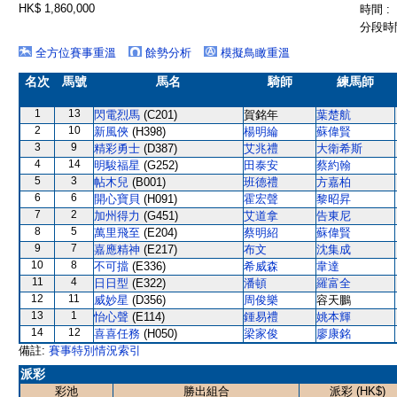
HK$ 1,860,000
時間 :
分段時間
全方位賽事重溫
餘勢分析
模擬鳥瞰重溫
名次
馬號
馬名
騎師
練馬師
1
13
閃電烈馬
(C201)
賀銘年
葉楚航
2
10
新風俠
(H398)
楊明綸
蘇偉賢
3
9
精彩勇士
(D387)
艾兆禮
大衛希斯
4
14
明駿福星
(G252)
田泰安
蔡約翰
5
3
帖木兒
(B001)
班德禮
方嘉柏
6
6
開心寶貝
(H091)
霍宏聲
黎昭昇
7
2
加州得力
(G451)
艾道拿
告東尼
8
5
萬里飛至
(E204)
蔡明紹
蘇偉賢
9
7
嘉應精神
(E217)
布文
沈集成
10
8
不可擋
(E336)
希威森
韋達
11
4
日日型
(E322)
潘頓
羅富全
12
11
威妙星
(D356)
周俊樂
容天鵬
13
1
怡心聲
(E114)
鍾易禮
姚本輝
14
12
喜喜任務
(H050)
梁家俊
廖康銘
備註:
賽事特別情況索引
派彩
彩池
勝出組合
派彩 (HK$)