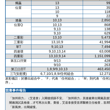
13
99
獨贏
13
35
位置
10
118
9
22
10,13
2,850
連贏
10,13
868
位置Q
9,13
138
9,10
629
13,10
5,473
二重彩
13,10,9
41,994
三重彩
9,10,13
7,494
單T
9,10,13,14
63,008
四連環
13,10,9,14
1,151,099
四重彩
9/13
428
第五口孖寶
9/10
263
1,8,9/9,10,13
463,450
第三口孖T
6,7,10/1,8,9/任何組合
12,271
三T(安慰獎)
派彩備註：於勝出組合中，「F」代表「任何組合」；「M」則代表「任何
序」。
競賽事件報告
「加州得力」（艾道拿）入閘後煩躁不安。「加州得力」其後被牽出閘廂及接
閘廂測試及格後，才可再次出賽。賽後，艾道拿接受首席醫療主任檢查，首席
「新風俠」出閘緩慢。