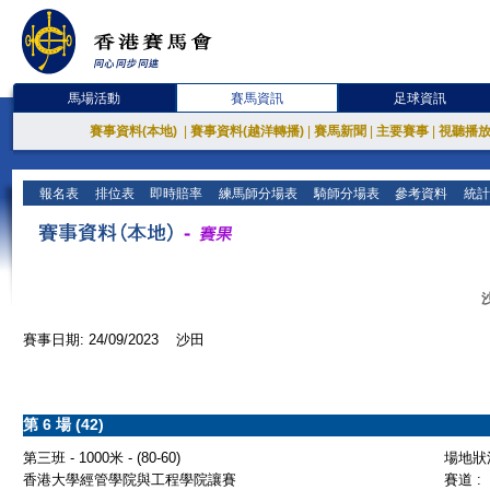
馬場活動
賽馬資訊
足球資訊
賽事資料(本地)
|
賽事資料(越洋轉播)
|
賽馬新聞
|
主要賽事
|
視聽播
報名表
排位表
即時賠率
練馬師分場表
騎師分場表
參考資料
統計
賽事日期: 24/09/2023 沙田
第 6 場 (42)
第三班 - 1000米 - (80-60)
場地狀況
香港大學經管學院與工程學院讓賽
賽道 :