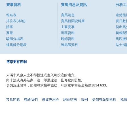
賽事資料
賽馬消息及資訊
分析工
報名表
賽馬消息
速勢能
排位表(本地)
賽馬新聞資料庫
賽日數
賠率
主要賽事
初出馬
賽果
馬匹資料
騎練配
騎師分場表
騎師資料
馬匹搬
練馬師分場表
練馬師資料
貼士指
博彩要有節制
未滿十八歲人士不得投注或進入可投注的地方。
向非法或海外莊家下注，即屬違法，且可被判監禁。
切勿沉迷賭博，如需尋求輔導協助，可致電平和基金熱線1834 633。
常見問題
|
聯絡我們
|
傳媒專用區
|
網頁指南
|
規例
|
提倡有節制博彩
|
私隱