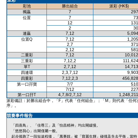
派彩
彩池
勝出組合
派彩 (HK$)
7
297
獨贏
7
73
位置
12
131
2
30
7,12
5,094
連贏
7,12
1,205
位置Q
2,7
371
2,12
581
7,12
10,012
二重彩
7,12,2
111,624
三重彩
2,7,12
14,713
單T
2,3,7,12
9,903
四連環
7,12,2,3
456,828
四重彩
7/7
510
第一口孖寶
7/12
227
4,7,8/2,7,12
1,248,21
第一口孖T
派彩備註：於勝出組合中，「F」代表「任何組合」；「M」則代表「任何
序」。
競賽事件報告
「四喜鳥」、「佳尊三」及「怡昌精神」均出閘緩慢。
「悠悠我心」出閘僅屬一般。
起步後跑了一段短途程後，「萬事靚」被「寶麗生輝」碰撞及失去平衡，當時