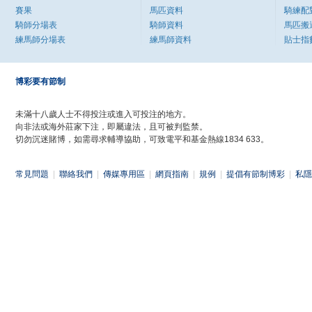
賽果
馬匹資料
騎練配
騎師分場表
騎師資料
馬匹搬
練馬師分場表
練馬師資料
貼士指
博彩要有節制
未滿十八歲人士不得投注或進入可投注的地方。
向非法或海外莊家下注，即屬違法，且可被判監禁。
切勿沉迷賭博，如需尋求輔導協助，可致電平和基金熱線1834 633。
常見問題
|
聯絡我們
|
傳媒專用區
|
網頁指南
|
規例
|
提倡有節制博彩
|
私隱