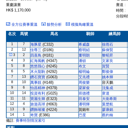
重慶讓賽
賽道 :
HK$ 1,170,000
時間 :
分段時間
全方位賽事重溫
餘勢分析
模擬鳥瞰重溫
名次
馬號
馬名
騎師
練馬師
1
7
海豚星
(C332)
希威森
徐雨石
2
12
佳尊三
(D186)
蔡明紹
蘇偉賢
3
2
四喜鳥
(H181)
董明朗
黎昭昇
4
3
紅海風帆
(H347)
潘頓
文家良
5
8
悠悠我心
(H245)
布文
賀賢
6
5
木火龍駒
(H292)
楊明綸
鄭俊偉
7
13
鑽石寶寶
(G063)
艾兆禮
姚本輝
8
10
萬事靚
(H148)
周俊樂
容天鵬
9
6
怡昌精神
(H379)
梁家俊
沈集成
10
14
投資有利
(G025)
班德禮
韋達
11
11
寶麗生輝
(E323)
田泰安
大衛希斯
12
4
旅遊高球
(H063)
潘明輝
葉楚航
13
9
鑽飾璀璨
(H224)
賀銘年
廖康銘
14
1
奇寶
(E386)
巴度
蔡約翰
備註:
賽事特別情況索引