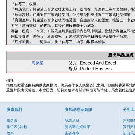
「佳尊三」收慢。
「悠悠我心」於跑過五百米處後未能上前，繼而在一段途程上在窄位競跑，接
「旅遊高球」於跑過四百米處時受困，並持續受困至接近二百米處時受催策。
「寶麗生輝」於跑過四百米處後同樣受困，自該處起未能望空。接近五十米處
避開「鑽石寶寶」的後蹄，其後於末段未能全力施為。
賽後，巴度（「奇寶」）認為坐騎將能從季內首戰中獲益。獸醫於賽後立即檢
同樣於賽後，潘頓（「紅海風帆」）未能就坐騎是日的表現提供任何解釋。
「紅海風帆」、「海豚星」及「佳尊三」均須抽取樣本檢驗。
勝出馬匹血統
父系: Exceed And Excel
海豚星
母系: Perfect Hostess
備註
模擬鳥瞰重溫由特約供應商提供，供馬迷作個人娛樂資訊之用。但由於香港馬場
重溫片段出現偏差。本會已盡一切努力務求有關資料盡可能準確，馬會就此並無責
賽事資料
賽馬消息及資訊
分析工
報名表
賽馬消息
速勢能
排位表(本地)
賽馬新聞資料庫
賽日數
賠率
主要賽事
初出馬