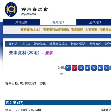
馬場活動
賽馬資訊
足球資訊
賽事資料(本地)
|
賽事資料(越洋轉播)
|
賽馬新聞
|
主要賽事
|
視聽播
報名表
排位表
即時賠率
練馬師分場表
騎師分場表
參考資料
統計
沙田:
S1:
賽事日期: 01/10/2023 沙田
第 2 場 (57)
第四班 - 1000米 - (60-40)
場地狀況