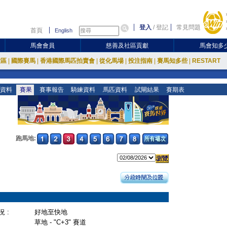
登入
/
登記
常見問題
首頁
English
馬會會員
慈善及社區貢獻
馬會知多
放區
|
國際賽馬
|
香港國際馬匹拍賣會
|
從化馬場
|
投注指南
|
賽馬知多些
|
RESTART
資料
賽果
賽事報告
騎練資料
馬匹資料
試閘結果
賽期表
跑馬地:
 :
好地至快地
草地 - "C+3" 賽道