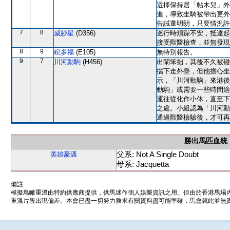
選擇保持居「帖木兒」外
進，導致坐騎被帶出更外
告誡董明朗，只要情況許
7
8
威妙星
(D356)
巡行時煩躁不安，抵達起
接受獸醫檢查，並無發現
8
9
輗多福
(E105)
無特別報告。
9
7
川河動駒
(H456)
出閘笨拙，其後不久被碰
擋下走外疊，但他擔心坐
示，「川河動駒」來港後
動駒」或需要一些時間適
運往從化作小休，直至下
之處。小組認為「川河動
通過獸醫檢驗後，才可再
勝出馬匹血統
父系: Not A Single Doubt
英雄豪邁
母系: Jacquetta
備註
模擬鳥瞰重溫由特約供應商提供，供馬迷作個人娛樂資訊之用。但由於香港馬場
重溫片段出現偏差。本會已盡一切努力務求有關資料盡可能準確，馬會就此並無責