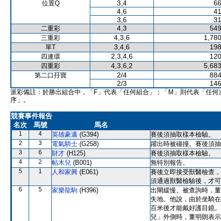
3,4
66
位置Q
4,6
41
3,6
31
4,3
549
二重彩
4,3,6
1,780
三重彩
3,4,6
198
單T
2,3,4,6
120
四連環
4,3,6,2
5,683
四重彩
2/4
884
第二口孖寶
2/3
146
派彩備註：於勝出組合中，「F」代表「任何組合」；「M」則代表「任何
序」。
競賽事件報告
名次
馬號
馬名
1
4
英雄豪邁
(G394)
賽後須抽取樣本檢驗。
2
3
電氣騎士
(G258)
躍出時被碰撞。賽後須抽
3
6
財才
(H125)
賽後須抽取樣本檢驗。
4
2
帖木兒
(B001)
無特別報告。
5
1
人和家興
(E061)
賽後立即接受獸醫檢查，
須通過獸醫檢驗後，才可
6
5
家樂龍駒
(H396)
出閘緩慢。被查詢時，董
失地。他說，由於坐騎在
百米後才能戴好護目鏡。
兒」外側時，董明朗表示