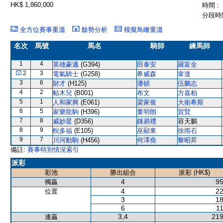
HK$ 1,860,000
時間 :
分段時間
全方位賽事重溫
餘勢分析
模擬鳥瞰重溫
名次
馬號
馬名
騎師
練馬師
1
4
英雄豪邁
(G394)
田泰安
羅富全
2
3
電氣騎士
(G258)
希威森
韋達
3
6
財才
(H125)
潘頓
伍鵬志
4
2
帖木兒
(B001)
布文
方嘉柏
5
1
人和家興
(E061)
梁家俊
大衛希斯
6
5
家樂龍駒
(H396)
董明朗
賀賢
7
8
威妙星
(D356)
鍾易禮
容天鵬
8
9
輗多福
(E105)
巫顯東
徐雨石
9
7
川河動駒
(H456)
何澤堯
黎昭昇
備註:
賽事特別情況索引
派彩
彩池
勝出組合
派彩 (HK$)
4
95
獨贏
4
22
位置
3
18
6
11
3,4
219
連贏