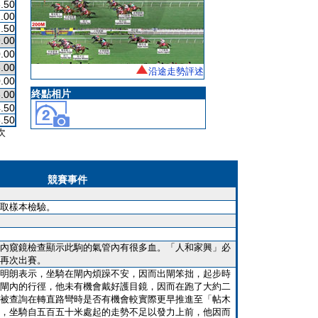
.50
.00
.50
.00
.00
.00
沿途走勢評述
.00
終點相片
.00
.50
.50
次
競賽事件
取樣本檢驗。
內窺鏡檢查顯示此駒的氣管內有很多血。「人和家興」必
再次出賽。
明朗表示，坐騎在閘內煩躁不安，因而出閘笨拙，起步時
閘內的行徑，他未有機會戴好護目鏡，因而在跑了大約二
被查詢在轉直路彎時是否有機會較實際更早推進至「帖木
，坐騎自五百五十米處起的走勢不足以發力上前，他因而