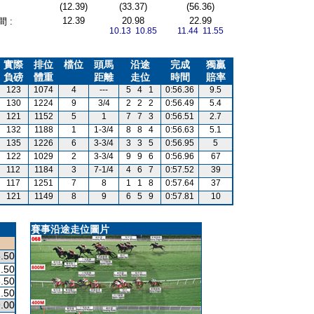
(12.39)
(33.37)
(56.36)
12.39
20.98
22.99
 :
10.13 10.85
11.44 11.55
實際
排位
檔位
頭馬
沿途
完成
獨贏
負磅
體重
距離
走位
時間
賠率
123
1074
4
---
5
4
1
0:56.36
9.5
130
1224
9
3/4
2
2
2
0:56.49
5.4
121
1152
5
1
7
7
3
0:56.51
2.7
132
1188
1
1-3/4
8
8
4
0:56.63
5.1
135
1226
6
3-3/4
3
3
5
0:56.95
5
122
1029
2
3-3/4
9
9
6
0:56.96
67
112
1184
3
7-1/4
4
6
7
0:57.52
39
117
1251
7
8
1
1
8
0:57.64
37
121
1149
8
9
6
5
9
0:57.81
10
賽事沿途走位圖片
.50
.50
.50
.50
.00