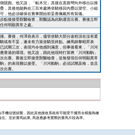
側競跑。他又說，「帖木兒」其後在直路彎向外移出以推
疊，其後他能夠在三百米處將坐騎移回內疊以望空。小組
可，他必須確保在賽事開始前妥善佩戴所有裝備。
步點後接受獸醫檢查，獸醫認為此駒適宜出賽。賽後立即
任何明顯異常之處。
撞。賽後，何澤堯表示，儘管坐騎大部分途程須在沒有遮
騎或有不妥，遂未有力策坐騎至終點。練馬師黎昭昇表
已試閘三次，表現均令他感到滿意，但事後看來，「川河
應香港的環境。他又說，因此他現時打算將「川河動駒」
次出賽。賽後立即接受獸醫檢查，並無發現任何明顯異常
駒」的表現難以接受。「川河動駒」必須試閘及格，並且
次出賽。
內手機信號頻繁，因此其他接收系統有可能受干擾而令模擬鳥瞰
任。至於賽馬結果, 馬迷應參考實際的賽馬片段為準。