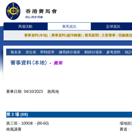
馬場活動
賽馬資訊
足球資訊
賽事資料(本地)
|
賽事資料(越洋轉播)
|
賽馬新聞
|
主要賽事
|
視聽播
報名表
排位表
即時賠率
練馬師分場表
騎師分場表
參考資料
統計
賽事日期: 04/10/2023 跑馬地
第 3 場 (68)
第三班 - 1000米 - (80-60)
場地狀況
南風讓賽
賽道 :