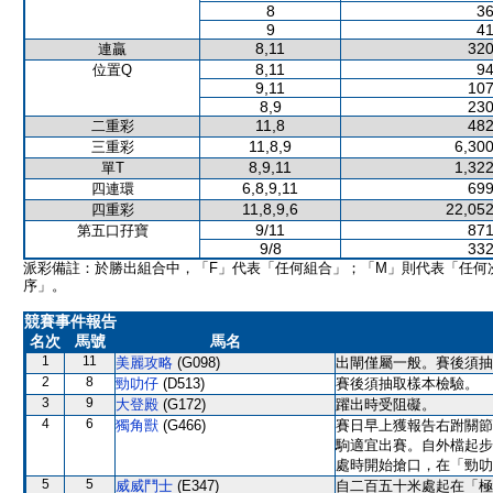
8
36
9
41
8,11
320
連贏
8,11
94
位置Q
9,11
107
8,9
230
11,8
482
二重彩
11,8,9
6,300
三重彩
8,9,11
1,322
單T
6,8,9,11
699
四連環
11,8,9,6
22,052
四重彩
9/11
871
第五口孖寶
9/8
332
派彩備註：於勝出組合中，「F」代表「任何組合」；「M」則代表「任何
序」。
競賽事件報告
名次
馬號
馬名
1
11
美麗攻略
(G098)
出閘僅屬一般。賽後須抽
2
8
勁叻仔
(D513)
賽後須抽取樣本檢驗。
3
9
大登殿
(G172)
躍出時受阻礙。
4
6
獨角獸
(G466)
賽日早上獲報告右跗關節
駒適宜出賽。自外檔起步
處時開始搶口，在「勁叻
5
5
威威鬥士
(E347)
自二百五十米處起在「極