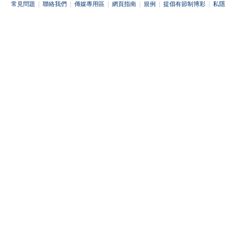
常見問題
|
聯絡我們
|
傳媒專用區
|
網頁指南
|
規例
|
提倡有節制博彩
|
私隱