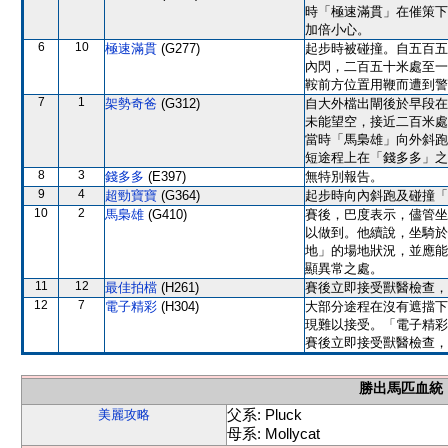
時「極速滿貫」在催策下
加倍小心。
6
10
極速滿貫
(G277)
起步時被碰撞。自五百五
內閃，二百五十米處至一
鞍前方位置用鞭而遭到警
7
1
架勢奇爸
(G312)
自大外檔出閘後於早段在
未能望空，接近二百米處
當時「馬梟雄」向外斜跑
短途程上在「錢多多」之
8
3
錢多多
(E397)
無特別報告。
9
4
超勁寶寶
(G364)
起步時向內斜跑及碰撞「
10
2
馬梟雄
(G410)
賽後，巴度表示，儘管坐
以做到。他續說，坐騎於
地」的場地狀況，並應能
顯異常之處。
11
12
最佳拍檔
(H261)
賽後立即接受獸醫檢查，
12
7
電子精彩
(H304)
大部分途程在沒有遮擋下
現難以接受。「電子精彩
賽後立即接受獸醫檢查，
勝出馬匹血統
父系: Pluck
美麗攻略
母系: Mollycat