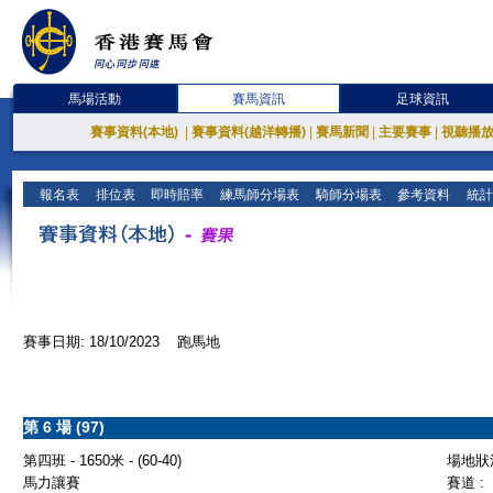
馬場活動
賽馬資訊
足球資訊
賽事資料(本地)
|
賽事資料(越洋轉播)
|
賽馬新聞
|
主要賽事
|
視聽播
報名表
排位表
即時賠率
練馬師分場表
騎師分場表
參考資料
統計
賽事日期: 18/10/2023 跑馬地
第 6 場 (97)
第四班 - 1650米 - (60-40)
場地狀況
馬力讓賽
賽道 :