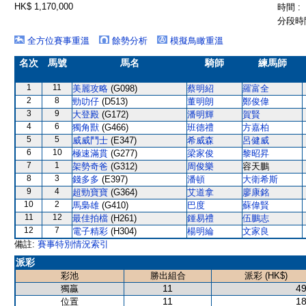
HK$ 1,170,000
時間 :
分段時間
全方位賽事重溫
餘勢分析
模擬鳥瞰重溫
名次
馬號
馬名
騎師
練馬師
1
11
美麗攻略
(G098)
蔡明紹
羅富全
2
8
勁叻仔
(D513)
董明朗
鄭俊偉
3
9
大登殿
(G172)
潘明輝
賀賢
4
6
獨角獸
(G466)
班德禮
方嘉柏
5
5
威威鬥士
(E347)
希威森
呂健威
6
10
極速滿貫
(G277)
梁家俊
黎昭昇
7
1
架勢奇爸
(G312)
周俊樂
容天鵬
8
3
錢多多
(E397)
潘頓
大衛希斯
9
4
超勁寶寶
(G364)
艾道拿
廖康銘
10
2
馬梟雄
(G410)
巴度
蘇偉賢
11
12
最佳拍檔
(H261)
鍾易禮
伍鵬志
12
7
電子精彩
(H304)
楊明綸
文家良
備註:
賽事特別情況索引
派彩
彩池
勝出組合
派彩 (HK$)
11
49
獨贏
11
18
位置