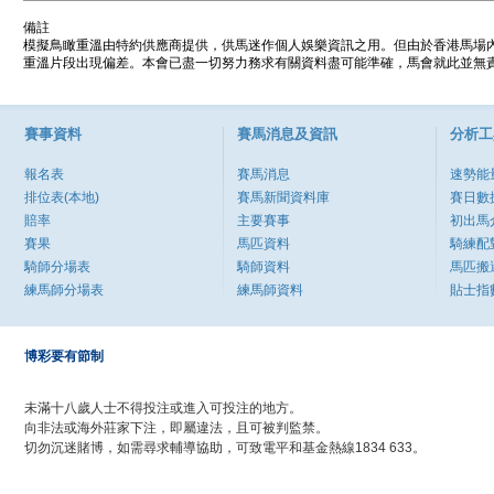
備註
模擬鳥瞰重溫由特約供應商提供，供馬迷作個人娛樂資訊之用。但由於香港馬場
重溫片段出現偏差。本會已盡一切努力務求有關資料盡可能準確，馬會就此並無責
賽事資料
賽馬消息及資訊
分析工
報名表
賽馬消息
速勢能
排位表(本地)
賽馬新聞資料庫
賽日數
賠率
主要賽事
初出馬
賽果
馬匹資料
騎練配
騎師分場表
騎師資料
馬匹搬
練馬師分場表
練馬師資料
貼士指
博彩要有節制
未滿十八歲人士不得投注或進入可投注的地方。
向非法或海外莊家下注，即屬違法，且可被判監禁。
切勿沉迷賭博，如需尋求輔導協助，可致電平和基金熱線1834 633。