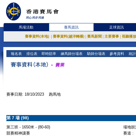
馬場活動
賽馬資訊
足球資訊
賽事資料(本地)
|
賽事資料(越洋轉播)
|
賽馬新聞
|
主要賽事
|
視聽播
報名表
排位表
即時賠率
練馬師分場表
騎師分場表
參考資料
統計
賽事日期: 18/10/2023 跑馬地
第 7 場 (98)
第三班 - 1650米 - (80-60)
場地狀況
競賽精神讓賽
賽道 :