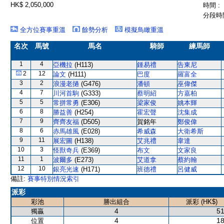
HK$ 2,050,000
時間 :
分段時間
全方位賽事重溫
餘勢分析
模擬鳥瞰重溫
名次
馬號
馬名
騎師
練馬師
1
4
亞機拉
(H113)
鍾易禮
告東尼
2
12
論文
(H111)
巴度
羅富全
3
2
浪漫老撾
(G476)
潘頓
巫偉傑
4
7
川河首駒
(G333)
蔡明紹
方嘉柏
5
5
常拼常勇
(E306)
梁家俊
姚本輝
6
8
勝益善
(H254)
霍宏聲
沈集成
7
9
齊齊友福
(D505)
賀銘年
鄭俊偉
8
6
赤馬雄風
(E028)
希威森
大衛希斯
9
11
展宏圖
(H138)
艾兆禮
韋達
10
3
怪獸奇兵
(E369)
布文
文家良
11
1
波爾多
(E273)
艾道拿
蔡約翰
12
10
銀亮光速
(H171)
班德禮
呂健威
備註:
賽事特別情況索引
派彩
彩池
勝出組合
派彩 (HK$)
4
51
獨贏
4
18
位置