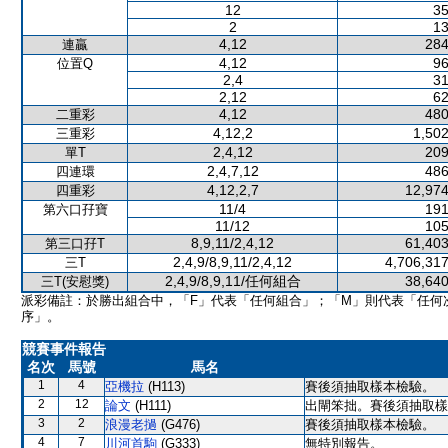
12
35
2
13
4,12
284
連贏
4,12
96
位置Q
2,4
31
2,12
62
4,12
480
二重彩
4,12,2
1,502
三重彩
2,4,12
209
單T
2,4,7,12
486
四連環
4,12,2,7
12,974
四重彩
11/4
191
第六口孖寶
11/12
105
8,9,11/2,4,12
61,403
第三口孖T
2,4,9/8,9,11/2,4,12
4,706,317
三T
2,4,9/8,9,11/任何組合
38,640
三T(安慰獎)
派彩備註：於勝出組合中，「F」代表「任何組合」；「M」則代表「任何
序」。
競賽事件報告
名次
馬號
馬名
1
4
亞機拉
(H113)
賽後須抽取樣本檢驗。
2
12
論文
(H111)
出閘笨拙。賽後須抽取樣
3
2
浪漫老撾
(G476)
賽後須抽取樣本檢驗。
4
7
川河首駒
(G333)
無特別報告。