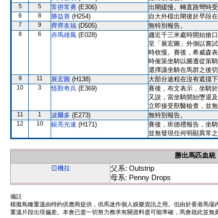
5
5
常拼常勇
(E306)
出閘緩慢。轉直路彎時受
6
8
勝益善
(H254)
自大外檔出閘後於早段在
7
9
齊齊友福
(D505)
無特別報告。
8
6
赤馬雄風
(E028)
趨近千三米處時開始搶口
至「展宏圖」外側以嘗試
時收慢。賽後，希威森表
時催策坐騎以圖遵從策騎
選擇讓坐騎在馬群之後切
9
11
展宏圖
(H138)
大部分途程在沒有遮擋下
10
3
怪獸奇兵
(E369)
賽後，布文表示，坐騎於
又說，當坐騎開始墮退及
立即接受獸醫檢查，並無
11
1
波爾多
(E273)
無特別報告。
12
10
銀亮光速
(H171)
賽後，班德禮報告，坐騎
並無發現任何明顯異常之
勝出馬匹血統
父系: Outstrip
亞機拉
母系: Penny Drops
備註
模擬鳥瞰重溫由特約供應商提供，供馬迷作個人娛樂資訊之用。但由於香港馬場
重溫片段出現偏差。本會已盡一切努力務求有關資料盡可能準確，馬會就此並無責