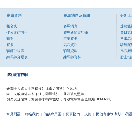
賽事資料
賽馬消息及資訊
分析工
報名表
賽馬消息
速勢能
排位表(本地)
賽馬新聞資料庫
賽日數
賠率
主要賽事
初出馬
賽果
馬匹資料
騎練配
騎師分場表
騎師資料
馬匹搬
練馬師分場表
練馬師資料
貼士指
博彩要有節制
未滿十八歲人士不得投注或進入可投注的地方。
向非法或海外莊家下注，即屬違法，且可被判監禁。
切勿沉迷賭博，如需尋求輔導協助，可致電平和基金熱線1834 633。
常見問題
|
聯絡我們
|
傳媒專用區
|
網頁指南
|
規例
|
提倡有節制博彩
|
私隱