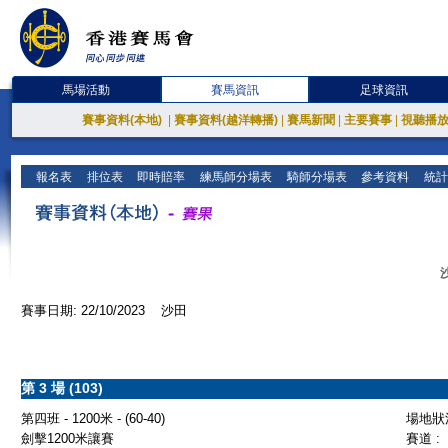
馬場活動
賽馬資訊
足球資訊
賽事資料(本地)
|
賽事資料(越洋轉播)
|
賽馬新聞
|
主要賽事
|
視聽播
報名表
排位表
即時賠率
練馬師分場表
騎師分場表
參考資料
統計
賽事日期: 22/10/2023 沙田
第 3 場 (103)
第四班 - 1200米 - (60-40)
場地狀況
劍擊1200米讓賽
賽道 :