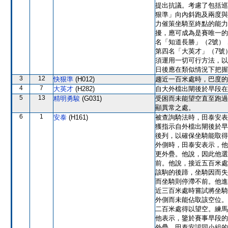
提出抗議。考慮了包括巡
狠準」向內斜跑及兩度與
力催策坐騎至終點的能力
擾，應可成為是賽唯一的
名「知道長勝」（2號）
第四名「大英才」（7號）
須運用一切可行方法，以
日後應在類似情況下把握
3
12
快狠準
(H012)
趨近一百米處時，巴度的
4
7
大英才
(H282)
自大外檔出閘後於早段在
5
13
精明勇駿
(G031)
受困而未能望空直至跑過
顯異常之處。
6
1
安泰
(H161)
被查詢騎法時，田泰安表
獲指示自外檔出閘後於早
後列，以確保坐騎能取得
外側時，田泰安表示，他
更外疊。他說，因此他選
前。他說，接近五百米處
該駒的後蹄，坐騎因而失
而坐騎則停滯不前。他進
近三百米處時嘗試將坐騎
外側而未能佔取該空位。
二百米處得以望空。練馬
他表示，鑒於賽事早段的
外疊。田泰安認同小組的