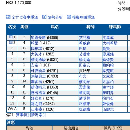
HK$ 1,170,000
時間 :
分段時間
全方位賽事重溫
餘勢分析
模擬鳥瞰重溫
名次
馬號
馬名
騎師
練馬師
1
2
知道長勝
(H366)
艾兆禮
沈集成
2
4
球星
(H412)
希威森
大衛希斯
3
12
快狠準
(H012)
巴度
賀賢
4
7
大英才
(H282)
艾道拿
廖康銘
5
13
精明勇駿
(G031)
楊明綸
蘇偉賢
6
1
安泰
(H161)
田泰安
蔡約翰
7
8
可愛新星
(H291)
賀銘年
葉楚航
8
3
無敵勇士
(C483)
布文
文家良
9
14
滿多福
(H251)
蔡明紹
方嘉柏
10
6
鼓浪晴天
(H363)
梁家俊
姚本輝
11
11
勝出風采
(H145)
董明朗
黎昭昇
12
9
好友喜
(H270)
潘明輝
徐雨石
13
10
龍之威
(G464)
巫顯東
鄭俊偉
WV-A
5
江南盛
(H326)
班德禮
伍鵬志
備註:
賽事特別情況索引
派彩
彩池
勝出組合
派彩 (HK$)