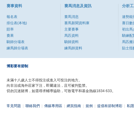
賽事資料
賽馬消息及資訊
分析工
報名表
賽馬消息
速勢能
排位表(本地)
賽馬新聞資料庫
賽日數
賠率
主要賽事
初出馬
賽果
馬匹資料
騎練配
騎師分場表
騎師資料
馬匹搬
練馬師分場表
練馬師資料
貼士指
博彩要有節制
未滿十八歲人士不得投注或進入可投注的地方。
向非法或海外莊家下注，即屬違法，且可被判監禁。
切勿沉迷賭博，如需尋求輔導協助，可致電平和基金熱線1834 633。
常見問題
|
聯絡我們
|
傳媒專用區
|
網頁指南
|
規例
|
提倡有節制博彩
|
私隱