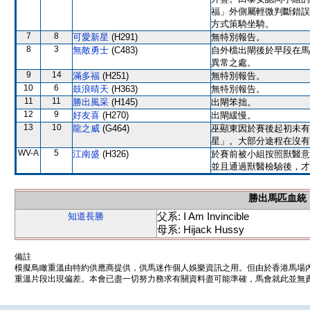
福」外側屬輕微判斷錯誤
方式策騎坐騎。
7
8
可愛新星
(H291)
無特別報告。
8
3
無敵勇士
(C483)
自外檔出閘後於早段在馬
異常之處。
9
14
滿多福
(H251)
無特別報告。
10
6
鼓浪晴天
(H363)
無特別報告。
11
11
勝出風采
(H145)
出閘笨拙。
12
9
好友喜
(H270)
出閘緩慢。
13
10
龍之威
(G464)
巫顯東因於賽後起初未有
星」。大部分途程在沒有
WV-A
5
江南盛
(H326)
於賽前被小組按照獸醫意
並且通過獸醫檢驗後，才
勝出馬匹血統
父系: I Am Invincible
知道長勝
母系: Hijack Hussy
備註
模擬鳥瞰重溫由特約供應商提供，供馬迷作個人娛樂資訊之用。但由於香港馬場
重溫片段出現偏差。本會已盡一切努力務求有關資料盡可能準確，馬會就此並無責