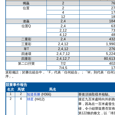
2
76
獨贏
2
27
位置
4
17
12
18
2,4
184
連贏
2,4
63
位置Q
2,12
73
4,12
48
2,4
432
二重彩
2,4,12
1,990
三重彩
2,4,12
276
單T
2,4,7,12
5,224
四連環
2,4,12,7
80,613
四重彩
7/2
402
第二口孖寶
7/4,5
17
派彩備註：於勝出組合中，「F」代表「任何組合」；「M」則代表「任何
序」。
競賽事件報告
名次
馬號
馬名
1
2
知道長勝
(H366)
賽後須抽取樣本檢驗。
2
4
球星
(H412)
接近九百米處時向外斜跑
畢，因為在一百米處發生
碰，令小組懷疑應否宣佈
第122條的條文，以「