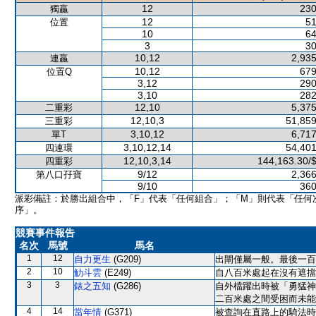
12
230
獨贏
12
51
位置
10
64
3
30
10,12
2,935
連贏
10,12
679
位置Q
3,12
290
3,10
282
12,10
5,375
二重彩
12,10,3
51,859
三重彩
3,10,12
6,717
單T
3,10,12,14
54,401
四連環
12,10,3,14
144,163.30/
四重彩
9/12
2,366
第八口孖寶
9/10
360
派彩備註：於勝出組合中，「F」代表「任何組合」；「M」則代表「任何
序」。
競賽事件報告
名次
馬號
馬名
1
12
自力更生
(G209)
出閘僅屬一般。最後一百
2
10
觔斗雲
(E249)
自八百米處起在沒有遮擋
3
3
錶之五知
(G286)
自外檔躍出時被「勇猛神
二百米處之間受困而未能
4
14
當年情
(G371)
被查詢在直路上的騎法時