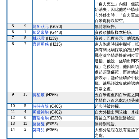
「自力更生」內側，但該
始消失，因此他將坐騎移
向外移出時，「自力更生
百米處得以望空。
5
9
龍船狀元
(G070)
無特別報告。
6
1
知足常樂
(G448)
賽後須抽取樣本檢驗。
7
8
桃花雲
(H139)
賽後，巴度表示，他認為
8
7
喜蓮勇感
(H215)
進入跑道時踢中欄杆，抵
詢有關此駒採取的跑法時
屬意讓坐騎居於前列位置
遮擋。他說，坐騎出閘不
醒」之後競跑，他因而須
處起須受催策，而當他於
步表示，鑒於坐騎於中段
揮。練馬師沈集成確認他
異常之處。
9
13
博望坡
(H265)
五百米處至四百米處之間
坐騎自八百米處起須受催
10
5
時時有餘
(C465)
起步時被碰撞。
11
4
勇猛神駒
(C462)
自大外檔出閘笨拙，其後
12
6
百勝名駒
(E230)
賽後立即接受獸醫檢查，
13
11
路路醒
(E053)
無特別報告。
14
2
笑哥兒
(E365)
大部分途程在沒有遮擋下
之處。