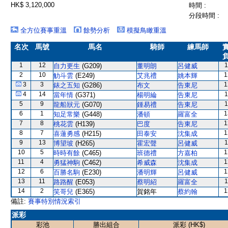
HK$ 3,120,000
時間 :
分段時間 :
全方位賽事重溫
餘勢分析
模擬鳥瞰重溫
名次
馬號
馬名
騎師
練馬師
1
12
1
自力更生
(G209)
董明朗
呂健威
2
10
1
觔斗雲
(E249)
艾兆禮
姚本輝
3
3
1
錶之五知
(G286)
布文
告東尼
4
14
1
當年情
(G371)
楊明綸
告東尼
5
9
1
龍船狀元
(G070)
鍾易禮
告東尼
6
1
1
知足常樂
(G448)
潘頓
羅富全
7
8
1
桃花雲
(H139)
巴度
告東尼
8
7
1
喜蓮勇感
(H215)
田泰安
沈集成
9
13
1
博望坡
(H265)
霍宏聲
呂健威
10
5
1
時時有餘
(C465)
班德禮
方嘉柏
11
4
1
勇猛神駒
(C462)
希威森
沈集成
12
6
1
百勝名駒
(E230)
潘明輝
呂健威
13
11
1
路路醒
(E053)
蔡明紹
羅富全
14
2
1
笑哥兒
(E365)
賀銘年
蔡約翰
備註:
賽事特別情況索引
派彩
彩池
勝出組合
派彩 (HK$)