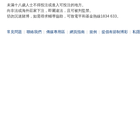
未滿十八歲人士不得投注或進入可投注的地方。
向非法或海外莊家下注，即屬違法，且可被判監禁。
切勿沉迷賭博，如需尋求輔導協助，可致電平和基金熱線1834 633。
常見問題
|
聯絡我們
|
傳媒專用區
|
網頁指南
|
規例
|
提倡有節制博彩
|
私隱