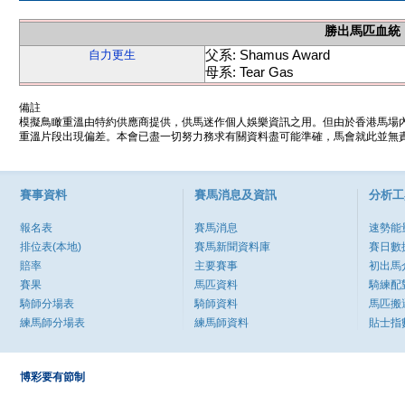
勝出馬匹血統
父系: Shamus Award
自力更生
母系: Tear Gas
備註
模擬鳥瞰重溫由特約供應商提供，供馬迷作個人娛樂資訊之用。但由於香港馬場
重溫片段出現偏差。本會已盡一切努力務求有關資料盡可能準確，馬會就此並無責
賽事資料
賽馬消息及資訊
分析工
報名表
賽馬消息
速勢能
排位表(本地)
賽馬新聞資料庫
賽日數
賠率
主要賽事
初出馬
賽果
馬匹資料
騎練配
騎師分場表
騎師資料
馬匹搬
練馬師分場表
練馬師資料
貼士指
博彩要有節制