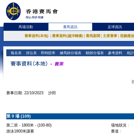
馬場活動
賽馬資訊
足球資訊
賽事資料(本地)
|
賽事資料(越洋轉播)
|
賽馬新聞
|
主要賽事
|
視聽播
報名表
排位表
即時賠率
練馬師分場表
騎師分場表
參考資料
統計
賽事日期: 22/10/2023 沙田
第 9 場 (109)
第二班 - 1800米 - (100-80)
場地狀況 :
游泳1800米讓賽
賽道 :