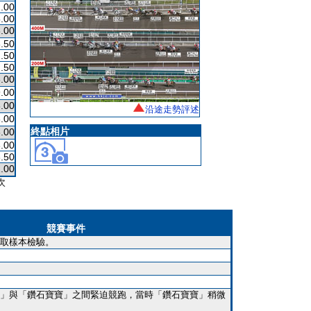
.00
.00
.00
.50
.50
.50
.00
.00
.00
沿途走勢評述
.00
終點相片
.00
.00
.50
.00
次
競賽事件
取樣本檢驗。
」與「鑽石寶寶」之間緊迫競跑，當時「鑽石寶寶」稍微