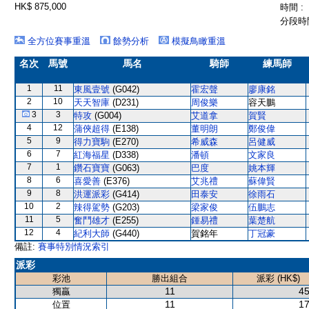
HK$ 875,000
時間 :
分段時間
全方位賽事重溫
餘勢分析
模擬鳥瞰重溫
名次
馬號
馬名
騎師
練馬師
1
11
東風壹號
(G042)
霍宏聲
廖康銘
2
10
天天智庫
(D231)
周俊樂
容天鵬
3
3
特攻
(G004)
艾道拿
賀賢
4
12
蒲俠超得
(E138)
董明朗
鄭俊偉
5
9
得力寶駒
(E270)
希威森
呂健威
6
7
紅海福星
(D338)
潘頓
文家良
7
1
鑽石寶寶
(G063)
巴度
姚本輝
8
6
喜愛善
(E376)
艾兆禮
蘇偉賢
9
8
洪運派彩
(G414)
田泰安
徐雨石
10
2
辣得駕勢
(G203)
梁家俊
伍鵬志
11
5
奮鬥雄才
(E255)
鍾易禮
葉楚航
12
4
紀利大師
(G440)
賀銘年
丁冠豪
備註:
賽事特別情況索引
派彩
彩池
勝出組合
派彩 (HK$)
11
45
獨贏
11
17
位置