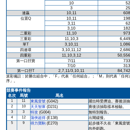
10
52
3
25
10,11
608
連贏
10,11
198
位置Q
3,11
62
3,10
182
11,10
973
二重彩
11,10,3
6,449
三重彩
3,10,11
1,086
單T
3,10,11,12
2,686
四連環
11,10,3,12
50,556
四重彩
7/11
733
第一口孖寶
7/10
313
2,7,11/3,10,11
84,742
第一口孖T
派彩備註：於勝出組合中，「F」代表「任何組合」；「M」則代表「任何
序」。
競賽事件報告
名次
馬號
馬名
1
11
東風壹號
(G042)
躍出時受擠迫。賽後須抽
2
10
天天智庫
(D231)
賽後須抽取樣本檢驗。
3
3
特攻
(G004)
無特別報告。
4
12
蒲俠超得
(E138)
出閘緩慢。
5
9
得力寶駒
(E270)
起步後不久在「東風壹號
向外斜跑。