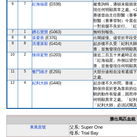
6
7
紅海福星
(D338)
被查詢時，潘頓未能就坐
現任何明顯異常之處。<2
賽後曾由主任獸醫（賽事
獸醫（賽事管制）今晨在
一對前腿不良於行。「紅
7
1
鑽石寶寶
(G063)
無特別報告。
8
6
喜愛善
(E376)
出閘緩慢。儘管於早段受
9
8
洪運派彩
(G414)
起步後不久受「紀利大師
查，並無發現任何明顯異
10
2
辣得駕勢
(G203)
接近二百五十米處時正在
「紅海福星」外側以望空
查，並無發現任何明顯異
11
5
奮鬥雄才
(E255)
大部分途程在沒有遮擋下
之處。
12
4
紀利大師
(G440)
起步後不久外閃。賽後，
騎保持居於更為靠前的位
騎的動作有疑慮，因而停
何明顯異常之處。「紀利
「紀利大師」必須試閘及
勝出馬匹血統
父系: Super One
東風壹號
母系: Trial Bay