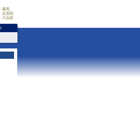
賽馬
足智彩
六合彩
少