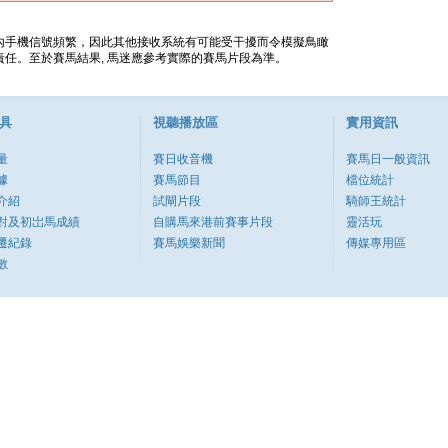
內手機信號頻繁，因此其他接收系統有可能受干擾而令模擬鳥瞰
任。至於賽馬結果, 馬迷應參考實際的賽馬片段為準。
具
視聽播放區
實用資訊
量
賽日收音機
賽馬日一般資訊
據
賽馬節目
檔位統計
介紹
試閘片段
騎師王統計
對及初岀馬成績
自購馬來港前賽事片段
靈活玩
遷紀錄
賽馬娛樂新聞
傳媒專用區
數