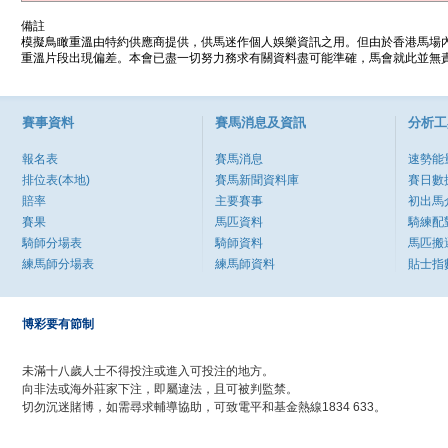
備註
模擬鳥瞰重溫由特約供應商提供，供馬迷作個人娛樂資訊之用。但由於香港馬場
重溫片段出現偏差。本會已盡一切努力務求有關資料盡可能準確，馬會就此並無責
賽事資料
賽馬消息及資訊
分析工
報名表
賽馬消息
速勢能
排位表(本地)
賽馬新聞資料庫
賽日數
賠率
主要賽事
初出馬
賽果
馬匹資料
騎練配
騎師分場表
騎師資料
馬匹搬
練馬師分場表
練馬師資料
貼士指
博彩要有節制
未滿十八歲人士不得投注或進入可投注的地方。
向非法或海外莊家下注，即屬違法，且可被判監禁。
切勿沉迷賭博，如需尋求輔導協助，可致電平和基金熱線1834 633。