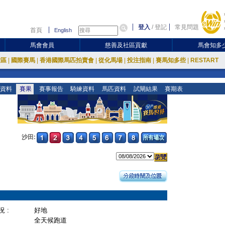
登入
/
登記
常見問題
首頁
English
馬會會員
慈善及社區貢獻
馬會知多
放區
|
國際賽馬
|
香港國際馬匹拍賣會
|
從化馬場
|
投注指南
|
賽馬知多些
|
RESTART
資料
賽果
賽事報告
騎練資料
馬匹資料
試閘結果
賽期表
沙田:
 :
好地
全天候跑道