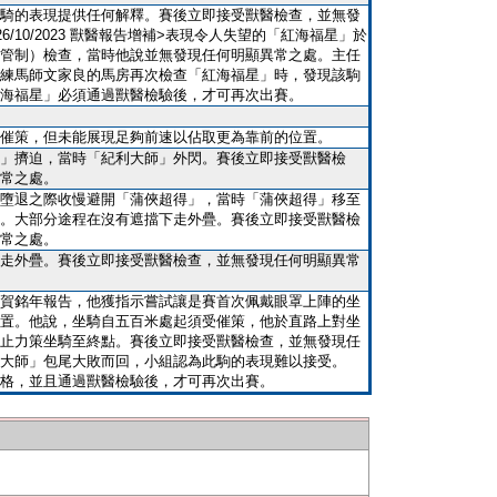
騎的表現提供任何解釋。賽後立即接受獸醫檢查，並無發
6/10/2023 獸醫報告增補>表現令人失望的「紅海福星」於
管制）檢查，當時他說並無發現任何明顯異常之處。主任
練馬師文家良的馬房再次檢查「紅海福星」時，發現該駒
海福星」必須通過獸醫檢驗後，才可再次出賽。
催策，但未能展現足夠前速以佔取更為靠前的位置。
」擠迫，當時「紀利大師」外閃。賽後立即接受獸醫檢
常之處。
墮退之際收慢避開「蒲俠超得」，當時「蒲俠超得」移至
。大部分途程在沒有遮擋下走外疊。賽後立即接受獸醫檢
常之處。
走外疊。賽後立即接受獸醫檢查，並無發現任何明顯異常
賀銘年報告，他獲指示嘗試讓是賽首次佩戴眼罩上陣的坐
置。他說，坐騎自五百米處起須受催策，他於直路上對坐
止力策坐騎至終點。賽後立即接受獸醫檢查，並無發現任
大師」包尾大敗而回，小組認為此駒的表現難以接受。
格，並且通過獸醫檢驗後，才可再次出賽。