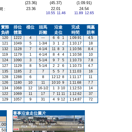
(23.36)
(45.37)
(1:09.91)
23.36
22.01
24.54
 :
10.55 11.46
11.89 12.65
實際
排位
檔位
頭馬
沿途
完成
獨贏
負磅
體重
距離
走位
時間
賠率
120
1222
4
---
6
6
1
1:09.91
4.5
121
1049
5
1-3/4
3
1
2
1:10.17
18
132
1128
7
4-1/4
11
8
3
1:10.56
8.4
119
1179
1
4-1/4
8
4
4
1:10.58
10
124
1090
3
5-1/4
9
7
5
1:10.73
7.8
127
1129
8
5-1/4
2
2
6
1:10.73
4.7
135
1185
2
7
5
5
7
1:11.03
16
128
1288
6
8
12
12
8
1:11.17
11
126
1180
10
11
10
10
9
1:11.68
7.7
134
1068
12
16-1/2
1
3
10
1:12.53
14
122
1069
11
17
7
11
11
1:12.62
37
129
1057
9
31
4
9
12
1:14.87
72
賽事沿途走位圖片
.00
.50