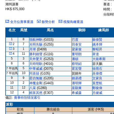
潮州讓賽
賽道 :
HK$ 875,000
時間 :
分段時間
全方位賽事重溫
餘勢分析
模擬鳥瞰重溫
名次
馬號
馬名
騎師
練馬師
1
8
領航神駒
(G015)
巴度
蘇偉賢
2
7
光明先驅
(G255)
田泰安
姚本輝
3
1
月球
(D409)
梁家俊
黎昭昇
4
11
勝利鐘聲
(G116)
董明朗
韋達
5
3
天外驚天
(G253)
潘頓
大衛希斯
6
6
天時明駒
(H016)
蔡明紹
容天鵬
5
7 平頭馬
中華威威
(D075)
霍宏聲
徐雨石
10
7 平頭馬
同喜囍
(G105)
賀銘年
巫偉傑
9
9
星叻無敵
(G205)
鍾易禮
文家良
10
2
神魔金剛
(G443)
潘明輝
葉楚航
11
12
八采
(G280)
巫顯東
鄭俊偉
12
4
精算其然
(E307)
希威森
呂健威
備註:
賽事特別情況索引
派彩
彩池
勝出組合
派彩 (HK$)