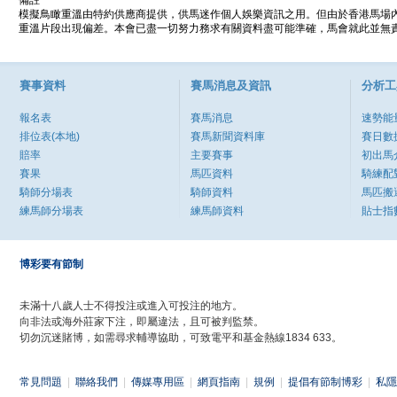
備註
模擬鳥瞰重溫由特約供應商提供，供馬迷作個人娛樂資訊之用。但由於香港馬場
重溫片段出現偏差。本會已盡一切努力務求有關資料盡可能準確，馬會就此並無責
賽事資料
賽馬消息及資訊
分析工
報名表
賽馬消息
速勢能
排位表(本地)
賽馬新聞資料庫
賽日數
賠率
主要賽事
初出馬
賽果
馬匹資料
騎練配
騎師分場表
騎師資料
馬匹搬
練馬師分場表
練馬師資料
貼士指
博彩要有節制
未滿十八歲人士不得投注或進入可投注的地方。
向非法或海外莊家下注，即屬違法，且可被判監禁。
切勿沉迷賭博，如需尋求輔導協助，可致電平和基金熱線1834 633。
常見問題
|
聯絡我們
|
傳媒專用區
|
網頁指南
|
規例
|
提倡有節制博彩
|
私隱