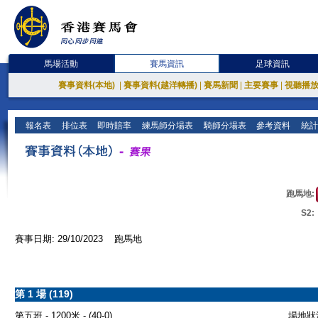
馬場活動
賽馬資訊
足球資訊
賽事資料(本地)
|
賽事資料(越洋轉播)
|
賽馬新聞
|
主要賽事
|
視聽播
報名表
排位表
即時賠率
練馬師分場表
騎師分場表
參考資料
統計
跑馬地:
S2:
賽事日期: 29/10/2023 跑馬地
第 1 場 (119)
第五班 - 1200米 - (40-0)
場地狀況