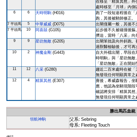
在移至「精算其然」外
處時移至「月球」內側
6
6
天時明駒
(H016)
跑了一段短途程後在「
跑，其後被騎師修正。
5
7 平頭馬
中華威威
(D075)
出閘僅屬一般，其後不
10
7 平頭馬
同喜囍
(G105)
起步後不久被碰撞後軀
擠迫，當時「八采」向
9
9
星叻無敵
(G205)
出閘笨拙及向外斜跑。
過獸醫檢驗後，才可再
10
2
神魔金剛
(G443)
自大外檔出閘，早段在
時明駒」與「星叻無敵
「星叻無敵」正在開始
11
12
八采
(G280)
趨近二百米處時在被「
無發現任何明顯異常之
12
4
精算其然
(E307)
賽後，希威森報告，坐
應，他認為坐騎現階段
確認將安排「精算其然
無發現任何明顯異常之
勝出馬匹血統
父系: Sebring
領航神駒
母系: Fleeting Touch