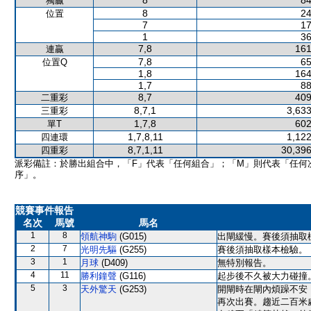
8
84
獨贏
8
24
位置
7
17
1
36
7,8
161
連贏
7,8
65
位置Q
1,8
164
1,7
88
8,7
409
二重彩
8,7,1
3,633
三重彩
1,7,8
602
單T
1,7,8,11
1,122
四連環
8,7,1,11
30,396
四重彩
派彩備註：於勝出組合中，「F」代表「任何組合」；「M」則代表「任何
序」。
競賽事件報告
名次
馬號
馬名
1
8
領航神駒
(G015)
出閘緩慢。賽後須抽取
2
7
光明先驅
(G255)
賽後須抽取樣本檢驗。
3
1
月球
(D409)
無特別報告。
4
11
勝利鐘聲
(G116)
起步後不久被大力碰撞
5
3
天外驚天
(G253)
開閘時在閘內煩躁不安
再次出賽。趨近二百米