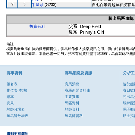
9
5
牛皇頭
(G233)
自七百米處起須在沒有遮
勝出馬匹血統
父系: Deep Field
投資有利
母系: Prinny's Girl
備註
模擬鳥瞰重溫由特約供應商提供，供馬迷作個人娛樂資訊之用。但由於香港馬場
重溫片段出現偏差。本會已盡一切努力務求有關資料盡可能準確，馬會就此並無責
賽事資料
賽馬消息及資訊
分析工
報名表
賽馬消息
速勢能
排位表(本地)
賽馬新聞資料庫
賽日數
賠率
主要賽事
初出馬
賽果
馬匹資料
騎練配
騎師分場表
騎師資料
馬匹搬
練馬師分場表
練馬師資料
貼士指
博彩要有節制