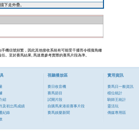
擋下走外疊。
內手機信號頻繁，因此其他接收系統有可能受干擾而令模擬鳥瞰
任。至於賽馬結果, 馬迷應參考實際的賽馬片段為準。
具
視聽播放區
實用資訊
量
賽日收音機
賽馬日一般資訊
據
賽馬節目
檔位統計
介紹
試閘片段
騎師王統計
對及初岀馬成績
自購馬來港前賽事片段
靈活玩
遷紀錄
賽馬娛樂新聞
傳媒專用區
數