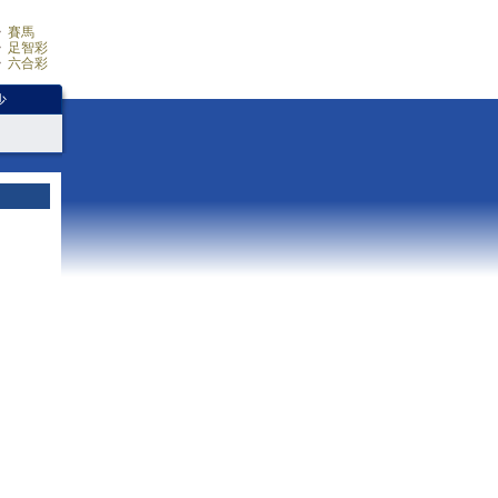
賽馬
足智彩
六合彩
少