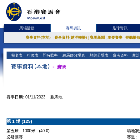
馬場活動
賽馬資訊
足球資訊
賽事資料(本地)
|
賽事資料(越洋轉播)
|
賽馬新聞
|
主要賽事
|
視聽播
報名表
排位表
即時賠率
練馬師分場表
騎師分場表
參考資料
統計
賽事日期: 01/11/2023 跑馬地
第 1 場 (129)
第五班 - 1000米 - (40-0)
場地狀況
必發讓賽
賽道 :