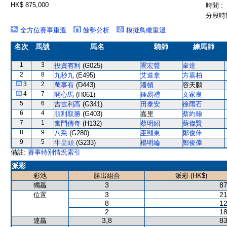
HK$ 875,000
時間 :
分段時間
全方位賽事重溫
餘勢分析
模擬鳥瞰重溫
名次
馬號
馬名
騎師
練馬師
1
3
投資有利
(G025)
霍宏聲
韋達
2
8
九秒九
(E495)
艾道拿
方嘉柏
3
2
萬事有
(D443)
潘頓
容天鵬
4
7
開心馬
(H061)
鍾易禮
文家良
5
6
吉吉利高
(G341)
田泰安
徐雨石
6
4
順利取勝
(G403)
嘉里
蔡約翰
7
1
奮鬥傳奇
(H132)
蔡明紹
蘇偉賢
8
9
八采
(G280)
巫顯東
鄭俊偉
9
5
牛皇頭
(G233)
楊明綸
鄭俊偉
備註:
賽事特別情況索引
派彩
彩池
勝出組合
派彩 (HK$)
3
87
獨贏
3
21
位置
8
12
2
18
3,8
83
連贏