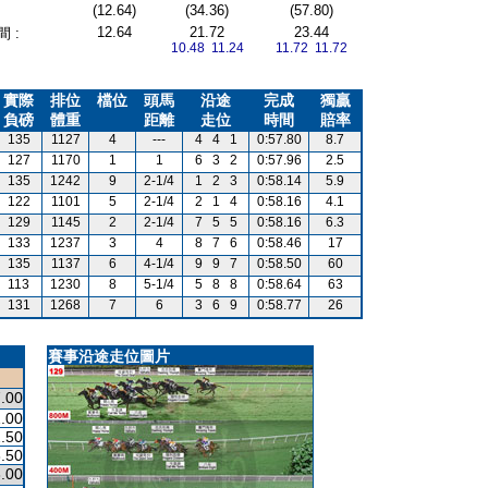
(12.64)
(34.36)
(57.80)
12.64
21.72
23.44
 :
10.48 11.24
11.72 11.72
實際
排位
檔位
頭馬
沿途
完成
獨贏
負磅
體重
距離
走位
時間
賠率
135
1127
4
---
4
4
1
0:57.80
8.7
127
1170
1
1
6
3
2
0:57.96
2.5
135
1242
9
2-1/4
1
2
3
0:58.14
5.9
122
1101
5
2-1/4
2
1
4
0:58.16
4.1
129
1145
2
2-1/4
7
5
5
0:58.16
6.3
133
1237
3
4
8
7
6
0:58.46
17
135
1137
6
4-1/4
9
9
7
0:58.50
60
113
1230
8
5-1/4
5
8
8
0:58.64
63
131
1268
7
6
3
6
9
0:58.77
26
賽事沿途走位圖片
.00
.00
.50
.50
.00