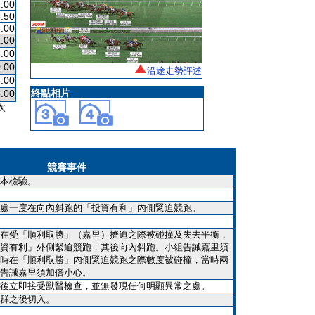
.00
.50
.00
.00
.00
.00
沿途走勢評述
.00
終點相片
.00
次
競賽事件
本檢驗。
處一度在向內斜跑的「投資有利」內側緊迫競跑。
在受「順利取勝」（嘉里）擠迫之際被碰撞及失去平衡，
資有利」外側緊迫競跑，其後向內斜跑。小組告誡嘉里須
時在「順利取勝」內側緊迫競跑之際數度被碰撞，當時兩
告誡嘉里須加倍小心。
後立即接受獸醫檢查，並無發現任何明顯異常之處。
群之後切入。