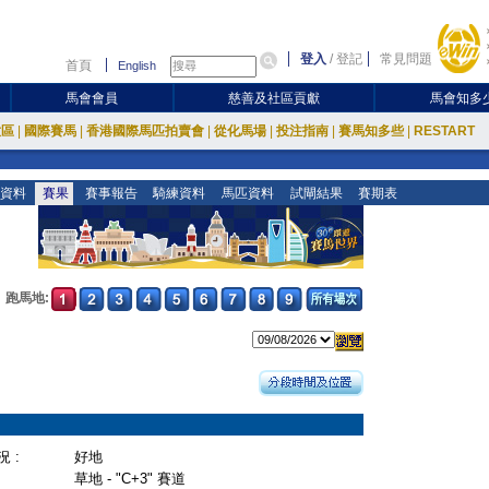
登入
/
登記
常見問題
首頁
English
馬會會員
慈善及社區貢獻
馬會知多
放區
|
國際賽馬
|
香港國際馬匹拍賣會
|
從化馬場
|
投注指南
|
賽馬知多些
|
RESTART
資料
賽果
賽事報告
騎練資料
馬匹資料
試閘結果
賽期表
跑馬地:
 :
好地
草地 - "C+3" 賽道