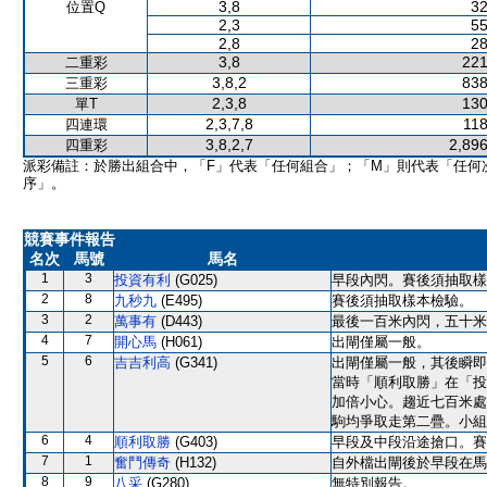
3,8
32
位置Q
2,3
55
2,8
28
3,8
221
二重彩
3,8,2
838
三重彩
2,3,8
130
單T
2,3,7,8
118
四連環
3,8,2,7
2,896
四重彩
派彩備註：於勝出組合中，「F」代表「任何組合」；「M」則代表「任何
序」。
競賽事件報告
名次
馬號
馬名
1
3
投資有利
(G025)
早段內閃。賽後須抽取樣
2
8
九秒九
(E495)
賽後須抽取樣本檢驗。
3
2
萬事有
(D443)
最後一百米內閃，五十米
4
7
開心馬
(H061)
出閘僅屬一般。
5
6
吉吉利高
(G341)
出閘僅屬一般，其後瞬即
當時「順利取勝」在「投
加倍小心。趨近七百米處
駒均爭取走第二疊。小組
6
4
順利取勝
(G403)
早段及中段沿途搶口。賽
7
1
奮鬥傳奇
(H132)
自外檔出閘後於早段在馬
8
9
八采
(G280)
無特別報告。