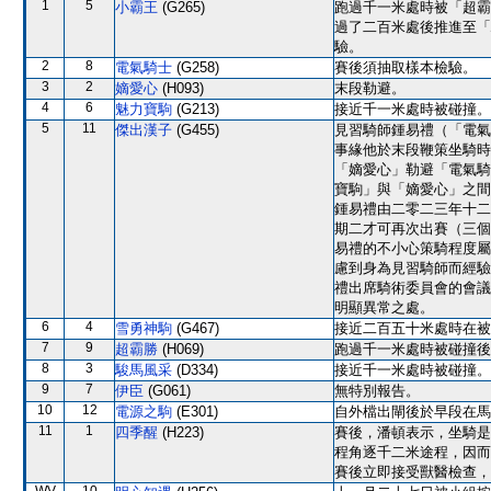
1
5
小霸王
(G265)
跑過千一米處時被「超霸
過了二百米處後推進至「
驗。
2
8
電氣騎士
(G258)
賽後須抽取樣本檢驗。
3
2
嫡愛心
(H093)
末段勒避。
4
6
魅力寶駒
(G213)
接近千一米處時被碰撞。
5
11
傑出漢子
(G455)
見習騎師鍾易禮（「電氣
事緣他於末段鞭策坐騎時
「嫡愛心」勒避「電氣騎
寶駒」與「嫡愛心」之間
鍾易禮由二零二三年十二
期二才可再次出賽（三個
易禮的不小心策騎程度屬
慮到身為見習騎師而經驗
禮出席騎術委員會的會議
明顯異常之處。
6
4
雪勇神駒
(G467)
接近二百五十米處時在被
7
9
超霸勝
(H069)
跑過千一米處時被碰撞後
8
3
駿馬風采
(D334)
接近千一米處時被碰撞。
9
7
伊臣
(G061)
無特別報告。
10
12
電源之駒
(E301)
自外檔出閘後於早段在馬
11
1
四季醒
(H223)
賽後，潘頓表示，坐騎是
程角逐千二米途程，因而
賽後立即接受獸醫檢查，