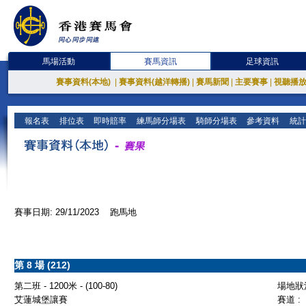
馬場活動
賽馬資訊
足球資訊
賽事資料(本地)
|
賽事資料(越洋轉播)
|
賽馬新聞
|
主要賽事
|
視聽播
報名表
排位表
即時賠率
練馬師分場表
騎師分場表
參考資料
統計
賽事日期: 29/11/2023 跑馬地
第 8 場 (212)
第二班 - 1200米 - (100-80)
場地狀況
艾蓮城堡讓賽
賽道 :