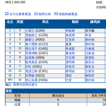
HK$ 2,840,000
時間 :
分段時間
全方位賽事重溫
餘勢分析
模擬鳥瞰重溫
名次
馬號
馬名
騎師
練馬師
1
5
小霸王
(G265)
周俊樂
容天鵬
2
8
電氣騎士
(G258)
鍾易禮
韋達
3
2
嫡愛心
(H093)
艾道拿
蔡約翰
4
6
魅力寶駒
(G213)
嘉里
蔡約翰
5
11
傑出漢子
(G455)
希威森
呂健威
6
4
雪勇神駒
(G467)
麥道朗
沈集成
7
9
超霸勝
(H069)
艾兆禮
葉楚航
8
3
駿馬風采
(D334)
潘明輝
羅富全
9
7
伊臣
(G061)
田泰安
羅富全
10
12
電源之駒
(E301)
蔡明紹
文家良
11
1
四季醒
(H223)
潘頓
黎昭昇
WV
10
明心知遇
(H256)
巴度
蔡約翰
備註:
賽事特別情況索引
派彩
彩池
勝出組合
派彩 (HK$
5
78
獨贏
5
26
位置