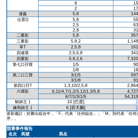
8
15
2
17
5,8
144
連贏
5,8
55
位置Q
2,5
63
2,8
31
5,8
357
二重彩
5,8,2
1,148
三重彩
2,5,8
161
單T
2,5,6,8
341
四連環
5,8,2,6
7,320
四重彩
1/5
90
第七口孖寶
1/8
16
3/1/5
597
第二口三寶
3/1/8
91
1,3,10/2,5,8
2,864
第四口孖T
6,11/4,7/1,2/3,12/1,3/5,8
4,727
六環彩
6/7/1/3/1/5
54,319
10 [巴度]
騎師王 1
6 [容天鵬]
練馬師王 1
派彩備註：於勝出組合中，「F」代表「任何組合」；「M」則代表「任何
序」。
競賽事件報告
名次
馬號
馬名