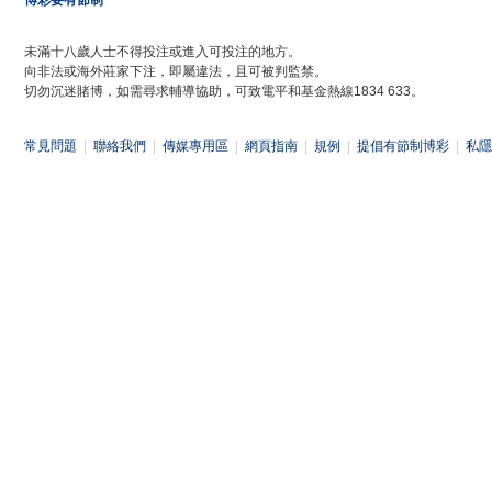
博彩要有節制
未滿十八歲人士不得投注或進入可投注的地方。
向非法或海外莊家下注，即屬違法，且可被判監禁。
切勿沉迷賭博，如需尋求輔導協助，可致電平和基金熱線1834 633。
常見問題
|
聯絡我們
|
傳媒專用區
|
網頁指南
|
規例
|
提倡有節制博彩
|
私隱