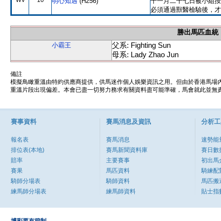
WV
10
明心知遇
(H256)
十一月二十七日被小組按
必須通過獸醫檢驗後，才
勝出馬匹血統
父系: Fighting Sun
小霸王
母系: Lady Zhao Jun
備註
模擬鳥瞰重溫由特約供應商提供，供馬迷作個人娛樂資訊之用。但由於香港馬場
重溫片段出現偏差。本會已盡一切努力務求有關資料盡可能準確，馬會就此並無責
賽事資料
賽馬消息及資訊
分析工
報名表
賽馬消息
速勢能
排位表(本地)
賽馬新聞資料庫
賽日數
賠率
主要賽事
初出馬
賽果
馬匹資料
騎練配
騎師分場表
騎師資料
馬匹搬
練馬師分場表
練馬師資料
貼士指