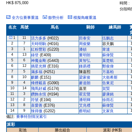
HK$ 875,000
時間 :
分段時間
全方位賽事重溫
餘勢分析
模擬鳥瞰重溫
名次
馬號
馬名
騎師
練馬師
1
11
活力多多
(H022)
田泰安
伍鵬志
2
7
天時明駒
(H016)
周俊樂
容天鵬
3
1
紅粉豐彩
(G220)
潘頓
韋達
4
13
綠登
(E409)
董明朗
蘇偉賢
5
6
神魔金剛
(G443)
黃智弘
葉楚航
6
12
摘星光輝
(E316)
鍾易禮
鄭俊偉
7
5
滿多福
(H251)
陳嘉熙
方嘉柏
8
10
麒麟
(E151)
梁家俊
大衛希斯
9
4
烽煙載喜
(G090)
麥道朗
告東尼
10
14
飛馬好威
(G174)
嘉里
賀賢
11
3
鑽飾永恆
(H194)
霍宏聲
廖康銘
12
2
符號
(E194)
潘明輝
徐雨石
13
8
喜愛善
(E376)
艾兆禮
蘇偉賢
14
9
辣得傲
(G202)
蔡明紹
文家良
備註:
賽事特別情況索引
派彩
彩池
勝出組合
派彩 (HK$)