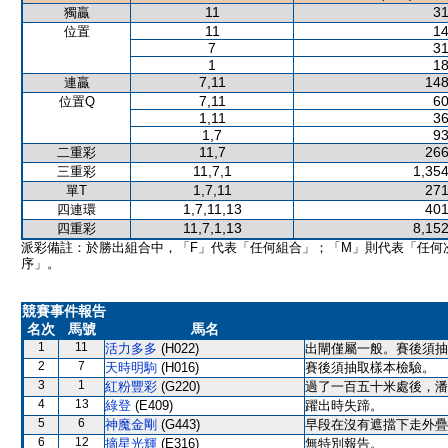
11
31
獨贏
11
14
位置
7
31
1
18
7,11
148
連贏
7,11
60
位置Q
1,11
36
1,7
93
11,7
266
二重彩
11,7,1
1,354
三重彩
1,7,11
271
單T
1,7,11,13
401
四連環
11,7,1,13
8,152
四重彩
派彩備註：於勝出組合中，「F」代表「任何組合」；「M」則代表「任何
序」。
競賽事件報告
名次
馬號
馬名
1
11
活力多多
(H022)
出閘僅屬一般。賽後須抽
2
7
天時明駒
(H016)
賽後須抽取樣本檢驗。
3
1
紅粉豐彩
(G220)
過了一百五十米處後，潘
4
13
綠登
(E409)
躍出時失蹄。
5
6
神魔金剛
(G443)
早段在沒有遮擋下走外疊
6
12
摘星光輝
(E316)
無特別報告。