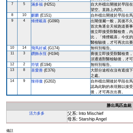
7
5
滿多福
(H251)
自大外檔出閘後於早段在
望空。直路上內閃。
8
10
麒麟
(E151)
自外檔出閘後於早段在馬
9
4
烽煙載喜
(G090)
出閘僅屬一般，其後不久
首次角逐全天候跑道賽事
後立即接受獸醫檢查，內
比，「烽煙載喜」今仗的
醫檢驗後，才可再次出賽
10
14
飛馬好威
(G174)
無特別報告。
11
3
鑽飾永恆
(H194)
賽後立即接受獸醫檢查，
須通過獸醫檢驗後，才可
12
2
符號
(E194)
無特別報告。
13
8
喜愛善
(E376)
大部分途程在沒有遮擋下
之處。
14
9
辣得傲
(G202)
自外檔出閘後於早段在馬
認為此駒的表現難以接受
後，才可再次出賽。
勝出馬匹血統
父系: Into Mischief
活力多多
母系: Starship Angel
備註