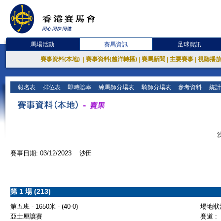
馬場活動
賽馬資訊
足球資訊
賽事資料(本地)
|
賽事資料(越洋轉播)
|
賽馬新聞
|
主要賽事
|
視聽播
報名表
排位表
即時賠率
練馬師分場表
騎師分場表
參考資料
統計
賽事日期: 03/12/2023 沙田
第 1 場 (213)
第五班 - 1650米 - (40-0)
場地狀況
亞士厘讓賽
賽道 :