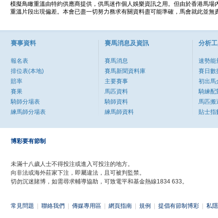
模擬鳥瞰重溫由特約供應商提供，供馬迷作個人娛樂資訊之用。但由於香港馬場
重溫片段出現偏差。本會已盡一切努力務求有關資料盡可能準確，馬會就此並無責
賽事資料
賽馬消息及資訊
分析工
報名表
賽馬消息
速勢能
排位表(本地)
賽馬新聞資料庫
賽日數
賠率
主要賽事
初出馬
賽果
馬匹資料
騎練配
騎師分場表
騎師資料
馬匹搬
練馬師分場表
練馬師資料
貼士指
博彩要有節制
未滿十八歲人士不得投注或進入可投注的地方。
向非法或海外莊家下注，即屬違法，且可被判監禁。
切勿沉迷賭博，如需尋求輔導協助，可致電平和基金熱線1834 633。
常見問題
|
聯絡我們
|
傳媒專用區
|
網頁指南
|
規例
|
提倡有節制博彩
|
私隱