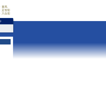
賽馬
足智彩
六合彩
少