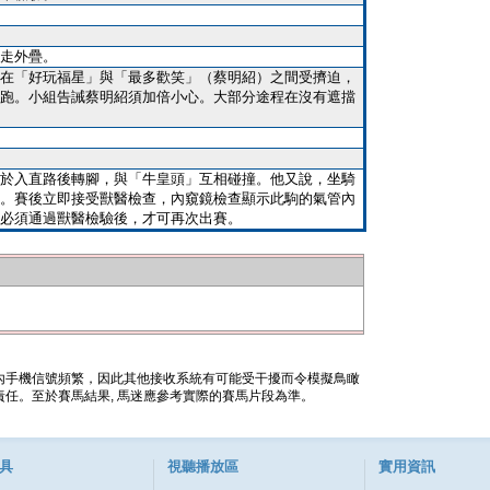
走外疊。
在「好玩福星」與「最多歡笑」（蔡明紹）之間受擠迫，
跑。小組告誡蔡明紹須加倍小心。大部分途程在沒有遮擋
於入直路後轉腳，與「牛皇頭」互相碰撞。他又說，坐騎
。賽後立即接受獸醫檢查，內窺鏡檢查顯示此駒的氣管內
必須通過獸醫檢驗後，才可再次出賽。
內手機信號頻繁，因此其他接收系統有可能受干擾而令模擬鳥瞰
任。至於賽馬結果, 馬迷應參考實際的賽馬片段為準。
具
視聽播放區
實用資訊