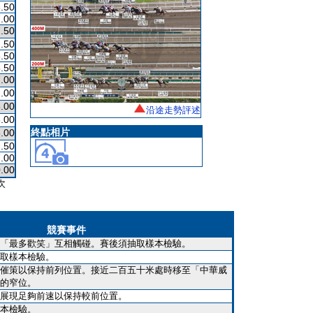
.50
.00
.50
.50
.50
.50
.00
.00
.00
沿途走勢評述
.00
終點相片
.00
.50
.00
.00
次
競賽事件
「最多歡笑」互相觸碰。賽後須抽取樣本檢驗。
取樣本檢驗。
催策以保持前列位置。接近二百五十米處時移至「中華威
的窄位。
展現足夠前速以保持較前位置。
本檢驗。