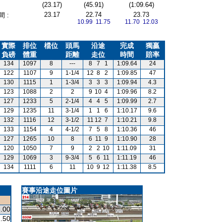
(23.17)
(45.91)
(1:09.64)
23.17
22.74
23.73
 :
10.99 11.75
11.70 12.03
實際
排位
檔位
頭馬
沿途
完成
獨贏
負磅
體重
距離
走位
時間
賠率
134
1097
8
---
8
7
1
1:09.64
24
122
1107
9
1-1/4
12
8
2
1:09.85
47
130
1115
1
1-3/4
3
3
3
1:09.94
4.3
123
1088
2
2
9
10
4
1:09.96
8.2
127
1233
5
2-1/4
4
4
5
1:09.99
2.7
129
1235
11
3-1/4
1
1
6
1:10.17
9.6
132
1116
12
3-1/2
11
12
7
1:10.21
9.8
133
1154
4
4-1/2
7
5
8
1:10.36
46
127
1265
10
8
6
11
9
1:10.90
28
120
1050
7
9
2
2
10
1:11.09
31
129
1069
3
9-3/4
5
6
11
1:11.19
46
134
1111
6
11
10
9
12
1:11.38
8.5
賽事沿途走位圖片
.00
.50