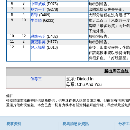
6
8
中華威威
(D075)
無特別報告。
7
6
魅力一丁
(G278)
出閘笨拙及失去平衡。
8
4
月球
(D409)
大部分途程在沒有遮擋下
9
10
牛皇頭
(G233)
接近二百五十米處時一度
當時「最多歡笑」向外斜
下走外疊。
10
12
綫路光明
(E482)
無特別報告。
11
2
勇冠群英
(H177)
無特別報告。
12
1
好玩福星
(E013)
賽後，田泰安報告，坐騎
在該處後未能以勁勢衝刺
有很多血。「好玩福星」
勝出馬匹血統
父系: Dialed In
佳尊三
母系: Chu And You
備註
模擬鳥瞰重溫由特約供應商提供，供馬迷作個人娛樂資訊之用。但由於香港馬場
重溫片段出現偏差。本會已盡一切努力務求有關資料盡可能準確，馬會就此並無責
賽事資料
賽馬消息及資訊
分析工