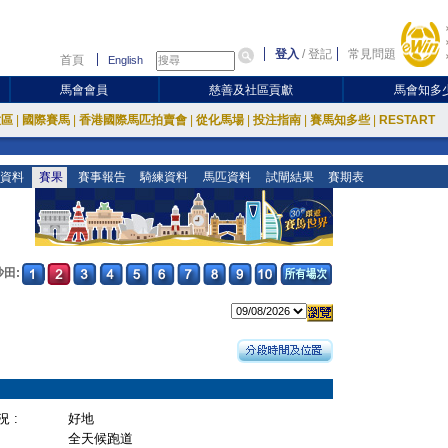
登入
/
登記
常見問題
首頁
English
馬會會員
慈善及社區貢獻
馬會知多
放區
|
國際賽馬
|
香港國際馬匹拍賣會
|
從化馬場
|
投注指南
|
賽馬知多些
|
RESTART
資料
賽果
賽事報告
騎練資料
馬匹資料
試閘結果
賽期表
沙田:
 :
好地
全天候跑道