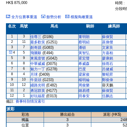
HK$ 875,000
時間 :
分段時間
全方位賽事重溫
餘勢分析
模擬鳥瞰重溫
名次
馬號
馬名
騎師
練馬師
1
3
佳尊三
(D186)
董明朗
蘇偉賢
2
11
最多歡笑
(G251)
蔡明紹
巫偉傑
3
7
創奇蹟
(G083)
潘頓
文家良
4
5
飛騰騅
(E494)
黃智弘
方嘉柏
5
9
東風壹號
(G042)
霍宏聲
廖康銘
6
8
中華威威
(D075)
希威森
徐雨石
7
6
魅力一丁
(G278)
巴度
呂健威
8
4
月球
(D409)
梁家俊
黎昭昇
9
10
牛皇頭
(G233)
楊明綸
鄭俊偉
10
12
綫路光明
(E482)
周俊樂
容天鵬
11
2
勇冠群英
(H177)
鍾易禮
蘇偉賢
12
1
好玩福星
(E013)
田泰安
伍鵬志
備註:
賽事特別情況索引
派彩
彩池
勝出組合
派彩 (HK$)
3
248
獨贏
3
52
位置