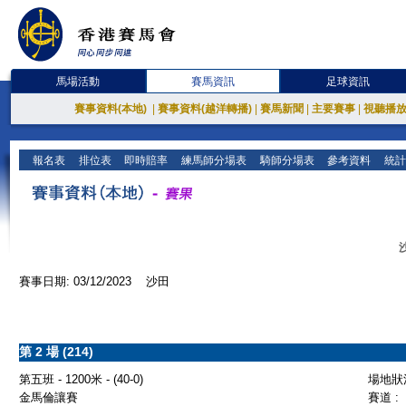
馬場活動
賽馬資訊
足球資訊
賽事資料(本地)
|
賽事資料(越洋轉播)
|
賽馬新聞
|
主要賽事
|
視聽播
報名表
排位表
即時賠率
練馬師分場表
騎師分場表
參考資料
統計
賽事日期: 03/12/2023 沙田
第 2 場 (214)
第五班 - 1200米 - (40-0)
場地狀況
金馬倫讓賽
賽道 :