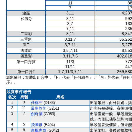
11
88
7
17
3,11
4,237
連贏
3,11
992
位置Q
3,7
163
7,11
235
3,11
8,347
二重彩
3,11,7
55,262
三重彩
3,7,11
5,275
單T
3,5,7,11
8,853
四連環
3,11,7,5
402,818
四重彩
11/3
772
第一口孖寶
11/11
447
1,7,11/3,7,11
269,580
第一口孖T
派彩備註：於勝出組合中，「F」代表「任何組合」；「M」則代表「任何
序」。
競賽事件報告
名次
馬號
馬名
1
3
佳尊三
(D186)
出閘笨拙，向外斜跑，與
2
11
最多歡笑
(G251)
起步時被碰撞。賽後須抽
3
7
創奇蹟
(G083)
出閘僅屬一般，早段須受
威」內側以佔取該駒內側
4
5
飛騰騅
(E494)
早段儘管受催策，但未能
5
9
東風壹號
(G042)
出閘笨拙。賽後須抽取樣