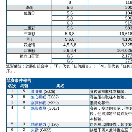
8
118
5,6
300
連贏
5,6
104
位置Q
5,8
590
6,8
519
5,6
583
二重彩
5,6,8
16,618
三重彩
5,6,8
4,180
單T
4,5,6,8
3,325
四連環
5,6,8,4
104,025
四重彩
6/5
2,172
第六口孖寶
6/6
273
派彩備註：於勝出組合中，「F」代表「任何組合」；「M」則代表「任何
序」。
競賽事件報告
名次
馬號
馬名
1
5
黃腳鱲
(G326)
賽後須抽取樣本檢驗。
2
6
無心睡眠
(D082)
賽後須抽取樣本檢驗。
3
8
嘉寶神駒
(H329)
無特別報告。
4
4
魅影獵飛
(G317)
賽後，麥道朗表示，他獲
後，他選擇將坐騎置於中
本檢驗。
5
3
精彩動力
(H120)
自外檔出閘緩慢，其後於
6
2
火鑽
(G022)
接近千四米處時推進至「