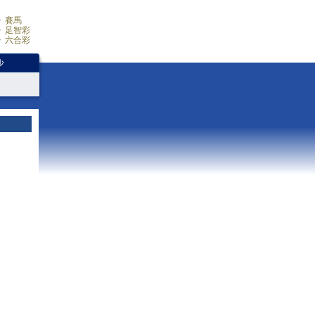
賽馬
足智彩
六合彩
少