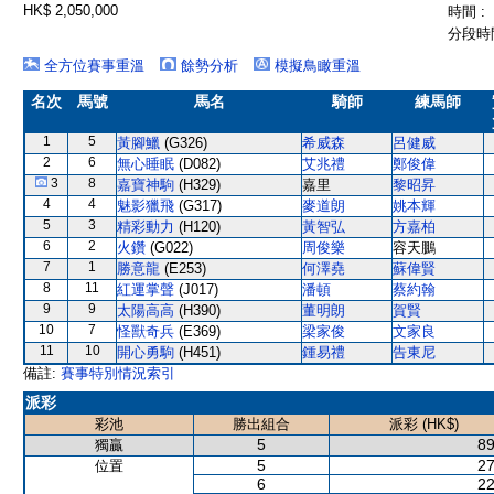
HK$ 2,050,000
時間 :
分段時間
全方位賽事重溫
餘勢分析
模擬鳥瞰重溫
名次
馬號
馬名
騎師
練馬師
1
5
黃腳鱲
(G326)
希威森
呂健威
2
6
無心睡眠
(D082)
艾兆禮
鄭俊偉
3
8
嘉寶神駒
(H329)
嘉里
黎昭昇
4
4
魅影獵飛
(G317)
麥道朗
姚本輝
5
3
精彩動力
(H120)
黃智弘
方嘉柏
6
2
火鑽
(G022)
周俊樂
容天鵬
7
1
勝意龍
(E253)
何澤堯
蘇偉賢
8
11
紅運掌聲
(J017)
潘頓
蔡約翰
9
9
太陽高高
(H390)
董明朗
賀賢
10
7
怪獸奇兵
(E369)
梁家俊
文家良
11
10
開心勇駒
(H451)
鍾易禮
告東尼
備註:
賽事特別情況索引
派彩
彩池
勝出組合
派彩 (HK$)
5
89
獨贏
5
27
位置
6
22