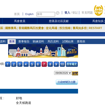
登入
/
登記
常見問題
首頁
English
馬會會員
慈善及社區貢獻
馬會知多
放區
|
國際賽馬
|
香港國際馬匹拍賣會
|
從化馬場
|
投注指南
|
賽馬知多些
|
RESTART
資料
賽果
賽事報告
騎練資料
馬匹資料
試閘結果
賽期表
沙田:
 :
好地
全天候跑道