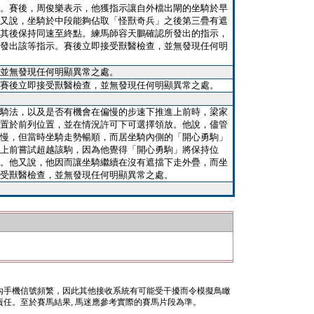
。賽後，周俊樂表示，他獲指示讓自外檔出閘的坐騎於早
又說，坐騎於中段能夠佔取「怪獸奇兵」之後第三疊有遮
其後保持同速至終點。練馬師容天鵬確認所發出的指示，
發出該等指示。賽後立即接受獸醫檢查，並無發現任何明
並無發現任何明顯異常之處。
賽後立即接受獸醫檢查，並無發現任何明顯異常之處。
騎法，以及是否有機會在偏慢的步速下推進上前時，梁家
置於前列位置，並在情況許可下可選擇領放。他說，儘管
慢，但當時坐騎走勢暢順，而居坐騎內側的「開心勇駒」
上前嘗試超越該駒，因為他覺得「開心勇駒」將保持位
。他又說，他因而讓坐騎繼續在沒有遮擋下走外疊，而坐
受獸醫檢查，並無發現任何明顯異常之處。
內手機信號頻繁，因此其他接收系統有可能受干擾而令模擬鳥瞰
任。至於賽馬結果, 馬迷應參考實際的賽馬片段為準。