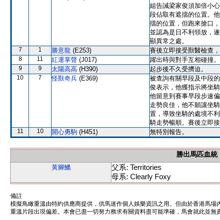
組告誡梁家俊須加倍小心
段佔取有遮擋的位置。他
擋的位置，但跑來搶口，
並認為是日不利領放，遂
顯異常之處。
7
1
勝意龍
(E253)
賽後立即接受獸醫檢查，
8
11
紅運掌聲
(J017)
躍出時與對手互相碰撞。
9
9
太陽高高
(H390)
起步後不久受擠迫。
10
7
怪獸奇兵
(E369)
被查詢有關早段及中段的
俊表示，他獲指示將坐騎
他留意到賽事早段步速偏
走勢良佳，他不願讓坐騎
置，導致坐騎的處境不利
騎走勢暢順。賽後立即接
11
10
開心勇駒
(H451)
無特別報告。
勝出馬匹血統
父系: Territories
黃腳鱲
母系: Clearly Foxy
備註
模擬鳥瞰重溫由特約供應商提供，供馬迷作個人娛樂資訊之用。但由於香港馬場
重溫片段出現偏差。本會已盡一切努力務求有關資料盡可能準確，馬會就此並無責