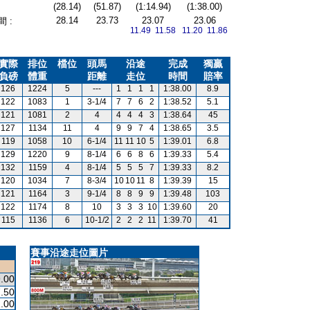
(28.14)
(51.87)
(1:14.94)
(1:38.00)
28.14
23.73
23.07
23.06
 :
11.49 11.58
11.20 11.86
實際
排位
檔位
頭馬
沿途
完成
獨贏
負磅
體重
距離
走位
時間
賠率
126
1224
5
---
1
1
1
1
1:38.00
8.9
122
1083
1
3-1/4
7
7
6
2
1:38.52
5.1
121
1081
2
4
4
4
4
3
1:38.64
45
127
1134
11
4
9
9
7
4
1:38.65
3.5
119
1058
10
6-1/4
11
11
10
5
1:39.01
6.8
129
1220
9
8-1/4
6
6
8
6
1:39.33
5.4
132
1159
4
8-1/4
5
5
5
7
1:39.33
8.2
120
1034
7
8-3/4
10
10
11
8
1:39.39
15
121
1164
3
9-1/4
8
8
9
9
1:39.48
103
122
1174
8
10
3
3
3
10
1:39.60
20
115
1136
6
10-1/2
2
2
2
11
1:39.70
41
賽事沿途走位圖片
.00
.50
.00