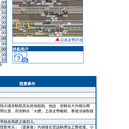
.00
.50
.50
.00
.00
.00
.00
.00
沿途走勢評述
.00
終點相片
.00
.00
.50
次
競賽事件
指示讓坐騎順其自然地競跑。他說，坐騎自大外檔出閘
間位置，而坐騎在「火鑽」之後走勢暢順。賽後須抽取樣
早段在馬群之後切入。
怪獸奇兵」（梁家俊）內側後在受該駒擠迫之際收慢。小