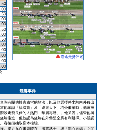
.50
.00
.50
.00
.00
.50
.00
.50
.00
.00
.00
沿途走勢評述
.00
.00
次
競賽事件
查詢有關他於直路彎的騎法，以及他選擇將坐騎向外移出
當他確認「福國寶」及「遨遊天下」均受催策時，他選擇
階段走勢良佳的大熱門「華麗再勝」。他又說，儘管他留
坐騎推進，但他認為坐騎在外疊望空將有利發揮。小組認
。賽後須抽取樣本檢驗。
撞。接近九百米處時在「風雲武士」與「開心高球」之間