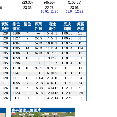
(23.33)
(45.59)
(1:09.55)
23.33
22.26
23.96
 :
10.91 11.35
11.64 12.32
實際
排位
檔位
頭馬
沿途
完成
獨贏
負磅
體重
距離
走位
時間
賠率
128
1169
4
---
5
4
1
1:09.55
1.6
128
1127
2
2-1/2
7
5
2
1:09.93
8
120
1084
3
5-3/4
10
8
3
1:10.47
11
128
1205
14
6-1/4
11
11
4
1:10.54
124
135
1086
1
6-3/4
9
7
5
1:10.63
13
128
1059
13
7
13
12
6
1:10.65
37
135
1196
6
8
1
1
7
1:10.84
18
135
1210
10
9-1/2
8
9
8
1:11.05
17
128
1147
8
11
6
10
9
1:11.31
12
128
1118
12
11-1/4
2
3
10
1:11.35
34
119
1055
7
12-1/4
4
6
11
1:11.52
54
126
1101
5
15-3/4
14
14
12
1:12.07
62
128
1123
9
16-1/4
12
13
13
1:12.13
239
126
1111
11
19
3
2
14
1:12.59
32
賽事沿途走位圖片