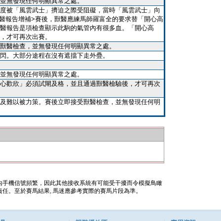
並無發現任何明顯異常之處。
度被「風雲武士」擠迫之際受阻礙，當時「風雲武士」向
023 獸醫報告增補>賽後，獸醫應練馬師羅富全的要求替「開心高
醫報告是項檢查顯示此駒的氣管內有很多血。「開心高
，才可再次出賽。
獸醫檢查，並無發現任何明顯異常之處。
閃。大部分途程在沒有遮擋下走外疊。
並無發現任何明顯異常之處。
心歡欣」必須試閘及格，並且通過獸醫檢驗後，才可再次
及難以被力策。賽後立即接受獸醫檢查，並無發現任何明
內手機信號頻繁，因此其他接收系統有可能受干擾而令模擬鳥瞰
任。至於賽馬結果, 馬迷應參考實際的賽馬片段為準。