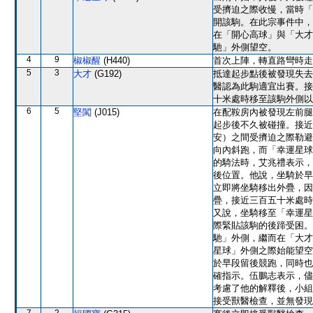
受擠迫之際收慢，當時「
開該駒。在此宗事件中，
在「開心高球」與「大才
馳」外側望空。
4
9
椒椒醒
(H440)
首次上陣，轉直路彎時走
5
3
大才
(G192)
抵達起步點後被發現失去
醫認為此駒適宜出賽。接
十米處時移至該駒外側以
6
5
堅闖
(J015)
在配鞍房內被發現左前腿
起步後不久被碰撞。接近
安）之間受擠迫之際勒避
向內斜跑，而「幸運星球
的騎法時，艾兆禮表示，
後位置。他說，坐騎於早
立即將坐騎移出外疊，因
疊，接近三百五十米處時
又說，坐騎移至「幸運星
際緊貼該駒的後蹄受困。
馳」外側，繼而在「大才
星球」外側之際始能望空
於早段留後競跑，同時也
確指示。伍鵬志表示，儘
考慮了他的解釋後，小組
接受獸醫檢查，並無發現