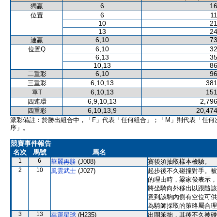
6
16
獨贏
6
11
位置
10
21
13
24
6,10
73
連贏
6,10
32
位置Q
6,13
35
10,13
86
6,10
96
二重彩
6,10,13
381
三重彩
6,10,13
151
單T
6,9,10,13
2,796
四連環
6,10,13,9
20,474
四重彩
派彩備註：於勝出組合中，「F」代表「任何組合」；「M」則代表「任何
序」。
競賽事件報告
名次
馬號
馬名
1
6
華麗再勝
(J008)
賽後須抽取樣本檢驗。
2
10
風雲武士
(J027)
起步後不久碰撞對手。被
的理由時，梁家俊表示，
將坐騎向外移出以跟隨該
意到該駒內側有空位可供
為騎師採取的策略屬合理
3
13
幸運星球
(H235)
出閘笨拙，其後不久被碰