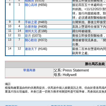
7
2
福國寶
(G315)
賽後立即接受獸醫檢查，
8
1
開心高球
(H056)
接近四百五十米處時在一
外斜跑。<11/12/2
球」進行內窺鏡檢查。獸
球」必須通過獸醫檢驗後
9
8
手錶之星
(H483)
出閘笨拙。賽後立即接受
10
4
合夥奔馳
(H408)
直路上墮退時在催策下內
11
14
潮州大兄
(E188)
躍出時被碰撞。
12
11
迎月
(G073)
賽後立即接受獸醫檢查，
13
7
開心歡欣
(H372)
賽後被發現流鼻血。「開
出賽。
14
12
遨遊天下
(H146)
最後二百米在墮退時內閃
顯異常之處。
勝出馬匹血統
父系: Press Statement
華麗再勝
母系: Hollywell
備註
模擬鳥瞰重溫由特約供應商提供，供馬迷作個人娛樂資訊之用。但由於香港馬場
重溫片段出現偏差。本會已盡一切努力務求有關資料盡可能準確，馬會就此並無責