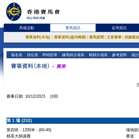
馬場活動
賽馬資訊
足球資訊
賽事資料(本地)
|
賽事資料(越洋轉播)
|
賽馬新聞
|
主要賽事
|
視聽播
報名表
排位表
即時賠率
練馬師分場表
騎師分場表
參考資料
統計
賽事日期: 10/12/2023 沙田
第 1 場 (232)
第四班 - 1200米 - (60-40)
場地狀況
精英大師讓賽
賽道 :