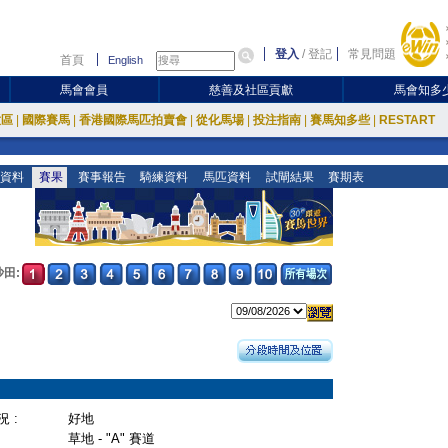
登入
/
登記
常見問題
首頁
English
馬會會員
慈善及社區貢獻
馬會知多
放區
|
國際賽馬
|
香港國際馬匹拍賣會
|
從化馬場
|
投注指南
|
賽馬知多些
|
RESTART
資料
賽果
賽事報告
騎練資料
馬匹資料
試閘結果
賽期表
沙田:
 :
好地
草地 - "A" 賽道