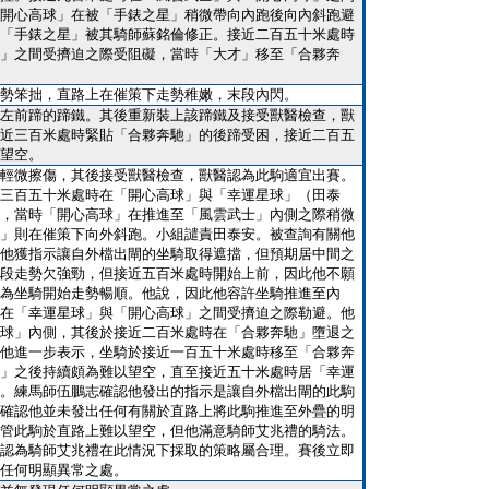
開心高球」在被「手錶之星」稍微帶向內跑後向內斜跑避
「手錶之星」被其騎師蘇銘倫修正。接近二百五十米處時
」之間受擠迫之際受阻礙，當時「大才」移至「合夥奔
勢笨拙，直路上在催策下走勢稚嫩，末段內閃。
左前蹄的蹄鐵。其後重新裝上該蹄鐵及接受獸醫檢查，獸
近三百米處時緊貼「合夥奔馳」的後蹄受困，接近二百五
望空。
輕微擦傷，其後接受獸醫檢查，獸醫認為此駒適宜出賽。
三百五十米處時在「開心高球」與「幸運星球」（田泰
，當時「開心高球」在推進至「風雲武士」內側之際稍微
」則在催策下向外斜跑。小組譴責田泰安。被查詢有關他
他獲指示讓自外檔出閘的坐騎取得遮擋，但預期居中間之
段走勢欠強勁，但接近五百米處時開始上前，因此他不願
為坐騎開始走勢暢順。他說，因此他容許坐騎推進至內
在「幸運星球」與「開心高球」之間受擠迫之際勒避。他
球」內側，其後於接近二百米處時在「合夥奔馳」墮退之
他進一步表示，坐騎於接近一百五十米處時移至「合夥奔
」之後持續頗為難以望空，直至接近五十米處時居「幸運
。練馬師伍鵬志確認他發出的指示是讓自外檔出閘的此駒
確認他並未發出任何有關於直路上將此駒推進至外疊的明
管此駒於直路上難以望空，但他滿意騎師艾兆禮的騎法。
認為騎師艾兆禮在此情況下採取的策略屬合理。賽後立即
任何明顯異常之處。