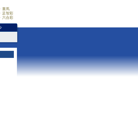
賽馬
足智彩
六合彩
少