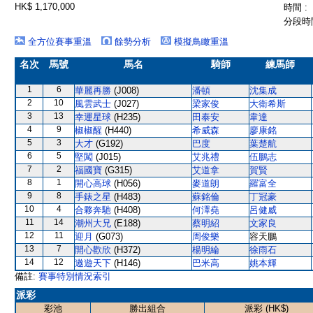
HK$ 1,170,000
時間 :
分段時間
全方位賽事重溫
餘勢分析
模擬鳥瞰重溫
名次
馬號
馬名
騎師
練馬師
1
6
華麗再勝
(J008)
潘頓
沈集成
2
10
風雲武士
(J027)
梁家俊
大衛希斯
3
13
幸運星球
(H235)
田泰安
韋達
4
9
椒椒醒
(H440)
希威森
廖康銘
5
3
大才
(G192)
巴度
葉楚航
6
5
堅闖
(J015)
艾兆禮
伍鵬志
7
2
福國寶
(G315)
艾道拿
賀賢
8
1
開心高球
(H056)
麥道朗
羅富全
9
8
手錶之星
(H483)
蘇銘倫
丁冠豪
10
4
合夥奔馳
(H408)
何澤堯
呂健威
11
14
潮州大兄
(E188)
蔡明紹
文家良
12
11
迎月
(G073)
周俊樂
容天鵬
13
7
開心歡欣
(H372)
楊明綸
徐雨石
14
12
遨遊天下
(H146)
巴米高
姚本輝
備註:
賽事特別情況索引
派彩
彩池
勝出組合
派彩 (HK$)