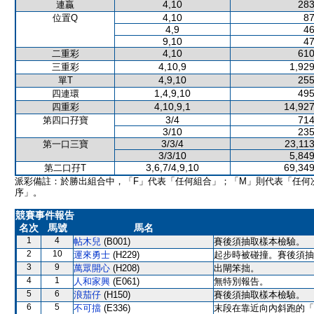
4,10
283
連贏
4,10
87
位置Q
4,9
46
9,10
47
4,10
610
二重彩
4,10,9
1,929
三重彩
4,9,10
255
單T
1,4,9,10
495
四連環
4,10,9,1
14,927
四重彩
3/4
714
第四口孖寶
3/10
235
3/3/4
23,113
第一口三寶
3/3/10
5,849
3,6,7/4,9,10
69,349
第二口孖T
派彩備註：於勝出組合中，「F」代表「任何組合」；「M」則代表「任何
序」。
競賽事件報告
名次
馬號
馬名
1
4
帖木兒
(B001)
賽後須抽取樣本檢驗。
2
10
運來勇士
(H229)
起步時被碰撞。賽後須抽
3
9
萬眾開心
(H208)
出閘笨拙。
4
1
人和家興
(E061)
無特別報告。
5
6
浪茄仔
(H150)
賽後須抽取樣本檢驗。
6
5
不可擋
(E336)
末段在靠近向內斜跑的「