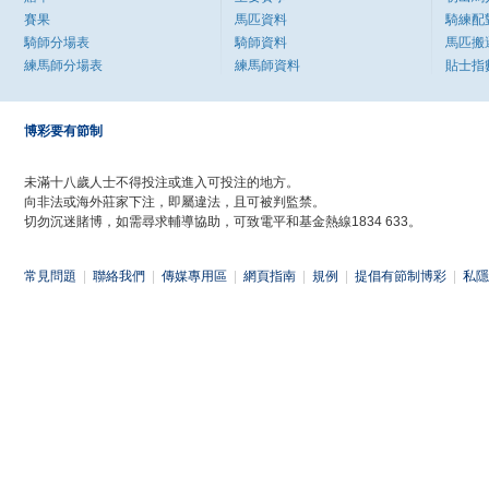
賽果
馬匹資料
騎練配
騎師分場表
騎師資料
馬匹搬
練馬師分場表
練馬師資料
貼士指
博彩要有節制
未滿十八歲人士不得投注或進入可投注的地方。
向非法或海外莊家下注，即屬違法，且可被判監禁。
切勿沉迷賭博，如需尋求輔導協助，可致電平和基金熱線1834 633。
常見問題
|
聯絡我們
|
傳媒專用區
|
網頁指南
|
規例
|
提倡有節制博彩
|
私隱