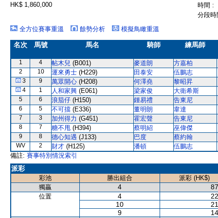
HK$ 1,860,000
時間 :
分段時間
全方位賽事重溫
餘勢分析
模擬鳥瞰重溫
名次
馬號
馬名
騎師
練馬師
1
4
帖木兒
(B001)
麥道朗
方嘉柏
2
10
運來勇士
(H229)
田泰安
伍鵬志
3
9
萬眾開心
(H208)
何澤堯
黎昭昇
4
1
人和家興
(E061)
梁家俊
大衛希斯
5
6
浪茄仔
(H150)
鍾易禮
告東尼
6
5
不可擋
(E336)
董明朗
韋達
7
3
加州得力
(G451)
霍宏聲
告東尼
8
7
糖不甩
(H394)
蔡明紹
巫偉傑
9
8
德心知遇
(J133)
巴度
蔡約翰
WV
2
財才
(H125)
潘頓
伍鵬志
備註:
賽事特別情況索引
派彩
彩池
勝出組合
派彩 (HK$)
4
87
獨贏
4
22
位置
10
21
9
14