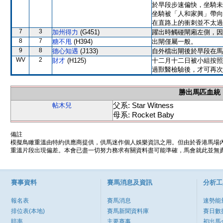
於早段步速偏快，坐騎未
坐騎被「人和家興」帶向
在直路上的衝刺並不太過
7
3
加州得力
(G451)
躍出時觸碰閘廂左側，因
8
7
糖不甩
(H394)
出閘僅屬一般。
9
8
德心知遇
(J133)
自外檔出閘後於早段在馬
WV
2
財才
(H125)
十二月十二日被小組按照
過獸醫檢驗後，才可再次
勝出馬匹血統
父系: Star Witness
帖木兒
母系: Rocket Baby
備註
模擬鳥瞰重溫由特約供應商提供，供馬迷作個人娛樂資訊之用。但由於香港馬場
重溫片段出現偏差。本會已盡一切努力務求有關資料盡可能準確，馬會就此並無責
賽事資料
賽馬消息及資訊
分析工
報名表
賽馬消息
速勢能
排位表(本地)
賽馬新聞資料庫
賽日數
賠率
主要賽事
初出馬