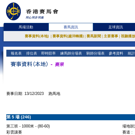
馬場活動
賽馬資訊
足球資訊
賽事資料(本地)
|
賽事資料(越洋轉播)
|
賽馬新聞
|
主要賽事
|
視聽播
報名表
排位表
即時賠率
練馬師分場表
騎師分場表
參考資料
統計
賽事日期: 13/12/2023 跑馬地
第 5 場 (246)
第三班 - 1000米 - (80-60)
場地狀況
彩雲讓賽
賽道 :