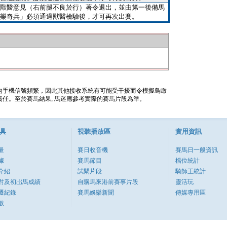
獸醫意見（右前腿不良於行）著令退出，並由第一後備馬
樂奇兵」必須通過獸醫檢驗後，才可再次出賽。
內手機信號頻繁，因此其他接收系統有可能受干擾而令模擬鳥瞰
任。至於賽馬結果, 馬迷應參考實際的賽馬片段為準。
具
視聽播放區
實用資訊
量
賽日收音機
賽馬日一般資訊
據
賽馬節目
檔位統計
介紹
試閘片段
騎師王統計
對及初岀馬成績
自購馬來港前賽事片段
靈活玩
遷紀錄
賽馬娛樂新聞
傳媒專用區
數