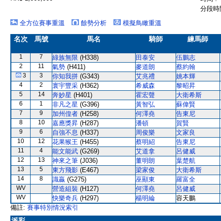
分段時間
全方位賽事重溫
餘勢分析
模擬鳥瞰重溫
名次
馬號
馬名
騎師
練馬師
1
7
綠族無限
(H338)
田泰安
伍鵬志
2
11
氣勢
(H411)
麥道朗
蔡約翰
3
3
你知我拼
(G343)
艾兆禮
姚本輝
4
2
寰宇豐采
(H362)
希威森
黎昭昇
5
14
奔妙星
(H401)
霍宏聲
大衛希斯
6
1
非凡之星
(G396)
黃智弘
蘇偉賢
7
9
加州偟者
(H258)
何澤堯
告東尼
8
10
嘉應獎昇
(H287)
潘頓
賀賢
9
6
自強不息
(H337)
周俊樂
文家良
10
12
花果猴王
(H455)
蔡明紹
告東尼
11
4
能文能武
(G269)
艾道拿
呂健威
12
13
神來之筆
(J036)
董明朗
葉楚航
13
5
東方飛影
(E467)
梁家俊
大衛希斯
14
8
識贏
(G275)
巫顯東
羅富全
WV
營造組裝
(H127)
何澤堯
呂健威
WV
快樂奇兵
(H297)
楊明綸
容天鵬
備註:
賽事特別情況索引
派彩