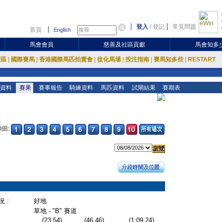
登入
/
登記
常見問題
首頁
English
馬會會員
慈善及社區貢獻
馬會知多
放區
|
國際賽馬
|
香港國際馬匹拍賣會
|
從化馬場
|
投注指南
|
賽馬知多些
|
RESTART
資料
賽果
賽事報告
騎練資料
馬匹資料
試閘結果
賽期表
沙田:
 :
好地
草地 - "B" 賽道
(23.54)
(46.46)
(1:09.24)