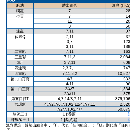
彩池
勝出組合
派彩 (HK$
7
28
獨贏
7
14
位置
11
20
3
50
7,11
97
連贏
7,11
37
位置Q
3,7
123
3,11
188
7,11
163
二重彩
7,11,3
2,084
三重彩
3,7,11
608
單T
2,3,7,11
747
四連環
7,11,3,2
10,527
四重彩
4/7
533
第九口孖寶
4/11
96
2/4/7
1,334
第二口三寶
2/4/11
375
4,7,14/3,7,11
379,706
第五口孖T
4,7/2,7/6,7,10/2,12/4,7/7,11
2,520
六環彩
7/2/7,10/2/4/7
58,675
1 [潘頓]
騎師王 1
1 [蔡約翰]
練馬師王 1
派彩備註：於勝出組合中，「F」代表「任何組合」；「M」則代表「任何
序」。