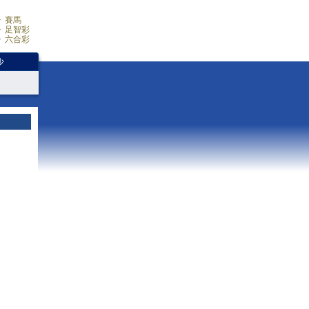
賽馬
足智彩
六合彩
少