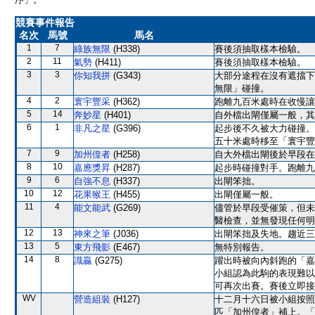
競賽事件報告
名次
馬號
馬名
1
7
綠族無限
(H338)
賽後須抽取樣本檢驗。
2
11
氣勢
(H411)
賽後須抽取樣本檢驗。
3
3
你知我拼
(G343)
大部分途程在沒有遮擋下
無限」碰撞。
4
2
寰宇豐采
(H362)
跑離九百米處時在收慢讓
5
14
奔妙星
(H401)
自外檔出閘僅屬一般，其
6
1
非凡之星
(G396)
起步後不久被大力碰撞。
五十米處時移至「寰宇豐
7
9
加州偟者
(H258)
自大外檔出閘後於早段在
8
10
嘉應獎昇
(H287)
起步時碰撞對手。跑離九
9
6
自強不息
(H337)
出閘笨拙。
10
12
花果猴王
(H455)
出閘僅屬一般。
11
4
能文能武
(G269)
儘管於早段受催策，但未
醫檢查，並無發現任何明
12
13
神來之筆
(J036)
出閘笨拙及失地。趨近三
13
5
東方飛影
(E467)
無特別報告。
14
8
識贏
(G275)
躍出時被向內斜跑的「嘉
小組認為此駒的表現難以
可再次出賽。賽後立即接
WV
營造組裝
(H127)
十二月十六日被小組按照
匹「加州偟者」補上。「