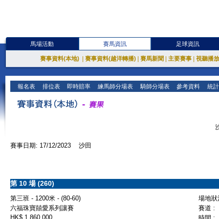
馬場活動
賽馬資訊
足球資訊
賽事資料(本地)
|
賽事資料(越洋轉播)
|
賽馬新聞
|
主要賽事
|
視聽播
報名表
排位表
即時賠率
練馬師分場表
騎師分場表
參考資料
統計
賽事日期: 17/12/2023 沙田
第 10 場 (260)
第三班 - 1200米 - (80-60)
場地狀況
六福珠寶囍愛系列讓賽
賽道 :
HK$ 1,860,000
時間 :