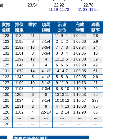
23.54
22.92
22.78
 :
11.19 11.73
11.23 11.55
實際
排位
檔位
頭馬
沿途
完成
獨贏
負磅
體重
距離
走位
時間
賠率
128
1129
11
---
11
9
1
1:09.24
2.8
123
1195
9
2-1/4
2
1
2
1:09.60
5.9
131
1182
13
3-3/4
7
7
3
1:09.84
24
132
1161
8
3-3/4
3
3
4
1:09.85
10
122
1292
12
4
12
12
5
1:09.88
39
125
1046
3
4
6
6
6
1:09.90
42
131
1073
14
4-1/2
14
14
7
1:09.95
61
123
1242
5
4-1/2
5
5
8
1:09.95
2.8
127
1109
10
5-1/2
9
11
9
1:10.13
21
122
1103
1
7-3/4
8
8
10
1:10.49
45
130
1209
6
8
13
13
11
1:10.53
25
121
1034
7
8-1/4
10
10
12
1:10.57
289
130
1231
2
9
4
4
13
1:10.68
85
126
1102
4
22-3/4
1
2
14
1:12.90
66
126
---
---
---
---
---
---
120
---
---
---
---
---
---
賽事沿途走位圖片