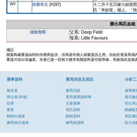
WV
快樂奇兵
(H297)
十二月十五日被小組按照
匹「奔妙星」補上。「快
勝出馬匹血統
父系: Deep Field
綠族無限
母系: Little Favours
備註
模擬鳥瞰重溫由特約供應商提供，供馬迷作個人娛樂資訊之用。但由於香港馬場
重溫片段出現偏差。本會已盡一切努力務求有關資料盡可能準確，馬會就此並無責
賽事資料
賽馬消息及資訊
分析工
報名表
賽馬消息
速勢能
排位表(本地)
賽馬新聞資料庫
賽日數
賠率
主要賽事
初出馬
賽果
馬匹資料
騎練配
騎師分場表
騎師資料
馬匹搬
練馬師分場表
練馬師資料
貼士指