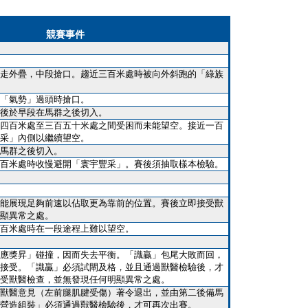
競賽事件
走外疊，中段搶口。趨近三百米處時被向外斜跑的「綠族
「氣勢」過頭時搶口。
後於早段在馬群之後切入。
四百米處至三百五十米處之間受困而未能望空。接近一百
采」內側以繼續望空。
馬群之後切入。
百米處時收慢避開「寰宇豐采」。賽後須抽取樣本檢驗。
能展現足夠前速以佔取更為靠前的位置。賽後立即接受獸
顯異常之處。
百米處時在一段途程上難以望空。
應獎昇」碰撞，因而失去平衡。「識贏」包尾大敗而回，
接受。「識贏」必須試閘及格，並且通過獸醫檢驗後，才
受獸醫檢查，並無發現任何明顯異常之處。
獸醫意見（左前腿肌腱受傷）著令退出，並由第二後備馬
營造組裝」必須通過獸醫檢驗後，才可再次出賽。