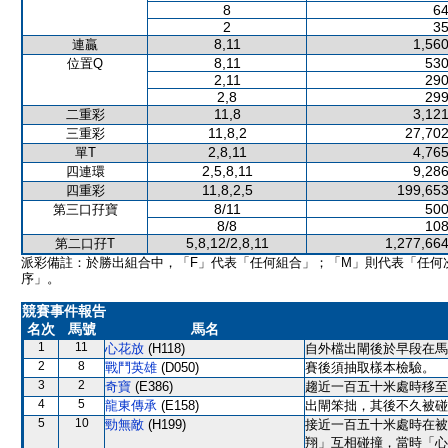
8
64
2
35
8,11
1,560
連贏
8,11
530
位置Q
2,11
290
2,8
299
11,8
3,121
二重彩
11,8,2
27,702
三重彩
2,8,11
4,765
單T
2,5,8,11
9,286
四連環
11,8,2,5
199,653
四重彩
8/11
500
第三口孖寶
8/8
108
5,8,12/2,8,11
1,277,664
第二口孖T
派彩備註：於勝出組合中，「F」代表「任何組合」；「M」則代表「任何
序」。
競賽事件報告
名次
馬號
馬名
1
11
心花放
(H118)
自外檔出閘後於早段在馬
2
8
戰鬥英雄
(D050)
賽後須抽取樣本檢驗。
3
2
奇寶
(E386)
趨近一百五十米處時移至
4
5
龍東傳承
(E158)
出閘笨拙，其後不久被碰
5
10
勁無敵
(H199)
接近一百五十米處時在被
翔」互相碰撞，當時「心