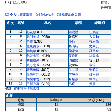
HK$ 1,170,000
時間 :
分段時間
全方位賽事重溫
餘勢分析
模擬鳥瞰重溫
名次
馬號
馬名
騎師
練馬師
1
11
心花放
(H118)
鍾易禮
伍鵬志
2
8
戰鬥英雄
(D050)
陳嘉熙
方嘉柏
3
2
奇寶
(E386)
潘頓
蔡約翰
4
5
龍東傳承
(E158)
蔡明紹
文家良
5
10
勁無敵
(H199)
梁家俊
羅富全
6
6
包裝希望
(H424)
麥道朗
沈集成
7
3
共創成果
(J049)
周俊樂
容天鵬
8
7
八心之威
(D285)
賀銘年
韋達
9
4
驍勇善戰
(J029)
艾兆禮
黎昭昇
10
9
鑽飾翱翔
(G201)
何澤堯
姚本輝
11
1
胡椒軍曹
(E432)
希威森
徐雨石
12
12
日新月著
(G109)
巴度
賀賢
備註:
賽事特別情況索引
派彩
彩池
勝出組合
派彩 (HK$)
11
186
獨贏
11
52
位置