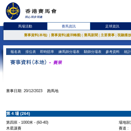
馬場活動
賽馬資訊
足球資訊
賽事資料(本地)
|
賽事資料(越洋轉播)
|
賽馬新聞
|
主要賽事
|
視聽播
報名表
排位表
即時賠率
練馬師分場表
騎師分場表
參考資料
統計
賽事日期: 20/12/2023 跑馬地
第 4 場 (264)
第四班 - 1000米 - (60-40)
場地狀況
木星讓賽
賽道 :