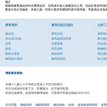
備註
模擬鳥瞰重溫由特約供應商提供，供馬迷作個人娛樂資訊之用。但由於香港馬場
重溫片段出現偏差。本會已盡一切努力務求有關資料盡可能準確，馬會就此並無責
賽事資料
賽馬消息及資訊
分析工
報名表
賽馬消息
速勢能
排位表(本地)
賽馬新聞資料庫
賽日數
賠率
主要賽事
初出馬
賽果
馬匹資料
騎練配
騎師分場表
騎師資料
馬匹搬
練馬師分場表
練馬師資料
貼士指
博彩要有節制
未滿十八歲人士不得投注或進入可投注的地方。
向非法或海外莊家下注，即屬違法，且可被判監禁。
切勿沉迷賭博，如需尋求輔導協助，可致電平和基金熱線1834 633。
常見問題
|
聯絡我們
|
傳媒專用區
|
網頁指南
|
規例
|
提倡有節制博彩
|
私隱