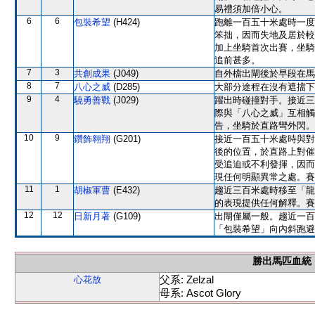
易禮須加倍小心。
6
6
包裝希望
(H424)
跑離一百五十米處時一度
笨拙，因而失地及居於較
加上坐騎首次出賽，坐騎
追前甚多。
7
3
共創成果
(J049)
自外檔出閘後於早段在馬
8
7
八心之威
(D285)
大部分途程在沒有遮擋下
9
4
驍勇善戰
(J029)
躍出時碰撞對手。接近三
際與「八心之威」互相觸
告，坐騎於直路彎外閃。
10
9
鑽飾翱翔
(G201)
接近一百五十米處時與對
後的位置，於直路上對催
受追迫或不利發揮，因而
現任何明顯異常之處。賽
11
1
胡椒軍曹
(E432)
趨近三百米處時移至「龍
的表現提供任何解釋。賽
12
12
日新月著
(G109)
出閘僅屬一般。趨近一百
「包裝希望」向內斜跑避
勝出馬匹血統
父系: Zelzal
心花放
母系: Ascot Glory