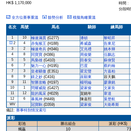
HK$ 1,170,000
時間 :
分段時間
全方位賽事重溫
餘勢分析
模擬鳥瞰重溫
名次
馬號
馬名
騎師
練馬師
1
10
極速滿貫
(G277)
潘頓
黎昭昇
2
4
赤兔猴王
(H188)
希威森
告東尼
3
2
極速奇兵
(H346)
艾兆禮
姚本輝
4
8
同寶寶
(H386)
周俊樂
伍鵬志
5
5
馬梟雄
(G410)
田泰安
蘇偉賢
6
7
魅力一心
(H195)
巴度
蔡約翰
7
3
皇者驕傲
(E351)
霍宏聲
方嘉柏
8
9
鎂之妙
(C416)
巫顯東
容天鵬
9
11
智勝攻略
(H197)
楊明綸
廖康銘
10
1
閃耀威龍
(G427)
梁家俊
文家良
11
12
龍的風采
(H029)
賀銘年
韋達
12
6
暴風神
(H449)
陳嘉熙
葉楚航
WV
冠寶駒
(D359)
梁家俊
大衛希斯
備註:
賽事特別情況索引
派彩
彩池
勝出組合
派彩 (HK$)
10
73
獨贏