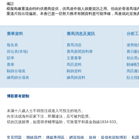
備註
模擬鳥瞰重溫由特約供應商提供，供馬迷作個人娛樂資訊之用。但由於香港馬場
重溫片段出現偏差。本會已盡一切努力務求有關資料盡可能準確，馬會就此並無責
賽事資料
賽馬消息及資訊
分析工
報名表
賽馬消息
速勢能
排位表(本地)
賽馬新聞資料庫
賽日數
賠率
主要賽事
初出馬
賽果
馬匹資料
騎練配
騎師分場表
騎師資料
馬匹搬
練馬師分場表
練馬師資料
貼士指
博彩要有節制
未滿十八歲人士不得投注或進入可投注的地方。
向非法或海外莊家下注，即屬違法，且可被判監禁。
切勿沉迷賭博，如需尋求輔導協助，可致電平和基金熱線1834 633。
常見問題
|
聯絡我們
|
傳媒專用區
|
網頁指南
|
規例
|
提倡有節制博彩
|
私隱