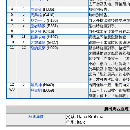
去平衡及失地。賽後須抽
4
8
同寶寶
(H386)
無特別報告。
5
5
馬梟雄
(G410)
無特別報告。
6
7
魅力一心
(H195)
自大外檔出閘後於早段在
7
3
皇者驕傲
(E351)
躍出時碰撞對手。
8
9
鎂之妙
(C416)
自外檔出閘後於早段在馬
9
11
智勝攻略
(H197)
賽後立即接受獸醫檢查，
10
1
閃耀威龍
(G427)
跑離一千米處時因步速緩
11
12
龍的風采
(H029)
起步時碰撞對手。接近千
之間受擠迫之際昂首及勒
其後在「赤兔猴王」（希
小心。然而，小組認為「
於早段及中段沿途持續搶
認為「龍的風采」的走勢
後，才可再次出賽。賽後
12
6
暴風神
(H449)
出閘僅屬一般，繼而向外
WV
冠寶駒
(D359)
十二月十八日被小組按照
威龍」補上。「冠寶駒」
勝出馬匹血統
父系: Darci Brahma
極速滿貫
母系: Italic