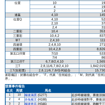
10
19
位置
4
19
2
14
4,10
145
連贏
4,10
52
位置Q
2,10
37
2,4
31
10,4
353
二重彩
10,4,2
837
三重彩
2,4,10
111
單T
2,4,8,10
271
四連環
10,4,2,8
8,826
四重彩
7/10
533
第五口孖寶
7/4
86
6,7,8/2,4,10
1,565
第三口孖T
2,8,11/6,7,8/2,4,10
1,842,015
三T
2,8,11/6,7,8/任何組合
15,730
三T(安慰獎)
派彩備註：於勝出組合中，「F」代表「任何組合」；「M」則代表「任何
序」。
競賽事件報告
名次
馬號
馬名
1
10
極速滿貫
(G277)
起步時被碰撞。賽後須抽
2
4
赤兔猴王
(H188)
起步時碰撞對手。賽後須
3
2
極速奇兵
(H346)
起步時被碰撞。跑離千三