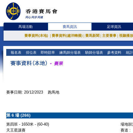
馬場活動
賽馬資訊
足球資訊
賽事資料(本地)
|
賽事資料(越洋轉播)
|
賽馬新聞
|
主要賽事
|
視聽播
報名表
排位表
即時賠率
練馬師分場表
騎師分場表
參考資料
統計
賽事日期: 20/12/2023 跑馬地
第 6 場 (266)
第四班 - 1650米 - (60-40)
場地狀況
天王星讓賽
賽道 :