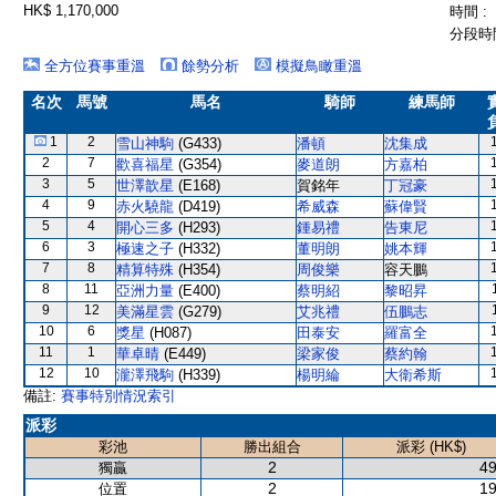
HK$ 1,170,000
時間 :
分段時間
全方位賽事重溫
餘勢分析
模擬鳥瞰重溫
名次
馬號
馬名
騎師
練馬師
1
2
雪山神駒
(G433)
潘頓
沈集成
2
7
歡喜福星
(G354)
麥道朗
方嘉柏
3
5
世澤歆星
(E168)
賀銘年
丁冠豪
4
9
赤火驍龍
(D419)
希威森
蘇偉賢
5
4
開心三多
(H293)
鍾易禮
告東尼
6
3
極速之子
(H332)
董明朗
姚本輝
7
8
精算特殊
(H354)
周俊樂
容天鵬
8
11
亞洲力量
(E400)
蔡明紹
黎昭昇
9
12
美滿星雲
(G279)
艾兆禮
伍鵬志
10
6
獎星
(H087)
田泰安
羅富全
11
1
華卓晴
(E449)
梁家俊
蔡約翰
12
10
瀧澤飛駒
(H339)
楊明綸
大衛希斯
備註:
賽事特別情況索引
派彩
彩池
勝出組合
派彩 (HK$)
2
49
獨贏
2
19
位置