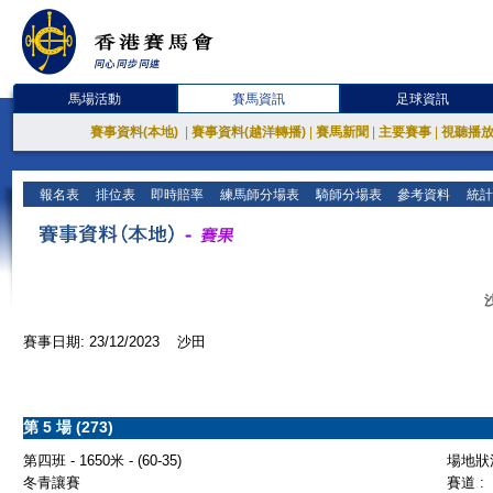
馬場活動
賽馬資訊
足球資訊
賽事資料(本地)
|
賽事資料(越洋轉播)
|
賽馬新聞
|
主要賽事
|
視聽播
報名表
排位表
即時賠率
練馬師分場表
騎師分場表
參考資料
統計
賽事日期: 23/12/2023 沙田
第 5 場 (273)
第四班 - 1650米 - (60-35)
場地狀況
冬青讓賽
賽道 :