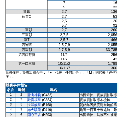
7
16
5
33
2,7
136
連贏
2,7
53
位置Q
2,5
120
5,7
92
2,7
260
二重彩
2,7,5
2,056
三重彩
2,5,7
466
單T
2,5,7,9
2,055
四連環
2,7,5,9
33,785
四重彩
11/2
256
第四口孖寶
11/7
42
10/11/2
1,789
第一口三寶
10/11/7
300
派彩備註：於勝出組合中，「F」代表「任何組合」；「M」則代表「任何
序」。
競賽事件報告
名次
馬號
馬名
1
2
雪山神駒
(G433)
出閘笨拙。賽後須抽取樣
2
7
歡喜福星
(G354)
賽後須抽取樣本檢驗。
3
5
世澤歆星
(E168)
賀銘年因數度對坐騎的肩
4
9
赤火驍龍
(D419)
跑過一百五十米處時，希
5
4
開心三多
(H293)
出閘笨拙，其後不久被碰