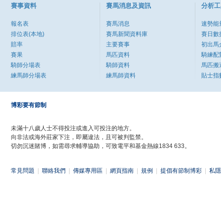
賽事資料
賽馬消息及資訊
分析工
報名表
賽馬消息
速勢能
排位表(本地)
賽馬新聞資料庫
賽日數
賠率
主要賽事
初出馬
賽果
馬匹資料
騎練配
騎師分場表
騎師資料
馬匹搬
練馬師分場表
練馬師資料
貼士指
博彩要有節制
未滿十八歲人士不得投注或進入可投注的地方。
向非法或海外莊家下注，即屬違法，且可被判監禁。
切勿沉迷賭博，如需尋求輔導協助，可致電平和基金熱線1834 633。
常見問題
|
聯絡我們
|
傳媒專用區
|
網頁指南
|
規例
|
提倡有節制博彩
|
私隱