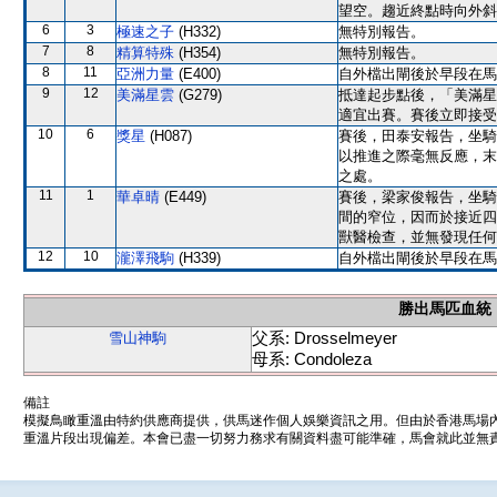
望空。趨近終點時向外斜
6
3
極速之子
(H332)
無特別報告。
7
8
精算特殊
(H354)
無特別報告。
8
11
亞洲力量
(E400)
自外檔出閘後於早段在馬
9
12
美滿星雲
(G279)
抵達起步點後，「美滿星
適宜出賽。賽後立即接受
10
6
獎星
(H087)
賽後，田泰安報告，坐騎
以推進之際毫無反應，末
之處。
11
1
華卓晴
(E449)
賽後，梁家俊報告，坐騎
間的窄位，因而於接近四
獸醫檢查，並無發現任何
12
10
瀧澤飛駒
(H339)
自外檔出閘後於早段在馬
勝出馬匹血統
父系: Drosselmeyer
雪山神駒
母系: Condoleza
備註
模擬鳥瞰重溫由特約供應商提供，供馬迷作個人娛樂資訊之用。但由於香港馬場
重溫片段出現偏差。本會已盡一切努力務求有關資料盡可能準確，馬會就此並無責