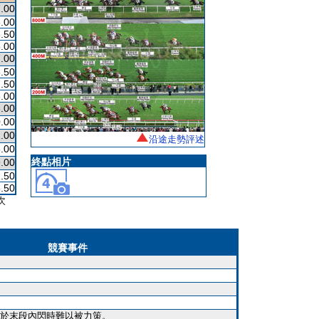
.00
.00
.50
.00
.00
.50
.50
.00
.00
.00
.00
沿途走勢評述
.00
終點相片
.00
.50
.50
次
競賽事件
於末段內閃時難以被力策。