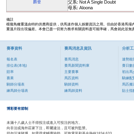
父系: Not A Single Doubt
爵登
母系: Aloona
備註
模擬鳥瞰重溫由特約供應商提供，供馬迷作個人娛樂資訊之用。但由於香港馬場
重溫片段出現偏差。本會已盡一切努力務求有關資料盡可能準確，馬會就此並無責
賽事資料
賽馬消息及資訊
分析工
報名表
賽馬消息
速勢能
排位表(本地)
賽馬新聞資料庫
賽日數
賠率
主要賽事
初出馬
賽果
馬匹資料
騎練配
騎師分場表
騎師資料
馬匹搬
練馬師分場表
練馬師資料
貼士指
博彩要有節制
未滿十八歲人士不得投注或進入可投注的地方。
向非法或海外莊家下注，即屬違法，且可被判監禁。
切勿沉迷賭博，如需尋求輔導協助，可致電平和基金熱線1834 633。