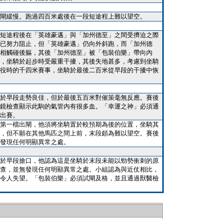
閘緩慢。跑過四百米處後在一段短途程上難以望空。
短途程後在「英雄豪邁」與「加州德至」之間受擠迫之際
已努力阻止，但「英雄豪邁」仍向外斜跑，而「加州德
相觸碰後軀，其後「加州德至」被「包裝伯樂」帶向內
，坐騎於起步時受嚴重干擾，其後失地甚多，考慮到坐騎
役時的千四米賽事，坐騎於最後二百米從早段的干擾中恢
於早段走勢良佳，但於最後五百米對催策毫無反應。賽後
鏡檢查顯示此駒的氣管內有很多血。「幸運之神」必須通
出賽。
第一檔出閘，他須將坐騎置於較預期為後的位置，坐騎其
，但不願在其他馬匹之間上前，末段頗為難以望空。賽後
發現任何明顯異常之處。
於早段搶口，他認為這是坐騎於末段未能以勁勢衝刺的原
查，並無發現任何明顯異常之處。小組認為與近仗相比，
令人失望。「包裝伯樂」必須試閘及格，並且通過獸醫檢