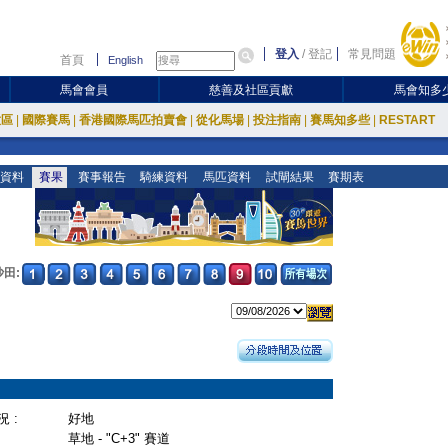
登入
/
登記
常見問題
首頁
English
馬會會員
慈善及社區貢獻
馬會知多
放區
|
國際賽馬
|
香港國際馬匹拍賣會
|
從化馬場
|
投注指南
|
賽馬知多些
|
RESTART
資料
賽果
賽事報告
騎練資料
馬匹資料
試閘結果
賽期表
沙田:
 :
好地
草地 - "C+3" 賽道