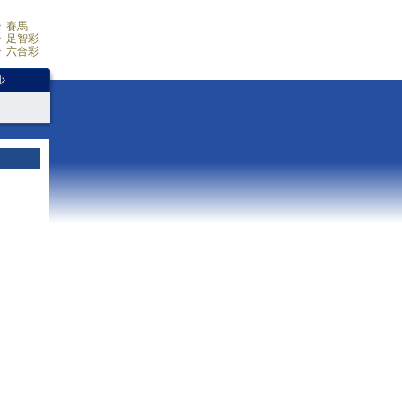
賽馬
足智彩
六合彩
少