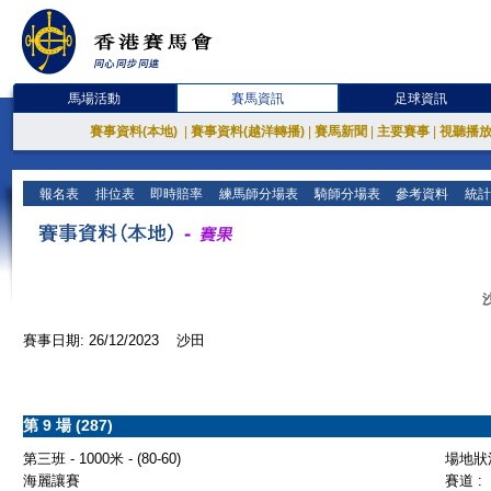
馬場活動
賽馬資訊
足球資訊
賽事資料(本地)
|
賽事資料(越洋轉播)
|
賽馬新聞
|
主要賽事
|
視聽播
報名表
排位表
即時賠率
練馬師分場表
騎師分場表
參考資料
統計
賽事日期: 26/12/2023 沙田
第 9 場 (287)
第三班 - 1000米 - (80-60)
場地狀況
海麗讓賽
賽道 :