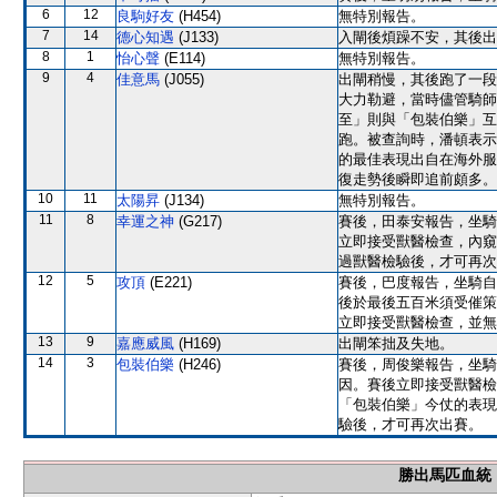
6
12
良駒好友
(H454)
無特別報告。
7
14
德心知遇
(J133)
入閘後煩躁不安，其後出
8
1
怡心聲
(E114)
無特別報告。
9
4
佳意馬
(J055)
出閘稍慢，其後跑了一段
大力勒避，當時儘管騎師
至」則與「包裝伯樂」互
跑。被查詢時，潘頓表示
的最佳表現出自在海外服
復走勢後瞬即追前頗多。
10
11
太陽昇
(J134)
無特別報告。
11
8
幸運之神
(G217)
賽後，田泰安報告，坐騎
立即接受獸醫檢查，內窺
過獸醫檢驗後，才可再次
12
5
攻頂
(E221)
賽後，巴度報告，坐騎自
後於最後五百米須受催策
立即接受獸醫檢查，並無
13
9
嘉應威風
(H169)
出閘笨拙及失地。
14
3
包裝伯樂
(H246)
賽後，周俊樂報告，坐騎
因。賽後立即接受獸醫檢
「包裝伯樂」今仗的表現
驗後，才可再次出賽。
勝出馬匹血統