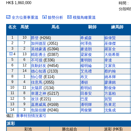
HK$ 1,860,000
時間 :
分段時間
全方位賽事重溫
餘勢分析
模擬鳥瞰重溫
名次
馬號
馬名
騎師
練馬師
1
10
爵登
(H266)
希威森
蘇偉賢
2
7
加州德至
(J051)
何澤堯
巫偉傑
3
2
英雄豪邁
(G394)
麥道朗
羅富全
4
13
精彩勇士
(D387)
梁家俊
大衛希斯
5
6
不可擋
(E336)
董明朗
韋達
6
12
良駒好友
(H454)
楊明綸
文家良
7
14
德心知遇
(J133)
艾兆禮
蔡約翰
8
1
怡心聲
(E114)
布文
姚本輝
9
4
佳意馬
(J055)
潘頓
廖康銘
10
11
太陽昇
(J134)
蔡明紹
鄭俊偉
11
8
幸運之神
(G217)
田泰安
方嘉柏
12
5
攻頂
(E221)
巴度
賀賢
13
9
嘉應威風
(H169)
潘明輝
告東尼
14
3
包裝伯樂
(H246)
周俊樂
沈集成
備註:
賽事特別情況索引
派彩
彩池
勝出組合
派彩 (HK$)