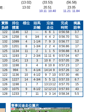
(13.02)
(33.53)
(56.58)
13.02
20.51
23.05
 :
10.11 10.40
11.21 11.84
實際
排位
檔位
頭馬
沿途
完成
獨贏
負磅
體重
距離
走位
時間
賠率
122
1146
12
---
6
6
1
0:56.58
3.7
124
1258
6
3/4
4
4
2
0:56.70
51
132
1099
4
1-1/4
7
9
3
0:56.77
12
120
1201
8
1-3/4
2
2
4
0:56.86
17
125
1134
11
2
1
1
5
0:56.88
6.3
121
1193
2
2-3/4
11
11
6
0:57.04
67
120
1141
13
3
10
8
7
0:57.05
29
133
1198
3
4
8
10
8
0:57.23
17
126
994
5
4-1/4
14
14
9
0:57.26
12
122
1136
10
4-1/2
9
7
10
0:57.30
46
124
1227
14
4-3/4
5
5
11
0:57.33
6.7
126
1198
1
7
13
13
12
0:57.70
15
120
1075
9
8-1/2
12
12
13
0:57.93
43
128
1233
7
11
3
3
14
0:58.34
5.5
賽事沿途走位圖片