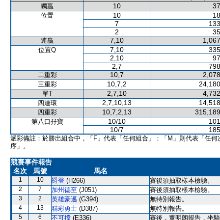
10
37
獨贏
10
18
位置
7
133
2
35
7,10
1,067
連贏
7,10
335
位置Q
2,10
97
2,7
798
10,7
2,078
二重彩
10,7,2
24,180
三重彩
2,7,10
4,732
單T
2,7,10,13
14,518
四連環
10,7,2,13
315,189
四重彩
10/10
101
第八口孖寶
10/7
185
派彩備註：於勝出組合中，「F」代表「任何組合」；「M」則代表「任何
序」。
競賽事件報告
名次
馬號
馬名
1
10
爵登
(H266)
賽後須抽取樣本檢驗。
2
7
加州德至
(J051)
賽後須抽取樣本檢驗。
3
2
英雄豪邁
(G394)
無特別報告。
4
13
精彩勇士
(D387)
無特別報告。
5
6
不可擋
(E336)
賽後，董明朗報告，坐騎