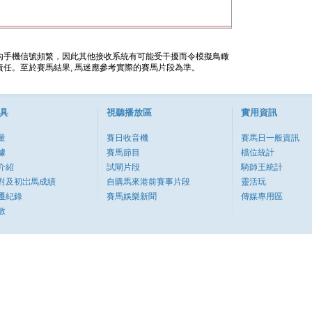
內手機信號頻繁，因此其他接收系統有可能受干擾而令模擬鳥瞰
任。至於賽馬結果, 馬迷應參考實際的賽馬片段為準。
具
視聽播放區
實用資訊
量
賽日收音機
賽馬日一般資訊
據
賽馬節目
檔位統計
介紹
試閘片段
騎師王統計
對及初岀馬成績
自購馬來港前賽事片段
靈活玩
遷紀錄
賽馬娛樂新聞
傳媒專用區
數