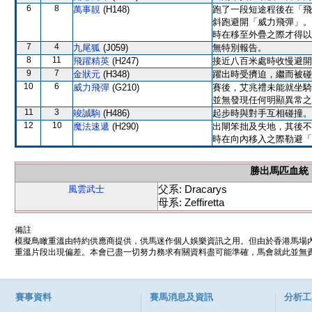
6
8
萬事靚
(H148)
跑了一段短途程後在「飛
斜跑避開「威力飛彈」。
時在移至外疊之際才得以
7
4
九尾狐
(J059)
無特別報告。
8
11
飛躍精英
(H247)
接近八百米處時收慢避開
9
7
金狀元
(H348)
躍出時受擠迫，繼而被碰
10
6
威力飛彈
(G210)
賽後，艾兆禮未能就坐騎
並無發現任何明顯異常之
11
3
竣誠駒
(H486)
起步時與對手互相碰撞。
12
10
魔法速遞
(H290)
出閘笨拙及失地，其後不
時在向內移入之際勒避「
勝出馬匹血統
父系: Dracarys
風雲武士
母系: Zeffiretta
備註
模擬鳥瞰重溫由特約供應商提供，供馬迷作個人娛樂資訊之用。但由於香港馬場
重溫片段出現偏差。本會已盡一切努力務求有關資料盡可能準確，馬會就此並無責
賽事資料
賽馬消息及資訊
分析工