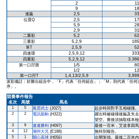
2
11
9
18
2,5
33
連贏
2,5
17
位置Q
5,9
28
2,9
31
5,2
62
二重彩
5,2,9
185
三重彩
2,5,9
52
單T
2,5,9,12
333
四連環
5,2,9,12
3,386
四重彩
1/5
80
第一口孖寶
1/2
12
1,4,13/2,5,9
3,999
第一口孖T
派彩備註：於勝出組合中，「F」代表「任何組合」；「M」則代表「任何
序」。
競賽事件報告
名次
馬號
馬名
1
5
風雲武士
(J027)
起步時與對手互相碰撞。
2
2
電訊龍駒
(H322)
躍出時被碰撞後軀及失去
望空。賽後須抽取樣本檢
3
9
連連勝利
(H097)
最後一百米，艾道拿因馬
4
12
潮州大兄
(E188)
無特別報告。
5
1
開心高球
(H056)
出閘笨拙。最後二百米內