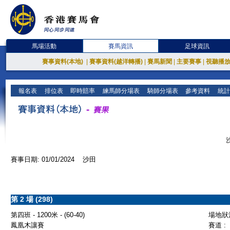
馬場活動
賽馬資訊
足球資訊
賽事資料(本地)
|
賽事資料(越洋轉播)
|
賽馬新聞
|
主要賽事
|
視聽播
報名表
排位表
即時賠率
練馬師分場表
騎師分場表
參考資料
統計
賽事日期: 01/01/2024 沙田
第 2 場 (298)
第四班 - 1200米 - (60-40)
場地狀況
鳳凰木讓賽
賽道 :