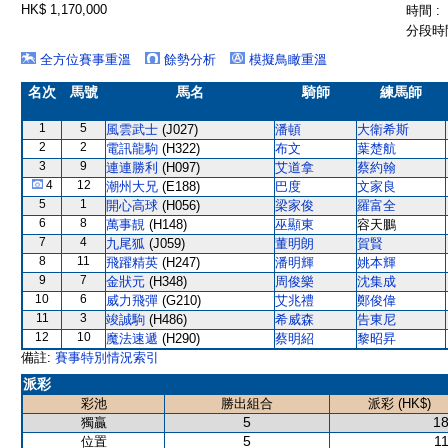
HK$ 1,170,000
時間 :
分段時間
全方位賽事重溫
餘勢分析
模擬鳥瞰重溫
名次
馬號
馬名
騎師
練馬師
1
5
風雲武士
(J027)
潘頓
大衛希斯
2
2
電訊龍駒
(H322)
布文
葉楚航
3
9
連連勝利
(H097)
艾道拿
蔡約翰
4
12
潮州大兄
(E188)
巴度
文家良
5
1
開心高球
(H056)
梁家俊
羅富全
6
8
萬事靚
(H148)
巫顯東
容天鵬
7
4
九尾狐
(J059)
董明朗
賀賢
8
11
飛躍精英
(H247)
潘明輝
姚本輝
9
7
金狀元
(H348)
周俊樂
沈集成
10
6
威力飛彈
(G210)
艾兆禮
鄭俊偉
11
3
竣誠駒
(H486)
希威森
告東尼
12
10
魔法速遞
(H290)
蔡明紹
黎昭昇
備註:
賽事特別情況索引
派彩
彩池
勝出組合
派彩 (HK$)
5
18
獨贏
5
11
位置