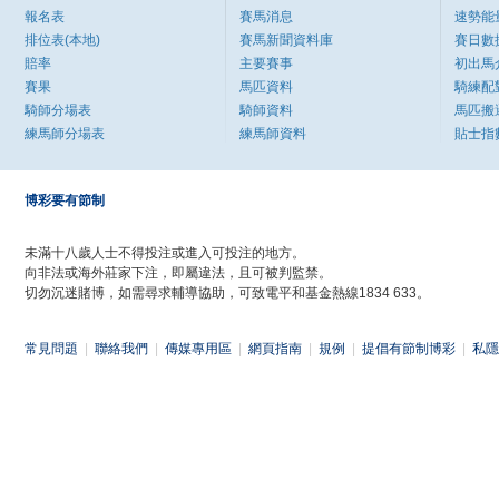
報名表
賽馬消息
速勢能
排位表(本地)
賽馬新聞資料庫
賽日數
賠率
主要賽事
初出馬
賽果
馬匹資料
騎練配
騎師分場表
騎師資料
馬匹搬
練馬師分場表
練馬師資料
貼士指
博彩要有節制
未滿十八歲人士不得投注或進入可投注的地方。
向非法或海外莊家下注，即屬違法，且可被判監禁。
切勿沉迷賭博，如需尋求輔導協助，可致電平和基金熱線1834 633。
常見問題
|
聯絡我們
|
傳媒專用區
|
網頁指南
|
規例
|
提倡有節制博彩
|
私隱