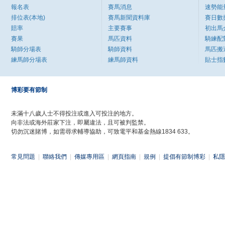
報名表
賽馬消息
速勢能
排位表(本地)
賽馬新聞資料庫
賽日數
賠率
主要賽事
初出馬
賽果
馬匹資料
騎練配
騎師分場表
騎師資料
馬匹搬
練馬師分場表
練馬師資料
貼士指
博彩要有節制
未滿十八歲人士不得投注或進入可投注的地方。
向非法或海外莊家下注，即屬違法，且可被判監禁。
切勿沉迷賭博，如需尋求輔導協助，可致電平和基金熱線1834 633。
常見問題
|
聯絡我們
|
傳媒專用區
|
網頁指南
|
規例
|
提倡有節制博彩
|
私隱