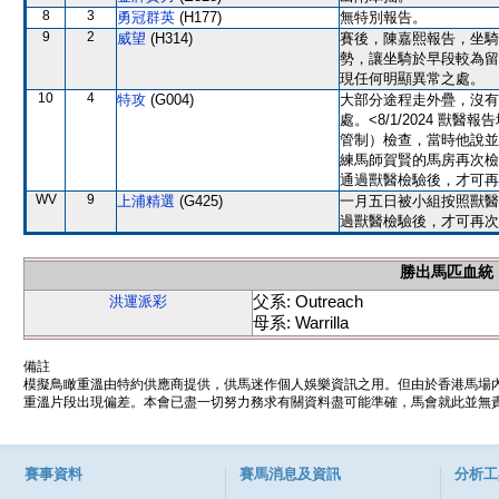
8
3
勇冠群英
(H177)
無特別報告。
9
2
威望
(H314)
賽後，陳嘉熙報告，坐騎
勢，讓坐騎於早段較為留
現任何明顯異常之處。
10
4
特攻
(G004)
大部分途程走外疊，沒有
處。<8/1/2024 
管制）檢查，當時他說並
練馬師賀賢的馬房再次檢
通過獸醫檢驗後，才可再
WV
9
上浦精選
(G425)
一月五日被小組按照獸醫
過獸醫檢驗後，才可再次
勝出馬匹血統
父系: Outreach
洪運派彩
母系: Warrilla
備註
模擬鳥瞰重溫由特約供應商提供，供馬迷作個人娛樂資訊之用。但由於香港馬場
重溫片段出現偏差。本會已盡一切努力務求有關資料盡可能準確，馬會就此並無責
賽事資料
賽馬消息及資訊
分析工