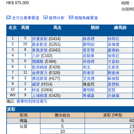
HK$ 875,000
時間 :
分段時間
全方位賽事重溫
餘勢分析
模擬鳥瞰重溫
名次
馬號
馬名
騎師
練馬師
1
5
洪運派彩
(G414)
鍾易禮
徐雨石
2
10
最多歡笑
(G251)
蔡明紹
巫偉傑
3
8
東風壹號
(G042)
霍宏聲
廖康銘
4
7
八卦
(C102)
巫顯東
徐雨石
5
6
飛騰騅
(E494)
班德禮
方嘉柏
6
1
鼓浪精綵
(E429)
布文
文家良
7
11
金牌實力
(E328)
田泰安
鄭俊偉
8
3
勇冠群英
(H177)
艾兆禮
蘇偉賢
9
2
威望
(H314)
陳嘉熙
葉楚航
10
4
特攻
(G004)
董明朗
賀賢
WV
9
上浦精選
(G425)
希威森
呂健威
備註:
賽事特別情況索引
派彩
彩池
勝出組合
派彩 (HK$)
5
60
獨贏
5
23
位置
10
17