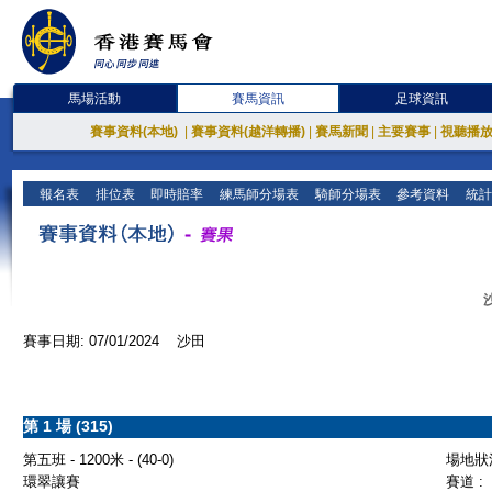
馬場活動
賽馬資訊
足球資訊
賽事資料(本地)
|
賽事資料(越洋轉播)
|
賽馬新聞
|
主要賽事
|
視聽播
報名表
排位表
即時賠率
練馬師分場表
騎師分場表
參考資料
統計
賽事日期: 07/01/2024 沙田
第 1 場 (315)
第五班 - 1200米 - (40-0)
場地狀況
環翠讓賽
賽道 :