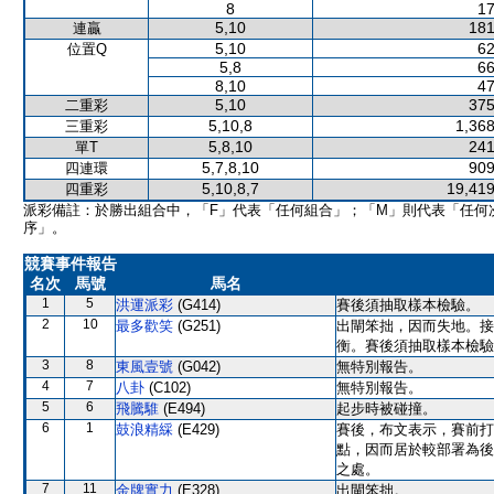
8
17
5,10
181
連贏
5,10
62
位置Q
5,8
66
8,10
47
5,10
375
二重彩
5,10,8
1,368
三重彩
5,8,10
241
單T
5,7,8,10
909
四連環
5,10,8,7
19,419
四重彩
派彩備註：於勝出組合中，「F」代表「任何組合」；「M」則代表「任何
序」。
競賽事件報告
名次
馬號
馬名
1
5
洪運派彩
(G414)
賽後須抽取樣本檢驗。
2
10
最多歡笑
(G251)
出閘笨拙，因而失地。接
衡。賽後須抽取樣本檢驗
3
8
東風壹號
(G042)
無特別報告。
4
7
八卦
(C102)
無特別報告。
5
6
飛騰騅
(E494)
起步時被碰撞。
6
1
鼓浪精綵
(E429)
賽後，布文表示，賽前打
點，因而居於較部署為後
之處。
7
11
金牌實力
(E328)
出閘笨拙。