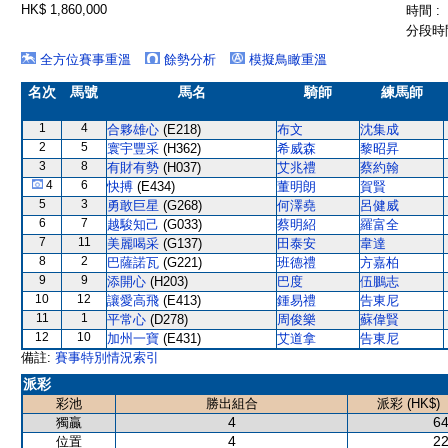
HK$ 1,860,000
時間 :
分段時間
全方位賽事重溫
餘勢分析
模擬鳥瞰重溫
名次
馬號
馬名
騎師
練馬師
1
4
合夥雄心
(E218)
布文
沈集成
2
5
寰宇豐采
(H362)
希威森
黎昭昇
3
8
有財有勢
(H037)
艾兆禮
蔡約翰
4
6
快搏
(E434)
董明朗
賀賢
5
3
勇敢巨星
(G268)
何澤堯
呂健威
6
7
越駿知己
(G033)
蔡明紹
羅富全
7
11
美麗喝采
(G137)
田泰安
韋達
8
2
巴薩諾瓦
(G221)
班德禮
方嘉柏
9
9
添開心
(H203)
巴度
伍鵬志
10
12
讓愛高飛
(E413)
鍾易禮
告東尼
11
1
平常心
(D278)
周俊樂
蘇偉賢
12
10
加州一寶
(E431)
艾道拿
告東尼
備註:
賽事特別情況索引
派彩
彩池
勝出組合
派彩 (HK$)
4
64
獨贏
4
22
位置