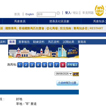
登入
/
登記
常見問題
首頁
English
馬會會員
慈善及社區貢獻
馬會知多
放區
|
國際賽馬
|
香港國際馬匹拍賣會
|
從化馬場
|
投注指南
|
賽馬知多些
|
RESTART
資料
賽果
賽事報告
騎練資料
馬匹資料
試閘結果
賽期表
跑馬地:
 :
好地
草地 - "B" 賽道