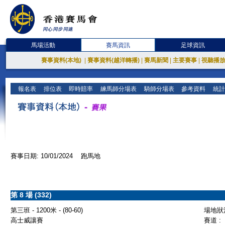
馬場活動
賽馬資訊
足球資訊
賽事資料(本地)
|
賽事資料(越洋轉播)
|
賽馬新聞
|
主要賽事
|
視聽播
報名表
排位表
即時賠率
練馬師分場表
騎師分場表
參考資料
統計
賽事日期: 10/01/2024 跑馬地
第 8 場 (332)
第三班 - 1200米 - (80-60)
場地狀況
高士威讓賽
賽道 :