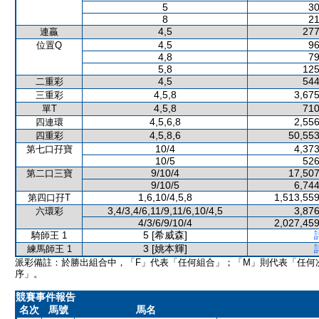
5
30
8
21
4,5
277
連贏
4,5
96
位置Q
4,8
79
5,8
125
4,5
544
二重彩
4,5,8
3,675
三重彩
4,5,8
710
單T
4,5,6,8
2,556
四連環
4,5,8,6
50,553
四重彩
10/4
4,373
第七口孖寶
10/5
526
9/10/4
17,507
第二口三寶
9/10/5
6,744
1,6,10/4,5,8
1,513,559
第四口孖T
3,4/3,4/6,11/9,11/6,10/4,5
3,876
六環彩
4/3/6/9/10/4
2,027,459
5 [希威森]
騎師王 1
3 [姚本輝]
練馬師王 1
派彩備註：於勝出組合中，「F」代表「任何組合」；「M」則代表「任何
序」。
競賽事件報告
名次
馬號
馬名