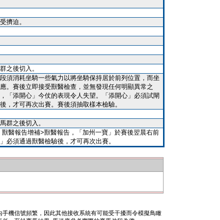
受擠迫。
群之後切入。
段須消耗坐騎一些氣力以將坐騎保持居於前列位置，而坐
應。賽後立即接受獸醫檢查，並無發現任何明顯異常之
，「添開心」今仗的表現令人失望。「添開心」必須試閘
後，才可再次出賽。賽後須抽取樣本檢驗。
馬群之後切入。
2024 獸醫報告增補>獸醫報告，「加州一寶」於賽後翌晨右前
」必須通過獸醫檢驗後，才可再次出賽。
內手機信號頻繁，因此其他接收系統有可能受干擾而令模擬鳥瞰