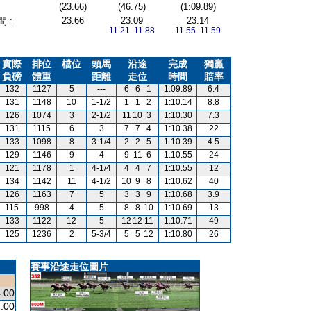
(23.66)
(46.75)
(1:09.89)
23.66
23.09
23.14
 :
11.21 11.88
11.55 11.59
實際
排位
檔位
頭馬
沿途
完成
獨贏
負磅
體重
距離
走位
時間
賠率
132
1127
5
---
6
6
1
1:09.89
6.4
131
1148
10
1-1/2
1
1
2
1:10.14
8.8
126
1074
3
2-1/2
11
10
3
1:10.30
7.3
131
1115
6
3
7
7
4
1:10.38
22
133
1098
8
3-1/4
2
2
5
1:10.39
4.5
129
1146
9
4
9
11
6
1:10.55
24
121
1178
1
4-1/4
4
4
7
1:10.55
12
134
1142
11
4-1/2
10
9
8
1:10.62
40
126
1163
7
5
3
3
9
1:10.68
3.9
115
998
4
5
8
8
10
1:10.69
13
133
1122
12
5
12
12
11
1:10.71
49
125
1236
2
5-3/4
5
5
12
1:10.80
26
賽事沿途走位圖片
.00
.00