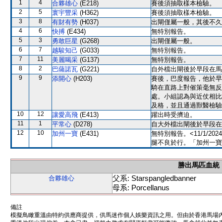
1
4
合夥雄心
(E218)
賽後須抽取樣本檢驗。
2
5
寰宇豐采
(H362)
賽後須抽取樣本檢驗。
3
8
有財有勢
(H037)
出閘僅屬一般，其後不久
4
6
快搏
(E434)
無特別報告。
5
3
勇敢巨星
(G268)
出閘僅屬一般。
6
7
越駿知己
(G033)
無特別報告。
7
11
美麗喝采
(G137)
無特別報告。
8
2
巴薩諾瓦
(G221)
自外檔出閘後於早段在馬
9
9
添開心
(H203)
賽後，巴度報告，他於早
騎在直路上對催策毫無反
處。小組認為與近仗相比
及格，並且通過獸醫檢驗
10
12
讓愛高飛
(E413)
躍出時受擠迫。
11
1
平常心
(D278)
自大外檔出閘後於早段在
12
10
加州一寶
(E431)
無特別報告。<11/1/
腿不良於行。「加州一寶
勝出馬匹血統
父系: Starspangledbanner
合夥雄心
母系: Porcellanus
備註
模擬鳥瞰重溫由特約供應商提供，供馬迷作個人娛樂資訊之用。但由於香港馬場