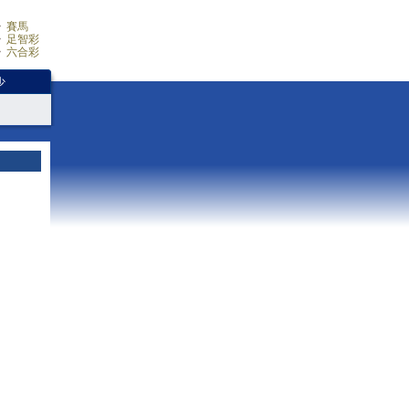
賽馬
足智彩
六合彩
少