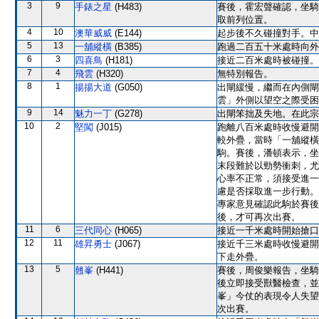
3
9
手錶之星
(H483)
賽後，霍宏聲確認，坐騎
取前列位置。
4
10
澳華威威
(E144)
起步後不久碰撞對手。中
5
13
一舖縱橫
(B385)
跑過二百五十米處時向外
6
3
四喜鳥
(H181)
接近二百米處時被碰撞。
7
4
飛雲
(H320)
無特別報告。
8
1
揚揚大道
(G050)
出閘緩慢，繼而在內側閘
雲」外側以望空之際受困
9
14
魅力一丁
(G278)
出閘笨拙及失地。在此宗
10
2
堅闖
(J015)
跑離八百米處時收慢避開
較外疊，當時「一舖縱橫
駒。賽後，潘頓表示，坐
末段難於以勁勢衝刺，尤
心率不正常，須接受進一
慮是否採取進一步行動。<2
專家意見確認此駒於賽後
後，才可再次出賽。
11
6
三代同心
(H065)
接近一千米處時開始搶口
12
11
雄昇勇士
(J067)
接近千三米處時收慢避開
下走外疊。
13
5
翹峯
(H441)
賽後，周俊樂報告，坐騎
後立即接受獸醫檢查，並
峯」今仗的表現令人失望
次出賽。