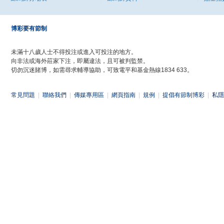
博彩要有節制
未滿十八歲人士不得投注或進入可投注的地方。
向非法或海外莊家下注，即屬違法，且可被判監禁。
切勿沉迷賭博，如需尋求輔導協助，可致電平和基金熱線1834 633。
常見問題
|
聯絡我們
|
傳媒專用區
|
網頁指南
|
規例
|
提倡有節制博彩
|
私隱