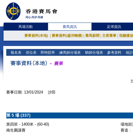
馬場活動
賽馬資訊
足球資訊
賽事資料(本地)
|
賽事資料(越洋轉播)
|
賽馬新聞
|
主要賽事
|
視聽播
報名表
排位表
即時賠率
練馬師分場表
騎師分場表
參考資料
統計
賽事日期: 13/01/2024 沙田
第 5 場 (337)
第四班 - 1400米 - (60-40)
場地狀況
南生圍讓賽
賽道 :