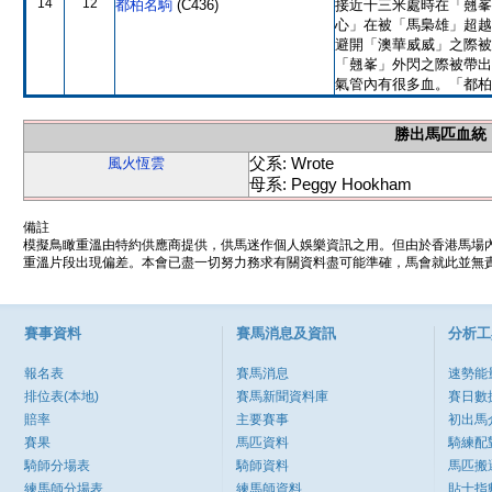
14
12
都柏名駒
(C436)
接近千三米處時在「翹峯
心」在被「馬梟雄」超越
避開「澳華威威」之際被
「翹峯」外閃之際被帶出
氣管內有很多血。「都柏
勝出馬匹血統
父系: Wrote
風火恆雲
母系: Peggy Hookham
備註
模擬鳥瞰重溫由特約供應商提供，供馬迷作個人娛樂資訊之用。但由於香港馬場
重溫片段出現偏差。本會已盡一切努力務求有關資料盡可能準確，馬會就此並無責
賽事資料
賽馬消息及資訊
分析工
報名表
賽馬消息
速勢能
排位表(本地)
賽馬新聞資料庫
賽日數
賠率
主要賽事
初出馬
賽果
馬匹資料
騎練配
騎師分場表
騎師資料
馬匹搬
練馬師分場表
練馬師資料
貼士指