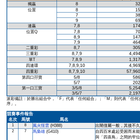
8
32
獨贏
8
15
位置
7
38
9
69
7,8
174
連贏
7,8
70
位置Q
8,9
147
7,9
464
8,7
305
二重彩
8,7,9
4,494
三重彩
7,8,9
1,317
單T
7,8,9,10
4,969
四連環
8,7,9,10
57,960
四重彩
5/8
586
第四口孖寶
5/7
202
3/5/8
5,254
第一口三寶
3/5/7
2,197
派彩備註：於勝出組合中，「F」代表「任何組合」；「M」則代表「任何
序」。
競賽事件報告
名次
馬號
馬名
1
8
風火恆雲
(H388)
出閘僅屬一般，其後不久
2
7
馬梟雄
(G410)
自四百米處起受困而未能
與「四喜鳥」之間的窄位