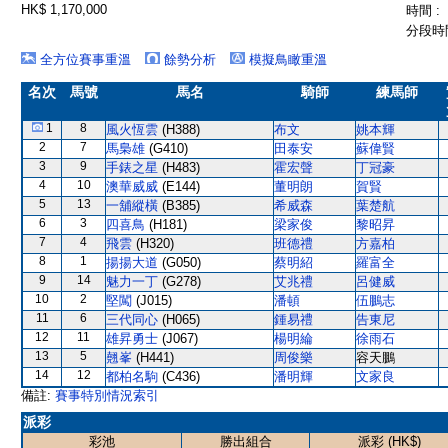
HK$ 1,170,000
時間 :
分段時間
全方位賽事重溫
餘勢分析
模擬鳥瞰重溫
名次
馬號
馬名
騎師
練馬師
1
8
風火恆雲
(H388)
布文
姚本輝
2
7
馬梟雄
(G410)
田泰安
蘇偉賢
3
9
手錶之星
(H483)
霍宏聲
丁冠豪
4
10
澳華威威
(E144)
董明朗
賀賢
5
13
一舖縱橫
(B385)
希威森
葉楚航
6
3
四喜鳥
(H181)
梁家俊
黎昭昇
7
4
飛雲
(H320)
班德禮
方嘉柏
8
1
揚揚大道
(G050)
蔡明紹
羅富全
9
14
魅力一丁
(G278)
艾兆禮
呂健威
10
2
堅闖
(J015)
潘頓
伍鵬志
11
6
三代同心
(H065)
鍾易禮
告東尼
12
11
雄昇勇士
(J067)
楊明綸
徐雨石
13
5
翹峯
(H441)
周俊樂
容天鵬
14
12
都柏名駒
(C436)
潘明輝
文家良
備註:
賽事特別情況索引
派彩
彩池
勝出組合
派彩 (HK$)